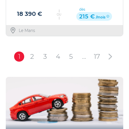
dès
18 390 €
OU
215 €
/mois
Le Mans
1
2
3
4
5
…
17