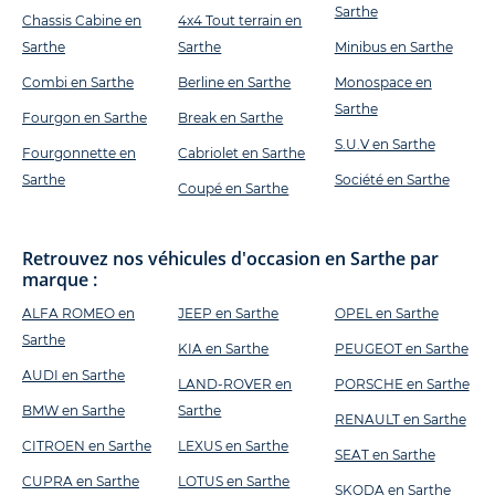
Sarthe
Chassis Cabine en
4x4 Tout terrain en
Sarthe
Sarthe
Minibus en Sarthe
Combi en Sarthe
Berline en Sarthe
Monospace en
Sarthe
Fourgon en Sarthe
Break en Sarthe
S.U.V en Sarthe
Fourgonnette en
Cabriolet en Sarthe
Sarthe
Société en Sarthe
Coupé en Sarthe
Retrouvez nos véhicules d'occasion en Sarthe par
marque :
ALFA ROMEO en
JEEP en Sarthe
OPEL en Sarthe
Sarthe
KIA en Sarthe
PEUGEOT en Sarthe
AUDI en Sarthe
LAND-ROVER en
PORSCHE en Sarthe
BMW en Sarthe
Sarthe
RENAULT en Sarthe
CITROEN en Sarthe
LEXUS en Sarthe
SEAT en Sarthe
CUPRA en Sarthe
LOTUS en Sarthe
SKODA en Sarthe