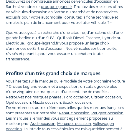
Découvrez de nombreuse annonces de véhicules d'occasion en
Sarthe à vendre sur
groupe-legrand.fr
. Profitez des meilleurs offres
de véhicules d'occasion en Sarthe du marché et de nos services
exclusifs pour votre automobile : consultez la fiche technique et
simulez le plan de financement pour votre futur véhicule; ?>.
Que vous soyez à la recherche d'une citadine, d'un cabriolet, d’une
grande berline ou d'un SUV... Qu'il soit Diesel, Essence, Hybride ou
Electrique...
groupe-legrand.fr
vous propose un large choix
d'annonces de Sarthe d'occasion. Nos véhicules sont controlés,
révisés et garantis pour vous assurer un achat en toute
transparence.
Profitez d'un très grand choix de marques
Vous hésitez sur la marque ou le modèle de votre prochaine voiture
? Groupe Legrand vous met à disposition, un catalogue de plus
d’une vingtaine de marques et d’une centaine de modèles.
Retrouvez nos marques phares :
Ford occasion
,
Citroën occasion
,
Opel occasion
,
Mazda occasion
,
Suzuki occasion
.
De nombreuses autres références telles que les marques françaises
sont présentes sur notre site :
Renault occasion
,
Peugeot occasion
.
Les marques allemandes vous sont également proposées au
meilleur prix :
Audi occasion
,
Mercedes occasion
,
Volkswagen
occasion
. La liste de tous ces véhicules est mis quotidiennement à