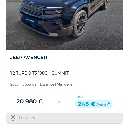
JEEP AVENGER
1.2 TURBO T3 100CH SUMMIT
2025
|
18653 km
|
Essence
|
Manuelle
dès
20 980 €
OU
245 €
/mois
Le Mans