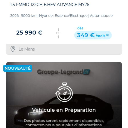
1.5 I-MMD 122CH E:HEV ADVANCE MY26
2026
|
9000 km
|
Hybride : Essence/Electrique
|
Automatique
dès
25 990 €
OU
349 €
/mois
Le Mans
NOUVEAUTÉ