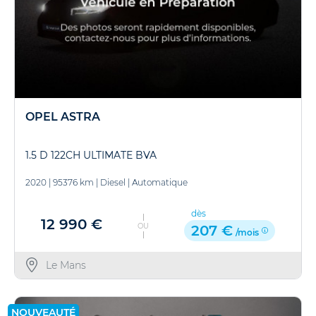
OPEL ASTRA
1.5 D 122CH ULTIMATE BVA
2020
|
95376 km
|
Diesel
|
Automatique
dès
12 990 €
OU
207 €
/mois
Le Mans
NOUVEAUTÉ