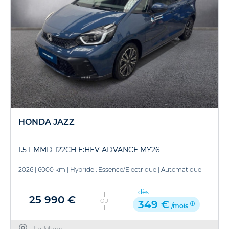
HONDA JAZZ
1.5 I-MMD 122CH E:HEV ADVANCE MY26
2026
|
6000 km
|
Hybride : Essence/Electrique
|
Automatique
dès
25 990 €
OU
349 €
/mois