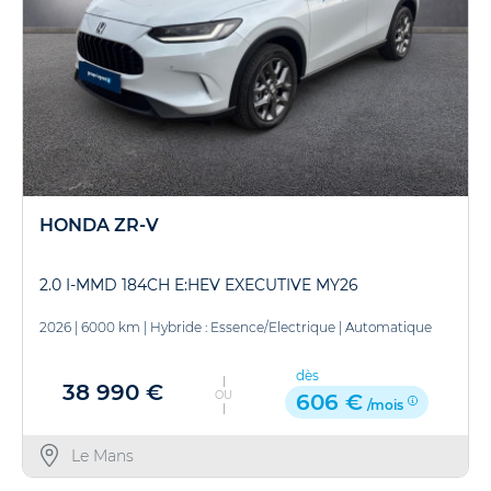
HONDA ZR-V
2.0 I-MMD 184CH E:HEV EXECUTIVE MY26
2026
|
6000 km
|
Hybride : Essence/Electrique
|
Automatique
dès
38 990 €
OU
606 €
/mois
Le Mans