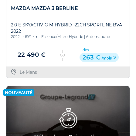
MAZDA MAZDA 3 BERLINE
2.0 E-SKYACTIV-G M-HYBRID 122CH SPORTLINE BVA
2022
2022
|
46161 km
|
Essence/Micro-Hybride
|
Automatique
dès
22 490 €
OU
263 €
/mois
Le Mans
NOUVEAUTÉ