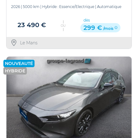
2026
|
5000 km
|
Hybride : Essence/Electrique
|
Automatique
dès
23 490 €
OU
299 €
/mois
Le Mans
NOUVEAUTÉ
HYBRIDE