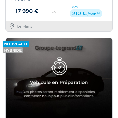
Automatique
dès
17 990 €
OU
210 €
/mois
Le Mans
NOUVEAUTÉ
HYBRIDE