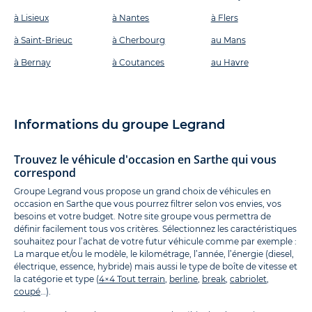
à Lisieux
à Nantes
à Flers
à Saint-Brieuc
à Cherbourg
au Mans
à Bernay
à Coutances
au Havre
Informations du groupe Legrand
Trouvez le véhicule d'occasion en Sarthe qui vous
correspond
Groupe Legrand vous propose un grand choix de véhicules en
occasion en Sarthe que vous pourrez filtrer selon vos envies, vos
besoins et votre budget. Notre site groupe vous permettra de
définir facilement tous vos critères. Sélectionnez les caractéristiques
souhaitez pour l’achat de votre futur véhicule comme par exemple :
La marque et/ou le modèle, le kilométrage, l’année, l’énergie (diesel,
électrique, essence, hybride) mais aussi le type de boîte de vitesse et
la catégorie et type (
4×4 Tout terrain
,
berline
,
break
,
cabriolet
,
coupé
…).