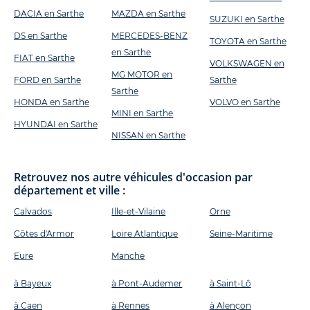
DACIA en Sarthe
MAZDA en Sarthe
SUZUKI en Sarthe
DS en Sarthe
MERCEDES-BENZ
TOYOTA en Sarthe
en Sarthe
FIAT en Sarthe
VOLKSWAGEN en
MG MOTOR en
FORD en Sarthe
Sarthe
Sarthe
HONDA en Sarthe
VOLVO en Sarthe
MINI en Sarthe
HYUNDAI en Sarthe
NISSAN en Sarthe
Retrouvez nos autre véhicules d'occasion par
département et ville :
Calvados
Ille-et-Vilaine
Orne
Côtes d'Armor
Loire Atlantique
Seine-Maritime
Eure
Manche
à Bayeux
à Pont-Audemer
à Saint-Lô
à Caen
à Rennes
à Alençon