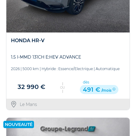
HONDA HR-V
1.5 I-MMD 131CH E:HEV ADVANCE
2026
|
5000 km
|
Hybride : Essence/Electrique
|
Automatique
dès
32 990 €
OU
491 €
/mois
Le Mans
NOUVEAUTÉ