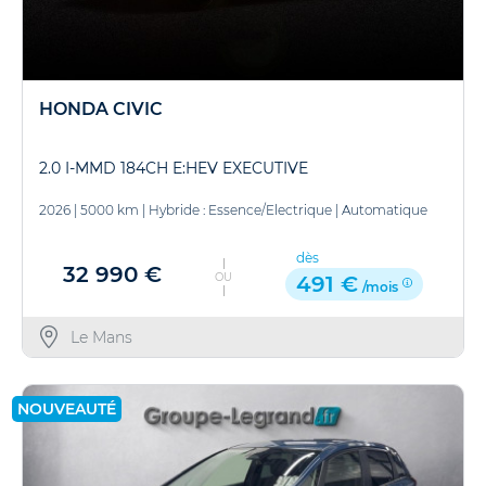
HONDA CIVIC
2.0 I-MMD 184CH E:HEV EXECUTIVE
2026
|
5000 km
|
Hybride : Essence/Electrique
|
Automatique
dès
32 990 €
OU
491 €
/mois
Le Mans
NOUVEAUTÉ