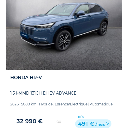
HONDA HR-V
1.5 I-MMD 131CH E:HEV ADVANCE
2026
|
5000 km
|
Hybride : Essence/Electrique
|
Automatique
dès
32 990 €
OU
491 €
/mois