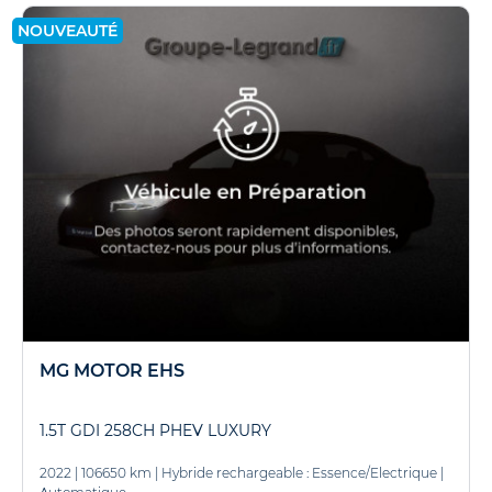
NOUVEAUTÉ
MG MOTOR EHS
1.5T GDI 258CH PHEV LUXURY
2022
|
106650 km
|
Hybride rechargeable : Essence/Electrique
|