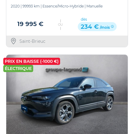
2020
|
99993 km
|
Essence/Micro-Hybride
|
Manuelle
dès
19 995 €
OU
234 €
/mois
Saint-Brieuc
PRIX EN BAISSE (-1000 €)
ÉLECTRIQUE