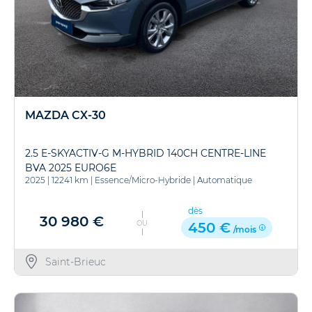
MAZDA CX-30
2.5 E-SKYACTIV-G M-HYBRID 140CH CENTRE-LINE
BVA 2025 EURO6E
2025
|
12241 km
|
Essence/Micro-Hybride
|
Automatique
dès
30 980 €
OU
450 €
/mois
Saint-Brieuc