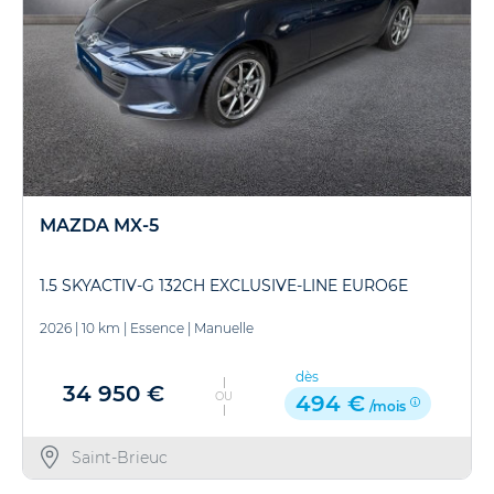
MAZDA MX-5
1.5 SKYACTIV-G 132CH EXCLUSIVE-LINE EURO6E
2026
|
10 km
|
Essence
|
Manuelle
dès
34 950 €
OU
494 €
/mois
Saint-Brieuc