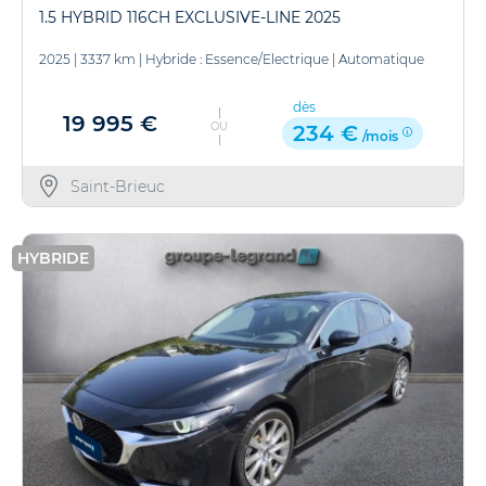
1.5 HYBRID 116CH EXCLUSIVE-LINE 2025
2025
|
3337 km
|
Hybride : Essence/Electrique
|
Automatique
dès
19 995 €
OU
234 €
/mois
Saint-Brieuc
HYBRIDE