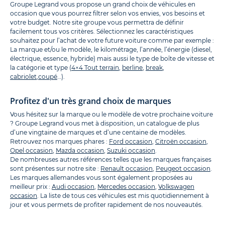
Groupe Legrand vous propose un grand choix de véhicules en
occasion que vous pourrez filtrer selon vos envies, vos besoins et
votre budget. Notre site groupe vous permettra de définir
facilement tous vos critères. Sélectionnez les caractéristiques
souhaitez pour l’achat de votre future voiture comme par exemple :
La marque et/ou le modèle, le kilométrage, l’année, l’énergie (diesel,
électrique, essence, hybride) mais aussi le type de boîte de vitesse et
la catégorie et type (
4×4 Tout terrain
,
berline
,
break
,
cabriolet
,
coupé
…).
Profitez d'un très grand choix de marques
Vous hésitez sur la marque ou le modèle de votre prochaine voiture
? Groupe Legrand vous met à disposition, un catalogue de plus
d’une vingtaine de marques et d’une centaine de modèles.
Retrouvez nos marques phares :
Ford occasion
,
Citroën occasion
,
Opel occasion
,
Mazda occasion
,
Suzuki occasion
.
De nombreuses autres références telles que les marques françaises
sont présentes sur notre site :
Renault occasion
,
Peugeot occasion
.
Les marques allemandes vous sont également proposées au
meilleur prix :
Audi occasion
,
Mercedes occasion
,
Volkswagen
occasion
. La liste de tous ces véhicules est mis quotidiennement à
jour et vous permets de profiter rapidement de nos nouveautés.