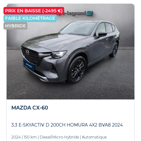
PRIX EN BAISSE (-2495 €)
FAIBLE KILOMÉTRAGE
HYBRIDE
MAZDA CX-60
3.3 E-SKYACTIV D 200CH HOMURA 4X2 BVA8 2024
2024
|
150 km
|
Diesel/Micro-Hybride
|
Automatique