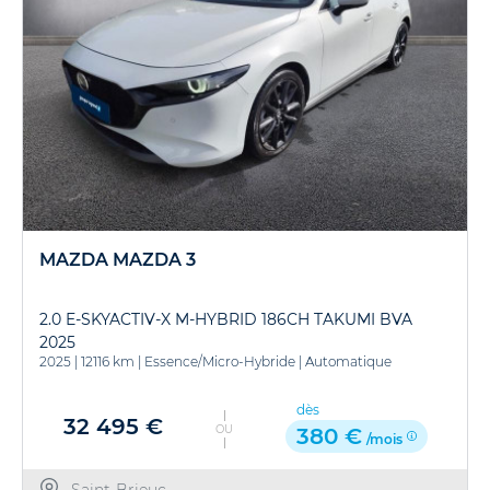
MAZDA MAZDA 3
2.0 E-SKYACTIV-X M-HYBRID 186CH TAKUMI BVA
2025
2025
|
12116 km
|
Essence/Micro-Hybride
|
Automatique
dès
32 495 €
OU
380 €
/mois
Saint-Brieuc