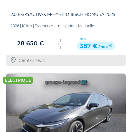
2.0 E-SKYACTIV-X M-HYBRID 186CH HOMURA 2025
2026
|
10 km
|
Essence/Micro-Hybride
|
Manuelle
dès
28 650 €
OU
387 €
/mois
Saint-Brieuc
ÉLECTRIQUE