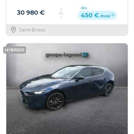
dès
30 980 €
OU
450 €
/mois
Saint-Brieuc
HYBRIDE