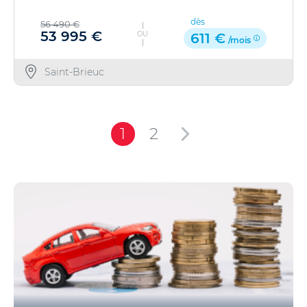
dès
56 490 €
53 995 €
OU
611 €
/mois
Saint-Brieuc
1
2