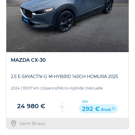
MAZDA CX-30
2.5 E-SKYACTIV-G M-HYBRID 140CH HOMURA 2025
2024
|
35017 km
|
Essence/Micro-Hybride
|
Manuelle
dès
24 980 €
OU
292 €
/mois
Saint-Brieuc