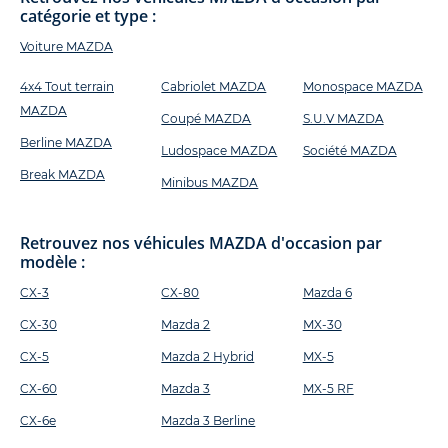
catégorie et type :
Voiture MAZDA
4x4 Tout terrain
Cabriolet MAZDA
Monospace MAZDA
MAZDA
Coupé MAZDA
S.U.V MAZDA
Berline MAZDA
Ludospace MAZDA
Société MAZDA
Break MAZDA
Minibus MAZDA
Retrouvez nos véhicules MAZDA d'occasion par
modèle :
CX-3
CX-80
Mazda 6
CX-30
Mazda 2
MX-30
CX-5
Mazda 2 Hybrid
MX-5
CX-60
Mazda 3
MX-5 RF
CX-6e
Mazda 3 Berline