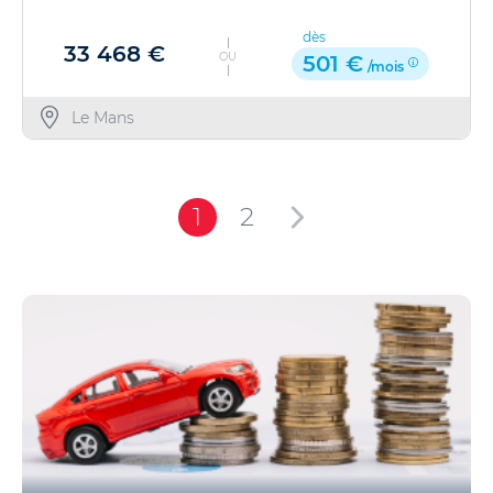
dès
33 468 €
OU
501 €
/mois
Le Mans
1
2