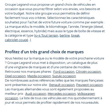
Groupe Legrand vous propose un grand choix de véhicules en
occasion que vous pourrez filtrer selon vos envies, vos besoins et
votre budget. Notre site groupe vous permettra de définir
facilement tous vos critères. Sélectionnez les caractéristiques
souhaitez pour l’achat de votre future voiture comme par exemple :
La marque et/ou le modèle, le kilométrage, l’année, l’énergie (diesel,
électrique, essence, hybride) mais aussi le type de boîte de vitesse et
la catégorie et type (
4×4 Tout terrain
,
berline
,
break
,
cabriolet
,
coupé
…).
Profitez d'un très grand choix de marques
Vous hésitez sur la marque ou le modèle de votre prochaine voiture
? Groupe Legrand vous met à disposition, un catalogue de plus
d’une vingtaine de marques et d’une centaine de modèles.
Retrouvez nos marques phares :
Ford occasion
,
Citroën occasion
,
Opel occasion
,
Mazda occasion
,
Suzuki occasion
.
De nombreuses autres références telles que les marques françaises
sont présentes sur notre site :
Renault occasion
,
Peugeot occasion
.
Les marques allemandes vous sont également proposées au
meilleur prix :
Audi occasion
,
Mercedes occasion
,
Volkswagen
occasion
. La liste de tous ces véhicules est mis quotidiennement à
jour et vous permets de profiter rapidement de nos nouveautés.