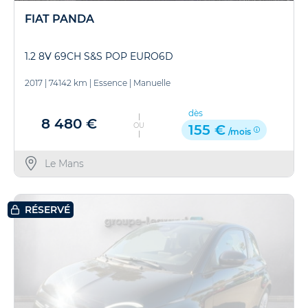
FIAT PANDA
1.2 8V 69CH S&S POP EURO6D
2017
|
74142 km
|
Essence
|
Manuelle
dès
8 480 €
OU
155 €
/mois
Le Mans
RÉSERVÉ