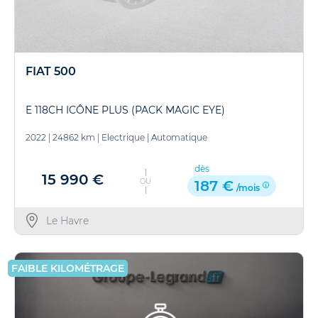
FIAT 500
E 118CH ICÔNE PLUS (PACK MAGIC EYE)
2022
|
24862 km
|
Electrique
|
Automatique
dès
15 990 €
OU
187 €
/mois
Le Havre
FAIBLE KILOMÉTRAGE