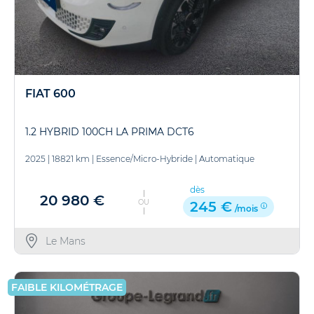
FIAT 600
1.2 HYBRID 100CH LA PRIMA DCT6
2025
|
18821 km
|
Essence/Micro-Hybride
|
Automatique
dès
20 980 €
OU
245 €
/mois
Le Mans
FAIBLE KILOMÉTRAGE