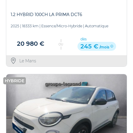
1.2 HYBRID 100CH LA PRIMA DCT6
2025
|
18333 km
|
Essence/Micro-Hybride
|
Automatique
dès
20 980 €
OU
245 €
/mois
Le Mans
HYBRIDE