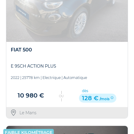
FIAT 500
E 95CH ACTION PLUS
2022
|
25778 km
|
Electrique
|
Automatique
dès
10 980 €
OU
128 €
/mois
Le Mans
FAIBLE KILOMÉTRAGE