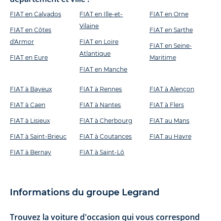
FIAT en Calvados
FIAT en Ille-et-
FIAT en Orne
Vilaine
FIAT en Côtes
FIAT en Sarthe
d'Armor
FIAT en Loire
FIAT en Seine-
Atlantique
FIAT en Eure
Maritime
FIAT en Manche
FIAT à Bayeux
FIAT à Rennes
FIAT à Alençon
FIAT à Caen
FIAT à Nantes
FIAT à Flers
FIAT à Lisieux
FIAT à Cherbourg
FIAT au Mans
FIAT à Saint-Brieuc
FIAT à Coutances
FIAT au Havre
FIAT à Bernay
FIAT à Saint-Lô
Informations du groupe Legrand
Trouvez la voiture d'occasion qui vous correspond