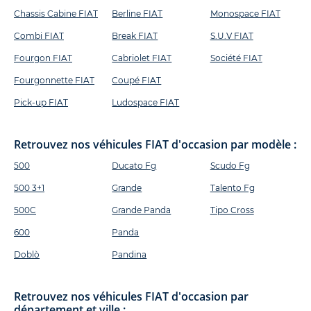
Chassis Cabine FIAT
Berline FIAT
Monospace FIAT
Combi FIAT
Break FIAT
S.U.V FIAT
Fourgon FIAT
Cabriolet FIAT
Société FIAT
Fourgonnette FIAT
Coupé FIAT
Pick-up FIAT
Ludospace FIAT
Retrouvez nos véhicules FIAT d'occasion par modèle :
500
Ducato Fg
Scudo Fg
500 3+1
Grande
Talento Fg
500C
Grande Panda
Tipo Cross
600
Panda
Doblò
Pandina
Retrouvez nos véhicules FIAT d'occasion par
département et ville :