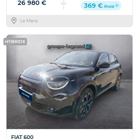
26 980 €
OU
369 €
/mois
Le Mans
HYBRIDE
FIAT 600