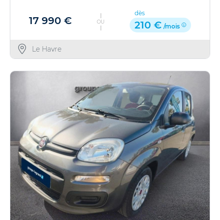
dès
17 990 €
OU
210 €
/mois
Le Havre