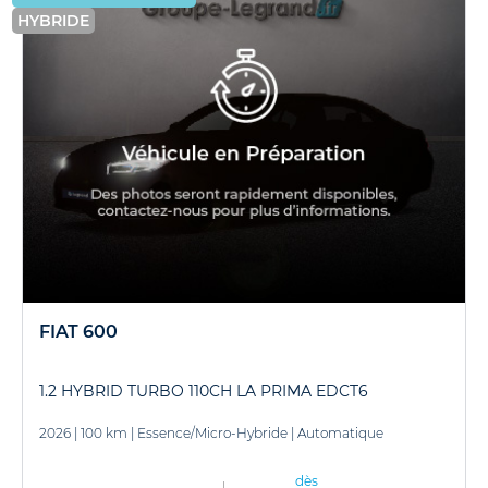
HYBRIDE
FIAT 600
1.2 HYBRID TURBO 110CH LA PRIMA EDCT6
2026
|
100 km
|
Essence/Micro-Hybride
|
Automatique
dès