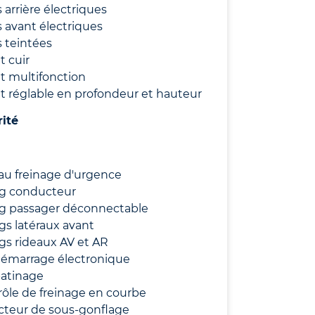
s arrière électriques
s avant électriques
s teintées
t cuir
t multifonction
t réglable en profondeur et hauteur
rité
au freinage d'urgence
ag conducteur
ag passager déconnectable
gs latéraux avant
gs rideaux AV et AR
démarrage électronique
patinage
ôle de freinage en courbe
cteur de sous-gonflage