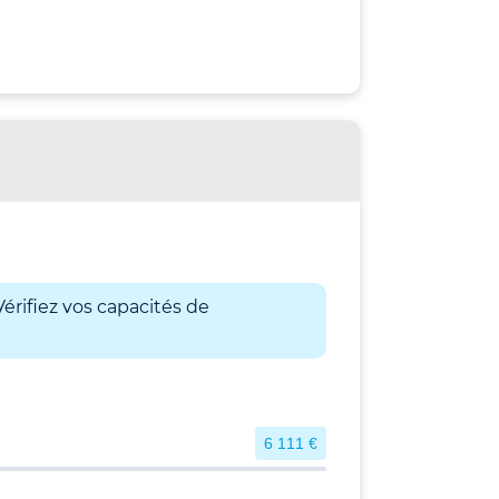
érifiez vos capacités de
6 111 €