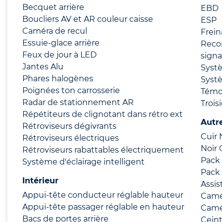
Becquet arrière
EBD
Boucliers AV et AR couleur caisse
ESP
Caméra de recul
Frei
Essuie-glace arrière
Reco
Feux de jour à LED
signa
Jantes Alu
Syst
Phares halogènes
Syst
Poignées ton carrosserie
Témo
Radar de stationnement AR
Trois
Répétiteurs de clignotant dans rétro ext
Autr
Rétroviseurs dégivrants
Cuir 
Rétroviseurs électriques
Noir
Rétroviseurs rabattables électriquement
Pack 
Système d'éclairage intelligent
Pack 
Intérieur
Assis
Appui-tête conducteur réglable hauteur
Camér
Appui-tête passager réglable en hauteur
Camé
Bacs de portes arrière
Ceint