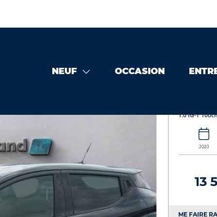
NEUF
OCCASION
ENTR
casion
NISSAN Micra 1.0 IG-T 100ch N-Connecta Xtronic 202
NISSAN
1.0 IG-T 100c
2020
13 
ME FAIRE RA