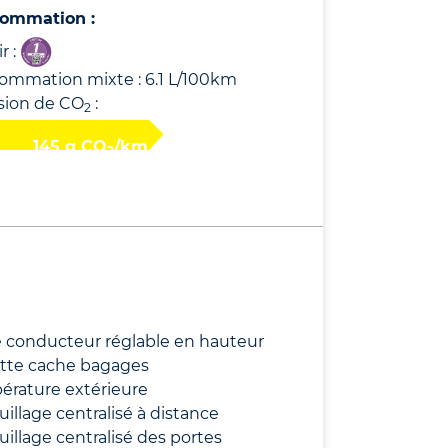
ommation :
r :
ommation mixte : 6.1 L/100km
sion de CO
:
2
145 g CO
/km
2
 conducteur réglable en hauteur
ette cache bagages
érature extérieure
uillage centralisé à distance
uillage centralisé des portes