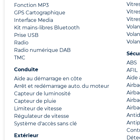
Vitre
Fonction MP3
Vitre
GPS Cartographique
Vitre
Interface Media
Volan
Kit mains-libres Bluetooth
Volan
Prise USB
Volan
Radio
Radio numérique DAB
Sécu
TMC
ABS
Conduite
AFIL
Aide 
Aide au démarrage en côte
Airb
Arrêt et redémarrage auto. du moteur
Airb
Capteur de luminosité
Airba
Capteur de pluie
Airba
Limiteur de vitesse
Anti
Régulateur de vitesse
Anti
Système d'accès sans clé
Contr
Extérieur
Déte