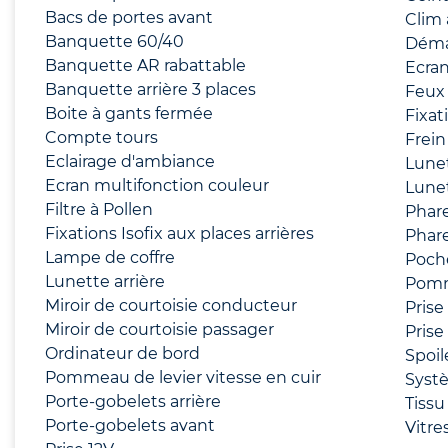
Bacs de portes avant
Clim
Banquette 60/40
Déma
Banquette AR rabattable
Ecra
Banquette arrière 3 places
Feux 
Boite à gants fermée
Fixat
Compte tours
Frein
Eclairage d'ambiance
Lune
Ecran multifonction couleur
Lunet
Filtre à Pollen
Phare
Fixations Isofix aux places arrières
Phare
Lampe de coffre
Poch
Lunette arrière
Pomm
Miroir de courtoisie conducteur
Prise
Miroir de courtoisie passager
Prise
Ordinateur de bord
Spoil
Pommeau de levier vitesse en cuir
Syst
Porte-gobelets arrière
Tissu
Porte-gobelets avant
Vitre