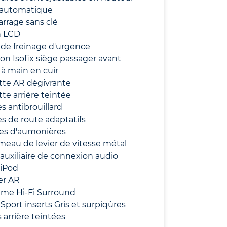
 automatique
rrage sans clé
n LCD
de freinage d'urgence
ion Isofix siège passager avant
 à main en cuir
tte AR dégivrante
te arrière teintée
s antibrouillard
s de route adaptatifs
es d'aumonières
eau de levier de vitesse métal
 auxiliaire de connexion audio
 iPod
er AR
ème Hi-Fi Surround
 Sport inserts Gris et surpiqûres
s arrière teintées