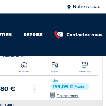
Notre réseau
ETIEN
REPRISE
Contactez-nous
0 448231990236
 Micra
Référence de l'annonce : 448231990236
h Tekna Xtronic 2020
45 768 km
Essence
Automatique
dès
159,09 €
580 €
/mois
OU
Financement
PPELER :