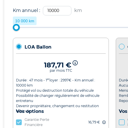
Km annuel :
km
10 000 km
LOA Ballon
187,71 €
par mois TTC
er
Durée :
47
mois - 1
loyer :
2997
€ - Km annuel :
Duré
10000
km
Aucu
Protégé vol ou destruction totale du véhicule
Mensu
Possibilité de changer régulièrement de véhicule
Remb
entretenu
Repor
Devenir propriétaire, changement ou restitution
Vos options
Vos
véhicule
Garantie Perte
16,79 €
Financière