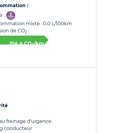
ommation :
r :
ommation mixte : 0.0 L/100km
sion de CO
:
2
104 g CO
/km
2
rité
au freinage d'urgence
ag conducteur