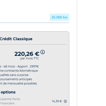
25 000 km
Crédit Classique
220,26 €
par mois TTC
e :
48
mois - Apport :
2997
€
ne contrainte kilométrique
alités sans surprise
oursements anticipés
t de mensualité possibles
 options
Garantie Perte
14,39 €
Financière