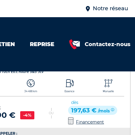
Notre réseau
ETIEN
REPRISE
Contactez-nous
cv 434767152807
T 2008
Référence de l'annonce : 434767152807
110ch E6.c Allure S&S 5cv
34 498 km
Essence
Manuelle
dès
€
197,63 €
/mois
90 €
OU
-4%
Financement
PPELER :