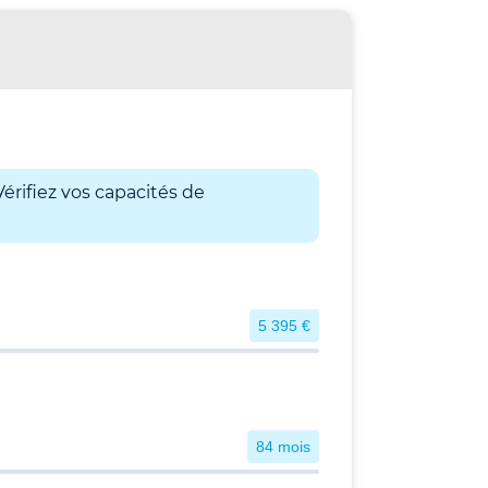
érifiez vos capacités de
5 395 €
84 mois