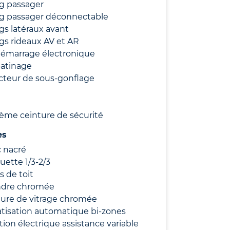
g passager
ag passager déconnectable
gs latéraux avant
gs rideaux AV et AR
démarrage électronique
patinage
cteur de sous-gonflage
ième ceinture de sécurité
es
 nacré
ette 1/3-2/3
s de toit
ndre chromée
ture de vitrage chromée
tisation automatique bi-zones
tion électrique assistance variable