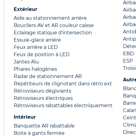
Airba
Extérieur
Airb
Airba
Aide au stationnement arrière
Airba
Boucliers AV et AR couleur caisse
Anti
Eclairage statique d'intersection
Anti
Essuie-glace arrière
Déte
Feux arrière à LED
EBD
Feux de position à LED
ESP
Jantes Alu
Trois
Phares halogènes
Radar de stationnement AR
Autr
Répétiteurs de clignotant dans rétro ext
Blanc
Rétroviseurs dégivrants
Banqu
Rétroviseurs électriques
Barre
Rétroviseurs rabattables électriquement
Cala
Intérieur
Cein
Clima
Banquette AR rabattable
Direc
Boite à gants fermée