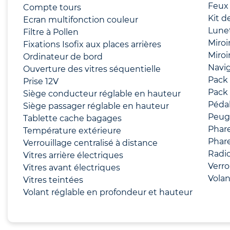
Feux 
Compte tours
Kit 
Ecran multifonction couleur
Lunet
Filtre à Pollen
Miroi
Fixations Isofix aux places arrières
Miroi
Ordinateur de bord
Navig
Ouverture des vitres séquentielle
Pack
Prise 12V
Pack 
Siège conducteur réglable en hauteur
Pédal
Siège passager réglable en hauteur
Peug
Tablette cache bagages
Phare
Température extérieure
Phare
Verrouillage centralisé à distance
Radio
Vitres arrière électriques
Verro
Vitres avant électriques
Volan
Vitres teintées
Volant réglable en profondeur et hauteur