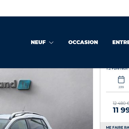
NEUF
OCCASION
ENTR
occasion
PEUGEOT 2008 1.2 PureTech 110ch E6.c Allure S&S 5
PEUGEO
1.2 PureTech 
2019
12 480 
11 9
ME FAIRE RA