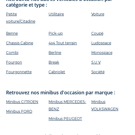
catégorie et type :
Petite
Utilitaire
Voiture
voiture/Citadine
Benne
Pick-up
Coupé
Chassis Cabine
4x4 Tout terrain
Ludospace
Combi
Berline
Monospace
Fourgon
Break
S.U.V
Fourgonnette
Cabriolet
Société
Retrouvez nos minibus d'occasion par marque :
Minibus CITROEN
Minibus MERCEDES-
Minibus
BENZ
VOLKSWAGEN
Minibus FORD
Minibus PEUGEOT