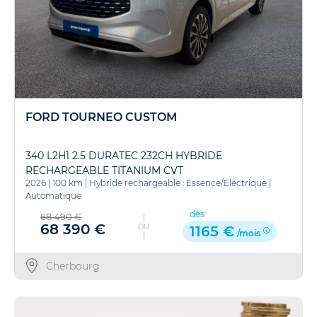
FORD TOURNEO CUSTOM
340 L2H1 2.5 DURATEC 232CH HYBRIDE
RECHARGEABLE TITANIUM CVT
2026
|
100 km
|
Hybride rechargeable : Essence/Electrique
|
Automatique
dès
68 490 €
68 390 €
OU
1165 €
/mois
Cherbourg