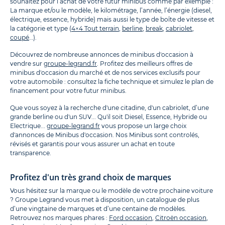
souhaitez pour l’achat de votre futur minibus comme par exemple :
La marque et/ou le modèle, le kilométrage, l’année, l’énergie (diesel,
électrique, essence, hybride) mais aussi le type de boîte de vitesse et
la catégorie et type (
4×4 Tout terrain
,
berline
,
break
,
cabriolet
,
coupé
…).
Découvrez de nombreuse annonces de minibus d'occasion à
vendre sur
groupe-legrand.fr
. Profitez des meilleurs offres de
minibus d'occasion du marché et de nos services exclusifs pour
votre automobile : consultez la fiche technique et simulez le plan de
financement pour votre futur minibus.
Que vous soyez à la recherche d'une citadine, d'un cabriolet, d’une
grande berline ou d'un SUV... Qu'il soit Diesel, Essence, Hybride ou
Electrique...
groupe-legrand.fr
vous propose un large choix
d'annonces de Minibus d'occasion. Nos Minibus sont controlés,
révisés et garantis pour vous assurer un achat en toute
transparence.
Profitez d'un très grand choix de marques
Vous hésitez sur la marque ou le modèle de votre prochaine voiture
? Groupe Legrand vous met à disposition, un catalogue de plus
d’une vingtaine de marques et d’une centaine de modèles.
Retrouvez nos marques phares :
Ford occasion
,
Citroën occasion
,