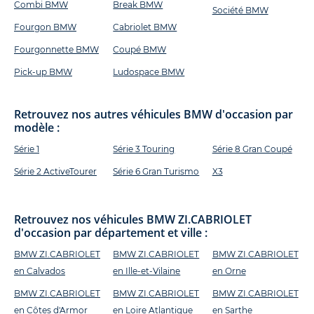
Combi BMW
Break BMW
Société BMW
Fourgon BMW
Cabriolet BMW
Fourgonnette BMW
Coupé BMW
Pick-up BMW
Ludospace BMW
Retrouvez nos autres véhicules BMW d'occasion par
modèle :
Série 1
Série 3 Touring
Série 8 Gran Coupé
Série 2 ActiveTourer
Série 6 Gran Turismo
X3
Retrouvez nos véhicules BMW ZI.CABRIOLET
d'occasion par département et ville :
BMW ZI.CABRIOLET
BMW ZI.CABRIOLET
BMW ZI.CABRIOLET
en Calvados
en Ille-et-Vilaine
en Orne
BMW ZI.CABRIOLET
BMW ZI.CABRIOLET
BMW ZI.CABRIOLET
en Côtes d'Armor
en Loire Atlantique
en Sarthe