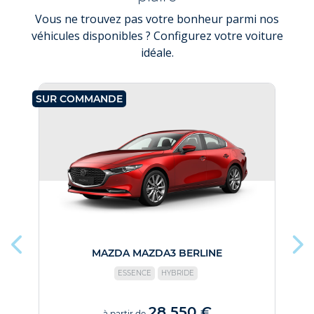
Vous ne trouvez pas votre bonheur parmi nos
véhicules disponibles ? Configurez votre voiture
idéale.
SUR COMMANDE
SU
MAZDA MAZDA3 BERLINE
ESSENCE
HYBRIDE
28 550 €
à partir de