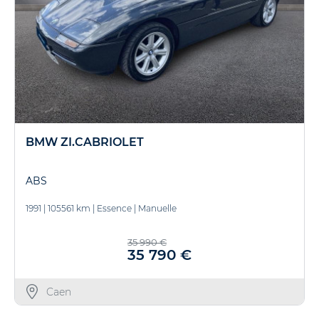
BMW ZI.CABRIOLET
ABS
1991
|
105561 km
|
Essence
|
Manuelle
35 990 €
35 790 €
Caen