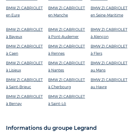
BMW ZI.CABRIOLET
BMW ZI.CABRIOLET
BMW ZI.CABRIOLET
en Eure
en Manche
en Seine-Maritime
BMW ZI.CABRIOLET
BMW ZI.CABRIOLET
BMW ZI.CABRIOLET
à Bayeux
à Pont-Audemer
à Alençon
BMW ZI.CABRIOLET
BMW ZI.CABRIOLET
BMW ZI.CABRIOLET
à Caen
à Rennes
à Flers
BMW ZI.CABRIOLET
BMW ZI.CABRIOLET
BMW ZI.CABRIOLET
à Lisieux
à Nantes
au Mans
BMW ZI.CABRIOLET
BMW ZI.CABRIOLET
BMW ZI.CABRIOLET
à Saint-Brieuc
à Cherbourg
au Havre
BMW ZI.CABRIOLET
BMW ZI.CABRIOLET
à Bernay
à Saint-Lô
Informations du groupe Legrand