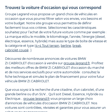
Trouvez la voiture d'occasion qui vous correspond
Groupe Legrand vous propose un grand choix de véhicules en
occasion que vous pourrez filtrer selon vos envies, vos besoins et
votre budget. Notre site groupe vous permettra de définir
facilement tous vos critères. Sélectionnez les caractéristiques
souhaitez pour l’achat de votre future voiture comme par exemple :
La marque et/ou le modèle, le kilométrage, l’année, l’énergie (diesel,
électrique, essence, hybride) mais aussi le type de boîte de vitesse et
la catégorie et type (
4×4 Tout terrain
,
berline
,
break
,
cabriolet
,
coupé
…).
Découvrez de nombreuse annonces de voitures BMW
ZI.CABRIOLET d'occasion à vendre sur
groupe-legrand.fr
. Profitez
des meilleurs offres de BMW ZI.CABRIOLET d'occasion du marché
et de nos services exclusifs pour votre automobile : consultez la
fiche technique et simulez le plan de financement pour votre futur
véhicule BMW ZI.CABRIOLET.
Que vous soyez à la recherche d'une citadine, d'un cabriolet, d’une
grande berline ou d'un SUV... Qu'il soit Diesel, Essence, Hybride ou
Electrique...
groupe-legrand.fr
vous propose un large choix
d'annonces de véhicules d'occasion BMW ZI.CABRIOLET. Nos
voitures sont contrôlées, révisées et garanties pour vous assurer un