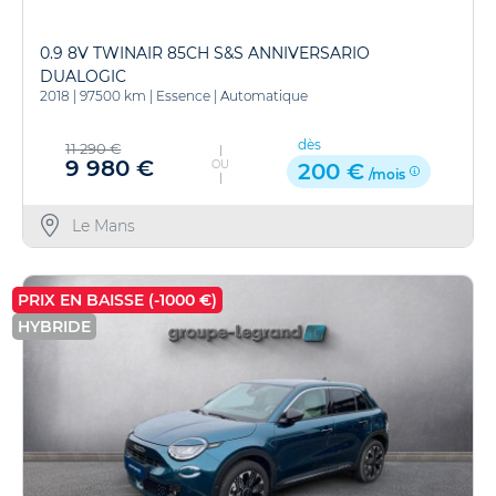
0.9 8V TWINAIR 85CH S&S ANNIVERSARIO
DUALOGIC
2018
|
97500 km
|
Essence
|
Automatique
dès
11 290 €
9 980 €
OU
200 €
/mois
Le Mans
PRIX EN BAISSE (-1000 €)
HYBRIDE