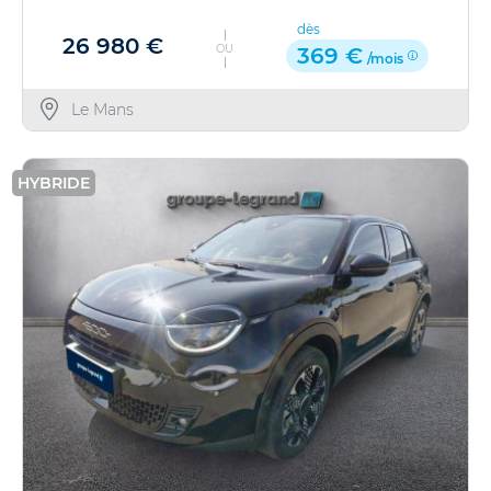
dès
26 980 €
OU
369 €
/mois
Le Mans
HYBRIDE