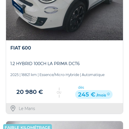
FIAT 600
1.2 HYBRID 100CH LA PRIMA DCT6
2025
|
18821 km
|
Essence/Micro-Hybride
|
Automatique
dès
20 980 €
OU
245 €
/mois
Le Mans
FAIBLE KILOMÉTRAGE