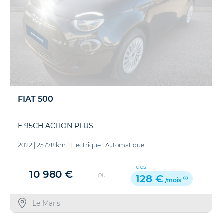
FIAT 500
E 95CH ACTION PLUS
2022
|
25778 km
|
Electrique
|
Automatique
dès
10 980 €
OU
128 €
/mois
Le Mans