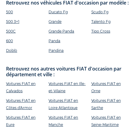
Retrouvez nos véhicules FIAT d'occasion par modèle :
500
Ducato Fg
Scudo Fg
500 3+1
Grande
Talento Fg
500C
Grande Panda
Tipo Cross
600
Panda
Doblò
Pandina
Retrouvez nos autres voitures FIAT d'occasion par
département et ville :
Voitures FIAT en
Voitures FIAT en Ille-
Voitures FIAT en
Calvados
et-Vilaine
Orne
Voitures FIAT en
Voitures FIAT en
Voitures FIAT en
Côtes d'Armor
Loire Atlantique
Sarthe
Voitures FIAT en
Voitures FIAT en
Voitures FIAT en
Eure
Manche
Seine-Maritime