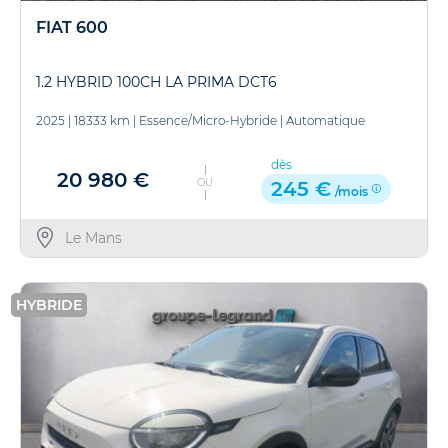
FIAT 600
1.2 HYBRID 100CH LA PRIMA DCT6
2025
|
18333 km
|
Essence/Micro-Hybride
|
Automatique
dès
20 980 €
OU
245 €
/mois
Le Mans
HYBRIDE