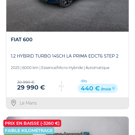
FIAT 600
1.2 HYBRID TURBO 145CH LA PRIMA EDCT6 STEP 2
2025
|
6000 km
|
Essence/Micro-Hybride
|
Automatique
dès
30 990 €
29 990 €
OU
440 €
/mois
Le Mans
PRIX EN BAISSE (-3260 €)
FAIBLE KILOMÉTRAGE