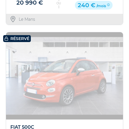
20 990 €
OU
240 €
/mois
Le Mans
RÉSERVÉ
FIAT 500C