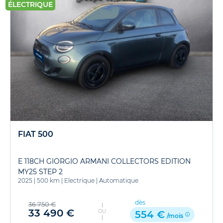
ÉLECTRIQUE
FIAT 500
E 118CH GIORGIO ARMANI COLLECTORS EDITION
MY25 STEP 2
2025
|
500 km
|
Electrique
|
Automatique
dès
36 750 €
33 490 €
OU
554 €
/mois