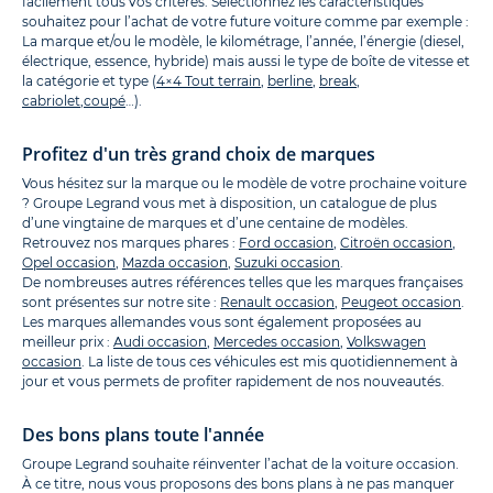
facilement tous vos critères. Sélectionnez les caractéristiques
souhaitez pour l’achat de votre future voiture comme par exemple :
La marque et/ou le modèle, le kilométrage, l’année, l’énergie (diesel,
électrique, essence, hybride) mais aussi le type de boîte de vitesse et
la catégorie et type (
4×4 Tout terrain
,
berline
,
break
,
cabriolet
,
coupé
…).
Profitez d'un très grand choix de marques
Vous hésitez sur la marque ou le modèle de votre prochaine voiture
? Groupe Legrand vous met à disposition, un catalogue de plus
d’une vingtaine de marques et d’une centaine de modèles.
Retrouvez nos marques phares :
Ford occasion
,
Citroën occasion
,
Opel occasion
,
Mazda occasion
,
Suzuki occasion
.
De nombreuses autres références telles que les marques françaises
sont présentes sur notre site :
Renault occasion
,
Peugeot occasion
.
Les marques allemandes vous sont également proposées au
meilleur prix :
Audi occasion
,
Mercedes occasion
,
Volkswagen
occasion
. La liste de tous ces véhicules est mis quotidiennement à
jour et vous permets de profiter rapidement de nos nouveautés.
Des bons plans toute l'année
Groupe Legrand souhaite réinventer l’achat de la voiture occasion.
À ce titre, nous vous proposons des bons plans à ne pas manquer