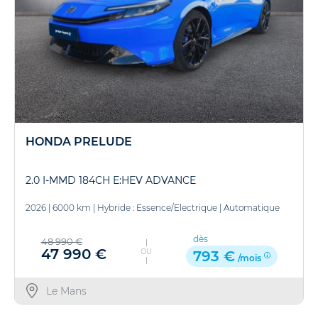
HONDA PRELUDE
2.0 I-MMD 184CH E:HEV ADVANCE
2026
|
6000 km
|
Hybride : Essence/Electrique
|
Automatique
dès
48 990 €
47 990 €
OU
793 €
/mois
Le Mans