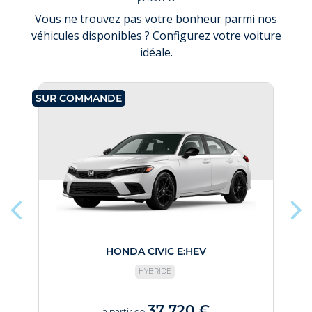
Vous ne trouvez pas votre bonheur parmi nos
véhicules disponibles ? Configurez votre voiture
idéale.
SUR COMMANDE
SU
HONDA CIVIC E:HEV
HYBRIDE
37 720 €
à partir de