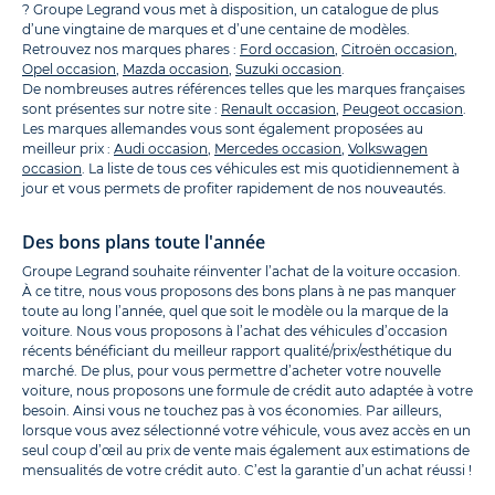
? Groupe Legrand vous met à disposition, un catalogue de plus
d’une vingtaine de marques et d’une centaine de modèles.
Retrouvez nos marques phares :
Ford occasion
,
Citroën occasion
,
Opel occasion
,
Mazda occasion
,
Suzuki occasion
.
De nombreuses autres références telles que les marques françaises
sont présentes sur notre site :
Renault occasion
,
Peugeot occasion
.
Les marques allemandes vous sont également proposées au
meilleur prix :
Audi occasion
,
Mercedes occasion
,
Volkswagen
occasion
. La liste de tous ces véhicules est mis quotidiennement à
jour et vous permets de profiter rapidement de nos nouveautés.
Des bons plans toute l'année
Groupe Legrand souhaite réinventer l’achat de la voiture occasion.
À ce titre, nous vous proposons des bons plans à ne pas manquer
toute au long l’année, quel que soit le modèle ou la marque de la
voiture. Nous vous proposons à l’achat des véhicules d’occasion
récents bénéficiant du meilleur rapport qualité/prix/esthétique du
marché. De plus, pour vous permettre d’acheter votre nouvelle
voiture, nous proposons une formule de crédit auto adaptée à votre
besoin. Ainsi vous ne touchez pas à vos économies. Par ailleurs,
lorsque vous avez sélectionné votre véhicule, vous avez accès en un
seul coup d’œil au prix de vente mais également aux estimations de
mensualités de votre crédit auto. C’est la garantie d’un achat réussi !