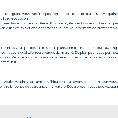
Groupe Legrand vous met à disposition, un catalogue de plus d’une vingta
n
,
Suzuki occasion
.
présentes sur notre site :
Renault occasion
,
Peugeot occasion
. Les marque
es véhicules est mis quotidiennement à jour et vous permets de profiter ra
 titre, nous vous proposons des bons plans à ne pas manquer toute au long 
lleur rapport qualité/prix/esthétique du marché. De plus, pour vous permet
omies. Par ailleurs, lorsque vous avez sélectionné votre véhicule, vous av
hat réussi !
ous voulez vendre votre ancien véhicule ? Nous avons la solution pour vo
 faire la reprise de votre ancienne voiture. Dès à présent vous pouvez estim