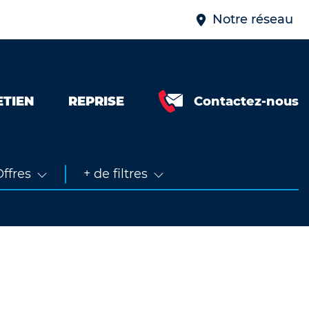
Notre réseau
ETIEN
REPRISE
Contactez-nous
Neuve &
faible km
Occasion
ffres
+ de filtres