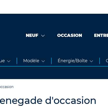
NEUF
OCCASION
ENTR
ue
Modèle
Énergie/Boîte
O
ccasion
Renegade d'occasion