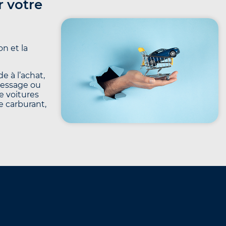
r votre
n et la
e à l’achat,
message ou
e voitures
le carburant,