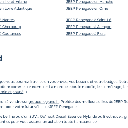
 Ille-et-Vilaine
JEEP Renegade en Manche
n Loire Atlantique
JEEP Renegade en Orne
à Nantes
JEEP Renegade à Saint-Lô
à Cherbourg
JEEP Renegade à Alençon
à Coutances
JEEP Renegade à Flers
d
 vous pourrez filtrer selon vos envies, vos besoins et votre budget. Notre 
voiture comme par exemple : La marque et/ou le modèle, le kilométrage, l’anné
briolet
,
coupé
…).
ion à vendre sur
groupe-legrand.fr
. Profitez des meilleurs offres de JEEP 
ment pour votre futur véhicule JEEP Renegade.
 berline ou d'un SUV... Qu'il soit Diesel, Essence, Hybride ou Electrique...
gr
anties pour vous assurer un achat en toute transparence.