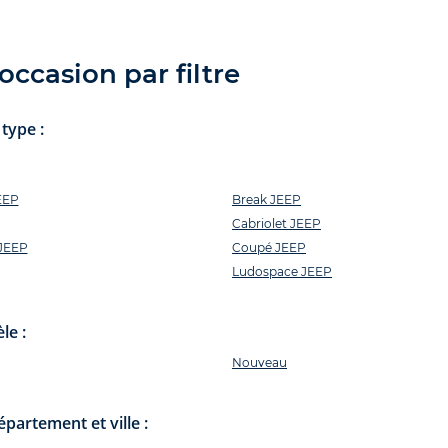
ccasion par filtre
type :
EEP
Break JEEP
Cabriolet JEEP
 JEEP
Coupé JEEP
Ludospace JEEP
le :
Nouveau
partement et ville :