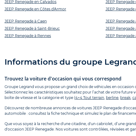
JEEP Renegade en Calvados
JEEP Renegade en
JEEP Renegade en Côtes d'Armor
JEEP Renegade e
JEEP Renegade à Caen
JEEP Renegade 
JEEP Renegade à Saint-Brieuc
JEEP Renegade 
JEEP Renegade à Rennes
JEEP Renegade 
Informations du groupe Legran
Trouvez la voiture d'occasion qui vous correspond
Groupe Legrand vous propose un grand choix de véhicules en occasion que
Sélectionnez les caractéristiques souhaitez pour l’achat de votre future 
boîte de vitesse et la catégorie et type (
4×4 Tout terrain
,
berline
,
break
,
ca
Découvrez de nombreuse annonces de voitures JEEP Renegade d'occas
automobile : consultez la fiche technique et simulez le plan de finance
Que vous soyez à la recherche d'une citadine, d'un cabriolet, d’une grande
d'occasion JEEP Renegade. Nos voitures sont contrôlées, révisées et gar