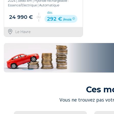
2024
|
38661 km
|
Hybride rechargeable :
Essence/Electrique
|
Automatique
dès
24 990 €
OU
292 €
/mois
Le Havre
Ces m
Vous ne trouvez pas votr