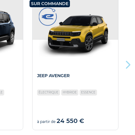
SUR COMMANDE
SU
JEEP AVENGER
LE
ÉLECTRIQUE
HYBRIDE
ESSENCE
24 550 €
à partir de
à