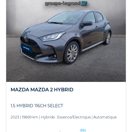
MAZDA MAZDA 2 HYBRID
1.5 HYBRID 116CH SELECT
2023
|
19869 km
|
Hybride : Essence/Electrique
|
Automatique
dès