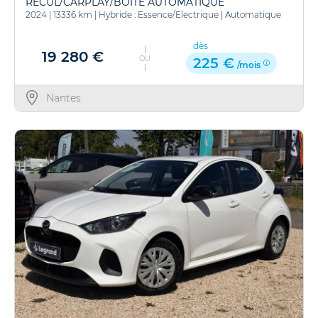
RECUL/CARPLAY/BOITE AUTOMATIQUE
2024
|
13336 km
|
Hybride : Essence/Electrique
|
Automatique
dès
19 280 €
OU
225 €
/mois
Nantes