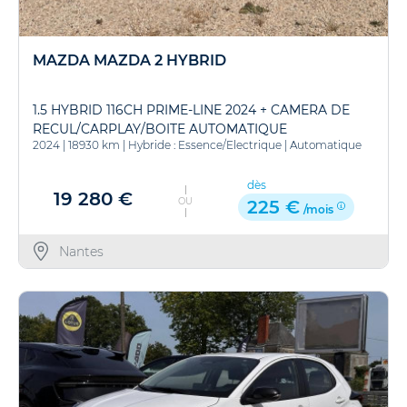
MAZDA MAZDA 2 HYBRID
1.5 HYBRID 116CH PRIME-LINE 2024 + CAMERA DE
RECUL/CARPLAY/BOITE AUTOMATIQUE
2024
|
18930 km
|
Hybride : Essence/Electrique
|
Automatique
dès
19 280 €
OU
225 €
/mois
Nantes