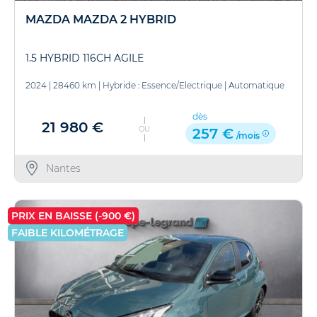
MAZDA MAZDA 2 HYBRID
1.5 HYBRID 116CH AGILE
2024
|
28460 km
|
Hybride : Essence/Electrique
|
Automatique
dès
21 980 €
OU
257 €
/mois
Nantes
PRIX EN BAISSE (-900 €)
FAIBLE KILOMÉTRAGE