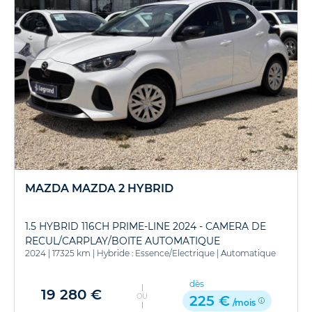
MAZDA MAZDA 2 HYBRID
1.5 HYBRID 116CH PRIME-LINE 2024 - CAMERA DE
RECUL/CARPLAY/BOITE AUTOMATIQUE
2024
|
17325 km
|
Hybride : Essence/Electrique
|
Automatique
dès
19 280 €
OU
225 €
/mois