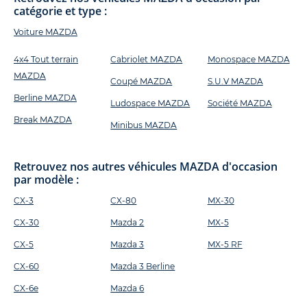
catégorie et type :
Voiture MAZDA
4x4 Tout terrain
Cabriolet MAZDA
Monospace MAZDA
MAZDA
Coupé MAZDA
S.U.V MAZDA
Berline MAZDA
Ludospace MAZDA
Société MAZDA
Break MAZDA
Minibus MAZDA
Retrouvez nos autres véhicules MAZDA d'occasion
par modèle :
CX-3
CX-80
MX-30
CX-30
Mazda 2
MX-5
CX-5
Mazda 3
MX-5 RF
CX-60
Mazda 3 Berline
CX-6e
Mazda 6