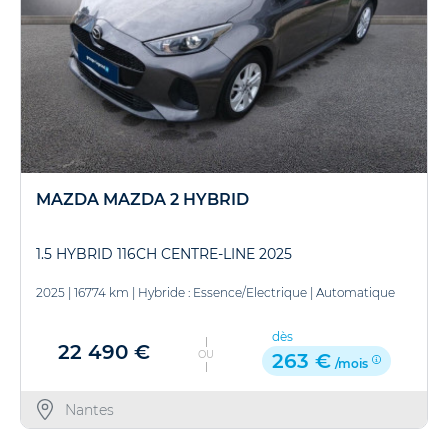
MAZDA MAZDA 2 HYBRID
1.5 HYBRID 116CH CENTRE-LINE 2025
2025
|
16774 km
|
Hybride : Essence/Electrique
|
Automatique
dès
22 490 €
OU
263 €
/mois
Nantes