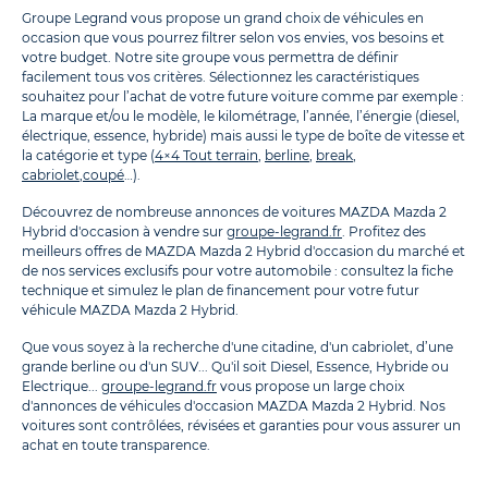
Groupe Legrand vous propose un grand choix de véhicules en
occasion que vous pourrez filtrer selon vos envies, vos besoins et
votre budget. Notre site groupe vous permettra de définir
facilement tous vos critères. Sélectionnez les caractéristiques
souhaitez pour l’achat de votre future voiture comme par exemple :
La marque et/ou le modèle, le kilométrage, l’année, l’énergie (diesel,
électrique, essence, hybride) mais aussi le type de boîte de vitesse et
la catégorie et type (
4×4 Tout terrain
,
berline
,
break
,
cabriolet
,
coupé
…).
Découvrez de nombreuse annonces de voitures MAZDA Mazda 2
Hybrid d'occasion à vendre sur
groupe-legrand.fr
. Profitez des
meilleurs offres de MAZDA Mazda 2 Hybrid d'occasion du marché et
de nos services exclusifs pour votre automobile : consultez la fiche
technique et simulez le plan de financement pour votre futur
véhicule MAZDA Mazda 2 Hybrid.
Que vous soyez à la recherche d'une citadine, d'un cabriolet, d’une
grande berline ou d'un SUV... Qu'il soit Diesel, Essence, Hybride ou
Electrique...
groupe-legrand.fr
vous propose un large choix
d'annonces de véhicules d'occasion MAZDA Mazda 2 Hybrid. Nos
voitures sont contrôlées, révisées et garanties pour vous assurer un
achat en toute transparence.