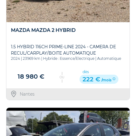
MAZDA MAZDA 2 HYBRID
1.5 HYBRID 116CH PRIME-LINE 2024 - CAMERA DE
RECUL/CARPLAY/BOITE AUTOMATIQUE
2024
|
23969 km
|
Hybride : Essence/Electrique
|
Automatique
dès
18 980 €
OU
222 €
/mois
Nantes