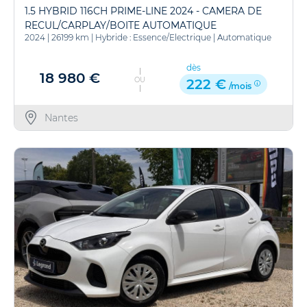
1.5 HYBRID 116CH PRIME-LINE 2024 - CAMERA DE
RECUL/CARPLAY/BOITE AUTOMATIQUE
2024
|
26199 km
|
Hybride : Essence/Electrique
|
Automatique
dès
18 980 €
OU
222 €
/mois
Nantes