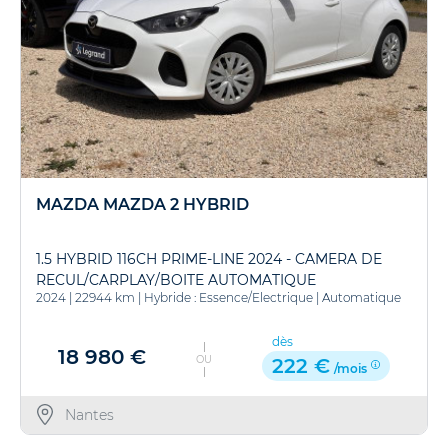
MAZDA MAZDA 2 HYBRID
1.5 HYBRID 116CH PRIME-LINE 2024 - CAMERA DE
RECUL/CARPLAY/BOITE AUTOMATIQUE
2024
|
22944 km
|
Hybride : Essence/Electrique
|
Automatique
dès
18 980 €
OU
222 €
/mois
Nantes