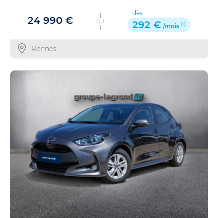
dès
24 990 €
OU
292 €
/mois
Rennes