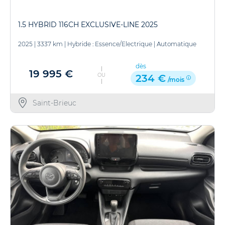
1.5 HYBRID 116CH EXCLUSIVE-LINE 2025
2025
|
3337 km
|
Hybride : Essence/Electrique
|
Automatique
dès
19 995 €
OU
234 €
/mois
Saint-Brieuc