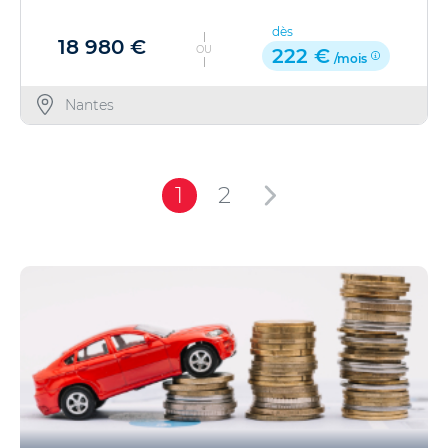
dès
18 980 €
OU
222 €
/mois
Nantes
1
2