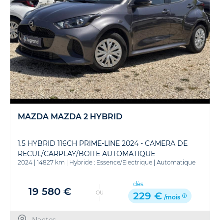
MAZDA MAZDA 2 HYBRID
1.5 HYBRID 116CH PRIME-LINE 2024 - CAMERA DE
RECUL/CARPLAY/BOITE AUTOMATIQUE
2024
|
14827 km
|
Hybride : Essence/Electrique
|
Automatique
dès
19 580 €
OU
229 €
/mois
Nantes