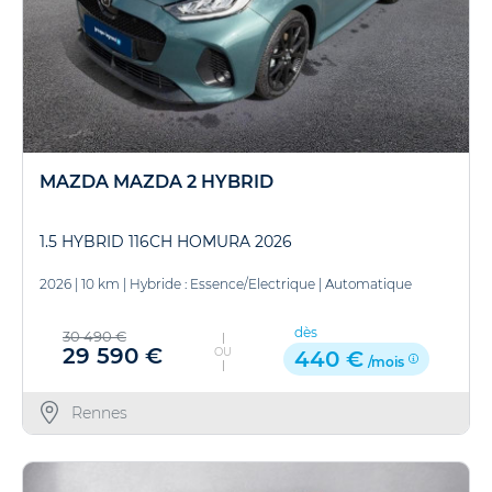
MAZDA MAZDA 2 HYBRID
1.5 HYBRID 116CH HOMURA 2026
2026
|
10 km
|
Hybride : Essence/Electrique
|
Automatique
dès
30 490 €
29 590 €
OU
440 €
/mois
Rennes