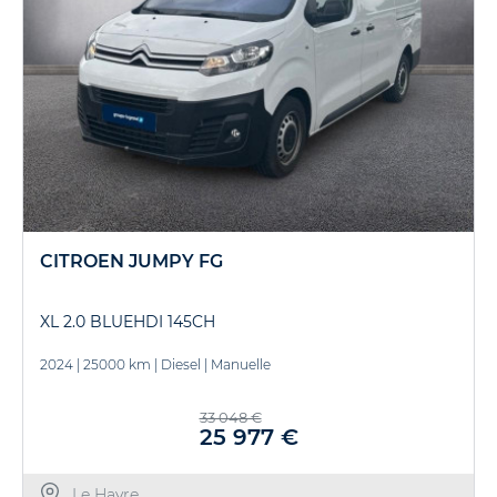
CITROEN JUMPY FG
XL 2.0 BLUEHDI 145CH
2024
|
25000 km
|
Diesel
|
Manuelle
33 048 €
25 977 €
Le Havre