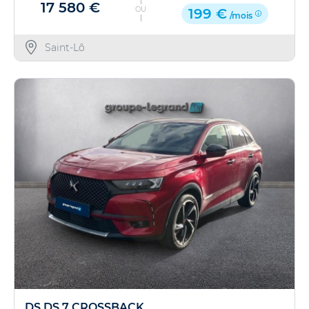
17 580 €
OU
199 €
/mois
Saint-Lô
DS DS 7 CROSSBACK