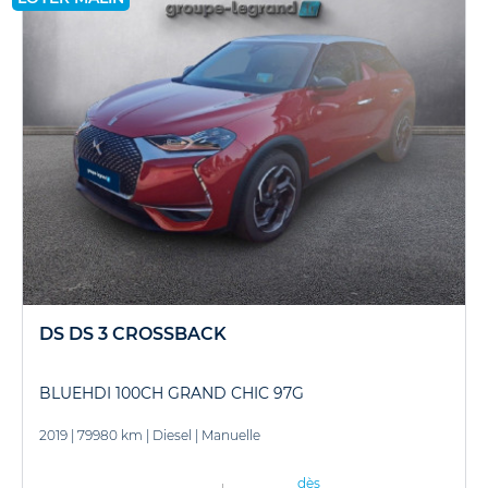
DS DS 3 CROSSBACK
BLUEHDI 100CH GRAND CHIC 97G
2019
|
79980 km
|
Diesel
|
Manuelle
dès