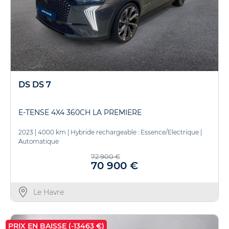
DS DS 7
E-TENSE 4X4 360CH LA PREMIERE
2023
|
4000 km
|
Hybride rechargeable : Essence/Electrique
|
Automatique
72 900 €
70 900 €
Le Havre
PRIX EN BAISSE (-13463 €)