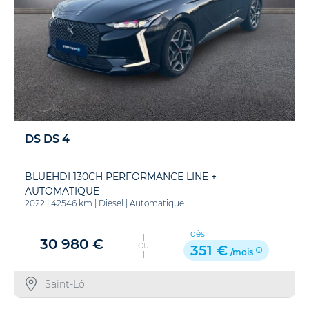
DS DS 4
BLUEHDI 130CH PERFORMANCE LINE +
AUTOMATIQUE
2022
|
42546 km
|
Diesel
|
Automatique
dès
30 980 €
OU
351 €
/mois
Saint-Lô