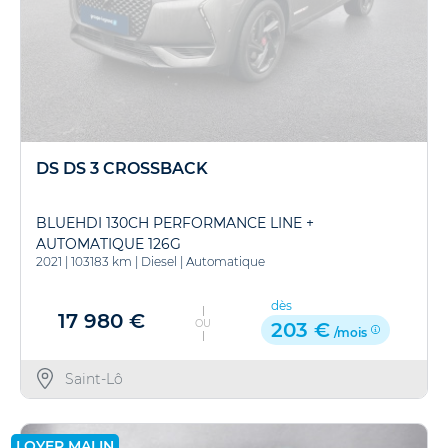
DS DS 3 CROSSBACK
BLUEHDI 130CH PERFORMANCE LINE +
AUTOMATIQUE 126G
2021
|
103183 km
|
Diesel
|
Automatique
dès
17 980 €
OU
203 €
/mois
Saint-Lô
LOYER MALIN