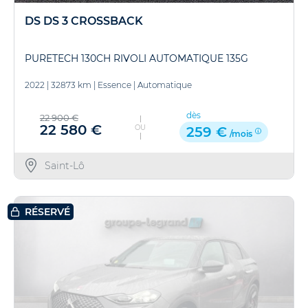
DS DS 3 CROSSBACK
PURETECH 130CH RIVOLI AUTOMATIQUE 135G
2022
|
32873 km
|
Essence
|
Automatique
dès
22 900 €
22 580 €
OU
259 €
/mois
Saint-Lô
RÉSERVÉ