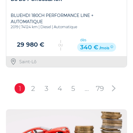
BLUEHDI 180CH PERFORMANCE LINE +
AUTOMATIQUE
2019
|
74124 km
|
Diesel
|
Automatique
dès
29 980 €
OU
340 €
/mois
Saint-Lô
1
2
3
4
5
…
79