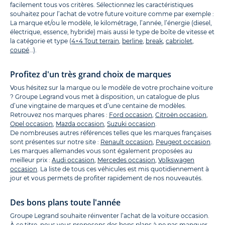
facilement tous vos critères. Sélectionnez les caractéristiques
souhaitez pour l’achat de votre future voiture comme par exemple :
La marque et/ou le modèle, le kilométrage, l’année, l’énergie (diesel,
électrique, essence, hybride) mais aussi le type de boîte de vitesse et
la catégorie et type (
4×4 Tout terrain
,
berline
,
break
,
cabriolet
,
coupé
…).
Profitez d'un très grand choix de marques
Vous hésitez sur la marque ou le modèle de votre prochaine voiture
? Groupe Legrand vous met à disposition, un catalogue de plus
d’une vingtaine de marques et d’une centaine de modèles.
Retrouvez nos marques phares :
Ford occasion
,
Citroën occasion
,
Opel occasion
,
Mazda occasion
,
Suzuki occasion
.
De nombreuses autres références telles que les marques françaises
sont présentes sur notre site :
Renault occasion
,
Peugeot occasion
.
Les marques allemandes vous sont également proposées au
meilleur prix :
Audi occasion
,
Mercedes occasion
,
Volkswagen
occasion
. La liste de tous ces véhicules est mis quotidiennement à
jour et vous permets de profiter rapidement de nos nouveautés.
Des bons plans toute l'année
Groupe Legrand souhaite réinventer l’achat de la voiture occasion.
À ce titre, nous vous proposons des bons plans à ne pas manquer