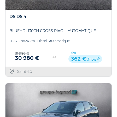
DS DS 4
BLUEHDI 130CH CROSS RIVOLI AUTOMATIQUE
2023
|
29824 km
|
Diesel
|
Automatique
dès
31 980 €
30 980 €
OU
362 €
/mois
Saint-Lô