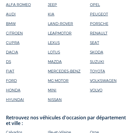
ALFA ROMEO
JEEP
OPEL
AUDI
KIA
PEUGEOT
BMW
LAND-ROVER
PORSCHE
CITROEN
LEAPMOTOR
RENAULT
CUPRA
LEXUS
SEAT
DACIA
LOTUS
SKODA
DS
MAZDA
SUZUKI
FIAT
MERCEDES-BENZ
TOYOTA
FORD
MG MOTOR
VOLKSWAGEN
HONDA
MINI
VOLVO
HYUNDAI
NISSAN
Retrouvez nos véhicules d'occasion par département
et ville :
Calvados
Ille-et-Vilaine
Orne