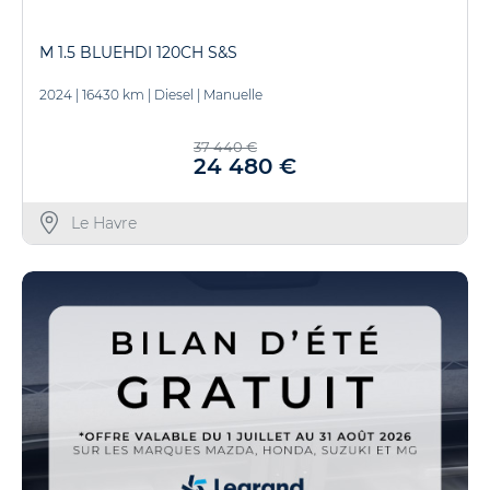
M 1.5 BLUEHDI 120CH S&S
2024
|
16430 km
|
Diesel
|
Manuelle
37 440 €
24 480 €
Le Havre