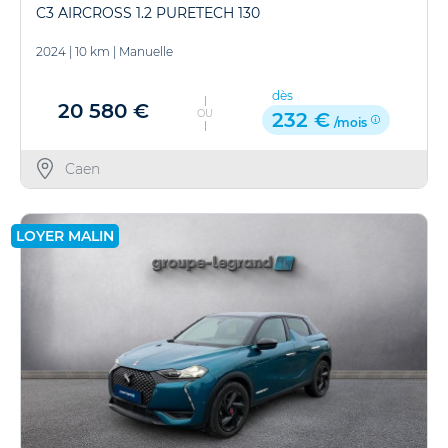
C3 AIRCROSS 1.2 PURETECH 130
2024
|
10 km
|
Manuelle
dès
20 580 €
OU
232 €
/mois
Caen
LOYER MALIN