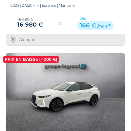
2024
|
27220 km
|
Essence
|
Manuelle
dès
18 480 €
16 980 €
OU
166 €
/mois
Alençon
PRIX EN BAISSE (-1000 €)