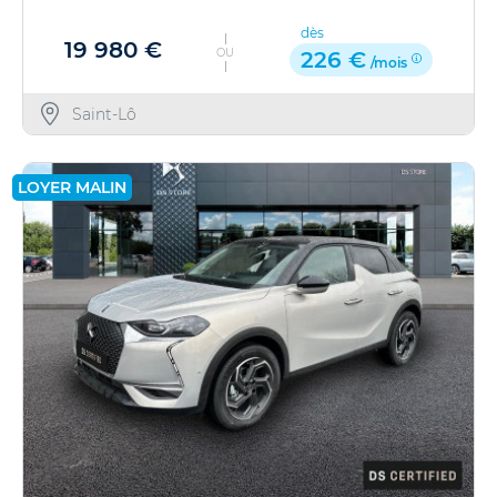
dès
19 980 €
OU
226 €
/mois
Saint-Lô
LOYER MALIN