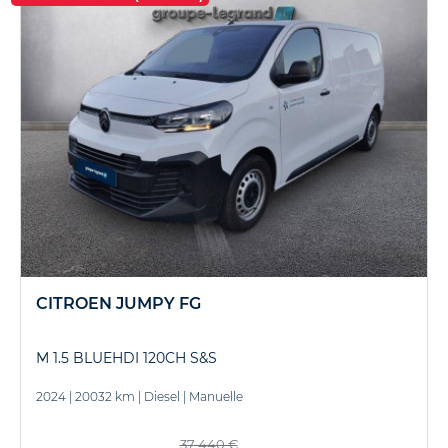
CITROEN JUMPY FG
M 1.5 BLUEHDI 120CH S&S
2024
|
20032 km
|
Diesel
|
Manuelle
37 440 €