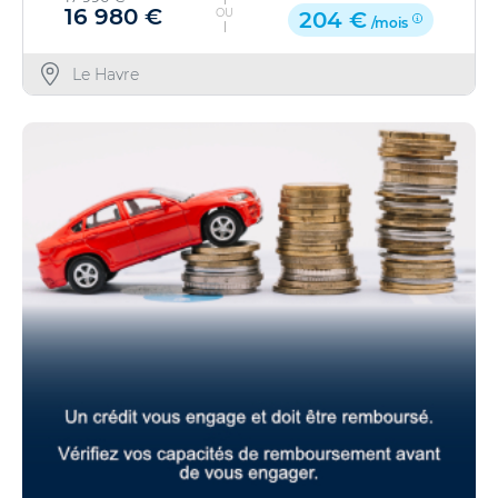
16 980 €
OU
204 €
/mois
Le Havre