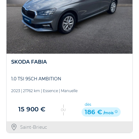
SKODA FABIA
1.0 TSI 95CH AMBITION
2023
|
21762 km
|
Essence
|
Manuelle
dès
15 900 €
OU
186 €
/mois
Saint-Brieuc