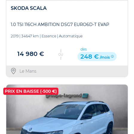
SKODA SCALA
1.0 TSI 116CH AMBITION DSG7 EURO6D-T EVAP
2019
|
34647 km
|
Essence
|
Automatique
dès
14 980 €
OU
248 €
/mois
Le Mans
PRIX EN BAISSE (-500 €)