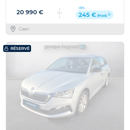
dès
20 990 €
OU
245 €
/mois
Caen
RÉSERVÉ