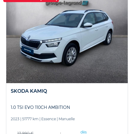
SKODA KAMIQ
1.0 TSI EVO 110CH AMBITION
2023
|
51777 km
|
Essence
|
Manuelle
dès
17 990 €