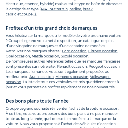
électrique, essence, hybride) mais aussi le type de boîte de vitesse et
la catégorie et type (
4×4 Tout terrain
,
berline
,
break
,
cabriolet
,
coupé
…).
Profitez d'un très grand choix de marques
Vous hésitez sur la marque ou le modèle de votre prochaine voiture
? Groupe Legrand vous met à disposition, un catalogue de plus
d’une vingtaine de marques et d’une centaine de modèles.
Retrouvez nos marques phares :
Ford occasion
,
Citroën occasion
,
Opel occasion
,
Mazda occasion
,
Suzuki occasion
.
De nombreuses autres références telles que les marques françaises
sont présentes sur notre site :
Renault occasion
,
Peugeot occasion
.
Les marques allemandes vous sont également proposées au
meilleur prix :
Audi occasion
,
Mercedes occasion
,
Volkswagen
occasion
. La liste de tous ces véhicules est mis quotidiennement à
jour et vous permets de profiter rapidement de nos nouveautés.
Des bons plans toute l'année
Groupe Legrand souhaite réinventer l’achat de la voiture occasion.
À ce titre, nous vous proposons des bons plans à ne pas manquer
toute au long l’année, quel que soit le modèle ou la marque de la
voiture. Nous vous proposons à l’achat des véhicules d’occasion