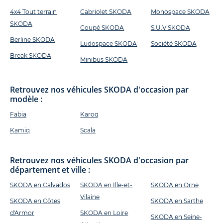
4x4 Tout terrain
Cabriolet SKODA
Monospace SKODA
SKODA
Coupé SKODA
S.U.V SKODA
Berline SKODA
Ludospace SKODA
Société SKODA
Break SKODA
Minibus SKODA
Retrouvez nos véhicules SKODA d'occasion par
modèle :
Fabia
Karoq
Kamiq
Scala
Retrouvez nos véhicules SKODA d'occasion par
département et ville :
SKODA en Calvados
SKODA en Ille-et-
SKODA en Orne
Vilaine
SKODA en Côtes
SKODA en Sarthe
d'Armor
SKODA en Loire
SKODA en Seine-