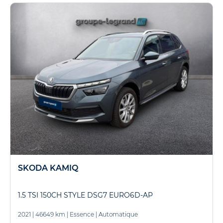
SKODA KAMIQ
1.5 TSI 150CH STYLE DSG7 EURO6D-AP
2021
|
46649 km
|
Essence
|
Automatique