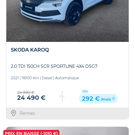
SKODA KAROQ
2.0 TDI 150CH SCR SPORTLINE 4X4 DSG7
2021
|
116100 km
|
Diesel
|
Automatique
dès
24 990 €
24 490 €
OU
292 €
/mois
Rennes
PRIX EN BAISSE (-1010 €)