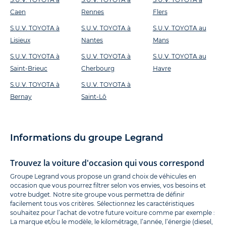
Caen
Rennes
Flers
S.U.V. TOYOTA à
S.U.V. TOYOTA à
S.U.V. TOYOTA au
Lisieux
Nantes
Mans
S.U.V. TOYOTA à
S.U.V. TOYOTA à
S.U.V. TOYOTA au
Saint-Brieuc
Cherbourg
Havre
S.U.V. TOYOTA à
S.U.V. TOYOTA à
Bernay
Saint-Lô
Informations du groupe Legrand
Trouvez la voiture d'occasion qui vous correspond
Groupe Legrand vous propose un grand choix de véhicules en
occasion que vous pourrez filtrer selon vos envies, vos besoins et
votre budget. Notre site groupe vous permettra de définir
facilement tous vos critères. Sélectionnez les caractéristiques
souhaitez pour l’achat de votre future voiture comme par exemple :
La marque et/ou le modèle, le kilométrage, l’année, l’énergie (diesel,