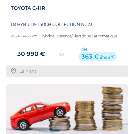
TOYOTA C-HR
1.8 HYBRIDE 140CH COLLECTION NG23
2024
|
7456 km
|
Hybride : Essence/Electrique
|
Automatique
dès
30 990 €
OU
363 €
/mois
Le Mans