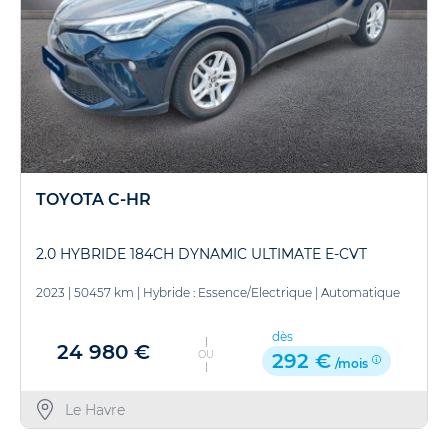
TOYOTA C-HR
2.0 HYBRIDE 184CH DYNAMIC ULTIMATE E-CVT
2023
|
50457 km
|
Hybride : Essence/Electrique
|
Automatique
dès
24 980 €
OU
292 €
/mois
Le Havre