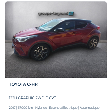
TOYOTA C-HR
122H GRAPHIC 2WD E-CVT
2017
|
67000 km
|
Hybride : Essence/Electrique
|
Automatique