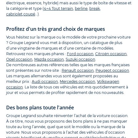
électrique, essence, hybride) mais aussi le type de boîte de vitesse et
la catégorie et type (
4×4 Tout terrain
,
berline
,
break
,
cabriolet
,
coupé
…).
Profitez d'un très grand choix de marques
Vous hésitez sur la marque ou le modèle de votre prochaine voiture
? Groupe Legrand vous met à disposition, un catalogue de plus
d’une vingtaine de marques et d’une centaine de modèles.
Retrouvez nos marques phares :
Ford occasion
,
Citroën occasion
,
Opel occasion
,
Mazda occasion
,
Suzuki occasion
.
De nombreuses autres références telles que les marques françaises
sont présentes sur notre site :
Renault occasion
,
Peugeot occasion
.
Les marques allemandes vous sont également proposées au
meilleur prix :
Audi occasion
,
Mercedes occasion
,
Volkswagen
occasion
. La liste de tous ces véhicules est mis quotidiennement à
jour et vous permets de profiter rapidement de nos nouveautés.
Des bons plans toute l'année
Groupe Legrand souhaite réinventer l’achat de la voiture occasion.
À ce titre, nous vous proposons des bons plans à ne pas manquer
toute au long l’année, quel que soit le modèle ou la marque de la
voiture. Nous vous proposons à l’achat des véhicules d’occasion
récents bénéficiant du meilleur rapport qualité/prix/esthétique du