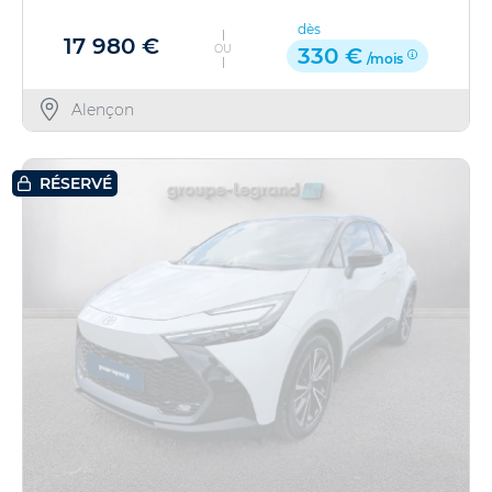
dès
17 980 €
OU
330 €
/mois
Alençon
RÉSERVÉ