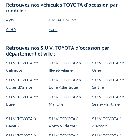
Retrouvez nos véhicules TOYOTA d'occasion par
modèle :
Aygo
PROACE Verso
C-HR
Yaris
Retrouvez nos S.U.V. TOYOTA d'occasion par
département et ville :
S.U.V. TOYOTA en
S.U.V. TOYOTA en
S.U.V. TOYOTA en
Calvados
Ille-et-Vilaine
Orne
S.U.V. TOYOTA en
S.U.V. TOYOTA en
S.U.V. TOYOTA en
Côtes d'Armor
Loire Atlantique
Sarthe
S.U.V. TOYOTA en
S.U.V. TOYOTA en
S.U.V. TOYOTA en
Eure
Manche
Seine-Maritime
S.U.V. TOYOTA à
S.U.V. TOYOTA à
S.U.V. TOYOTA à
Bayeux
Pont-Audemer
Alençon
S.U.V. TOYOTA à
S.U.V. TOYOTA à
S.U.V. TOYOTA à