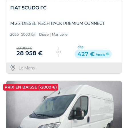
FIAT SCUDO FG
M 2.2 DIESEL 145CH PACK PREMIUM CONNECT
2026
|
5000 km
|
Diesel
|
Manuelle
dès
29 988 €
28 958 €
OU
427 €
/mois
Le Mans
PRIX EN BAISSE (-2000 €)