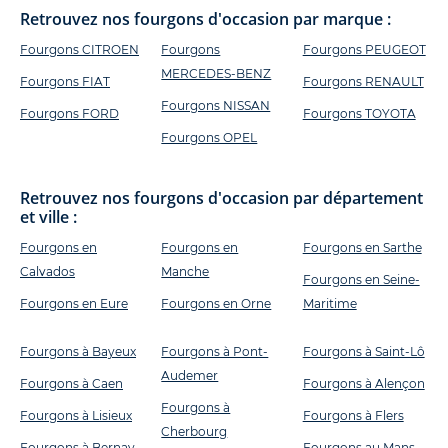
Retrouvez nos fourgons d'occasion par marque :
Fourgons CITROEN
Fourgons
Fourgons PEUGEOT
MERCEDES-BENZ
Fourgons FIAT
Fourgons RENAULT
Fourgons NISSAN
Fourgons FORD
Fourgons TOYOTA
Fourgons OPEL
Retrouvez nos fourgons d'occasion par département
et ville :
Fourgons en
Fourgons en
Fourgons en Sarthe
Calvados
Manche
Fourgons en Seine-
Fourgons en Eure
Fourgons en Orne
Maritime
Fourgons à Bayeux
Fourgons à Pont-
Fourgons à Saint-Lô
Audemer
Fourgons à Caen
Fourgons à Alençon
Fourgons à
Fourgons à Lisieux
Fourgons à Flers
Cherbourg
Fourgons à Bernay
Fourgons au Mans