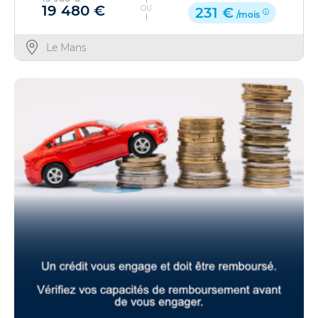
19 480 €
OU
231 €
/mois
Le Mans