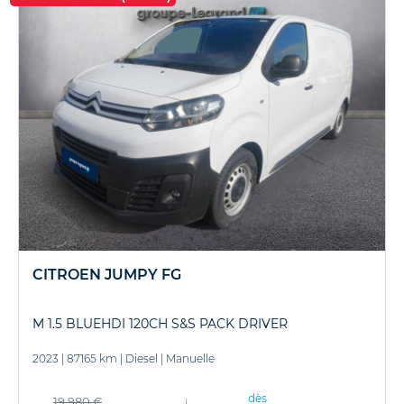
CITROEN JUMPY FG
M 1.5 BLUEHDI 120CH S&S PACK DRIVER
2023
|
87165 km
|
Diesel
|
Manuelle
dès
19 980 €