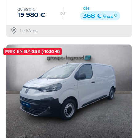
dès
20 980 €
19 980 €
OU
368 €
/mois
Le Mans
PRIX EN BAISSE (-1030 €)