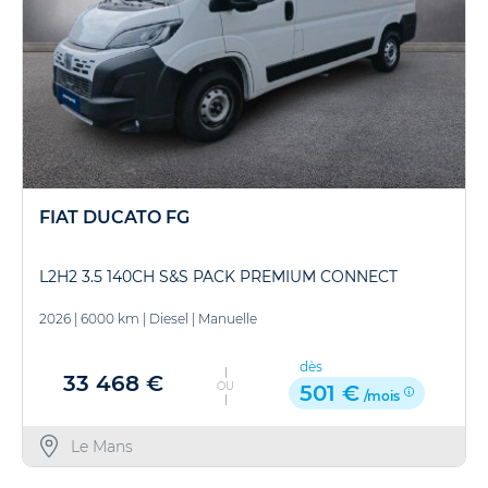
FIAT DUCATO FG
L2H2 3.5 140CH S&S PACK PREMIUM CONNECT
2026
|
6000 km
|
Diesel
|
Manuelle
dès
33 468 €
OU
501 €
/mois
Le Mans