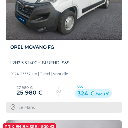
OPEL MOVANO FG
L2H2 3.3 140CH BLUEHDI S&S
2024
|
13337 km
|
Diesel
|
Manuelle
dès
27 980 €
25 980 €
OU
324 €
/mois
Le Mans
PRIX EN BAISSE (-500 €)