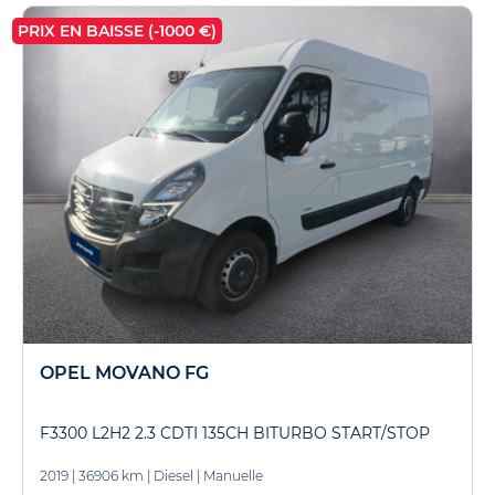
PRIX EN BAISSE (-1000 €)
OPEL MOVANO FG
F3300 L2H2 2.3 CDTI 135CH BITURBO START/STOP
2019
|
36906 km
|
Diesel
|
Manuelle