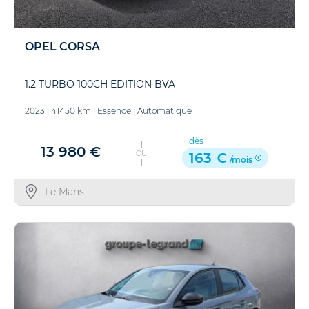
OPEL CORSA
1.2 TURBO 100CH EDITION BVA
2023
|
41450 km
|
Essence
|
Automatique
dès
13 980 €
OU
163 €
/mois
Le Mans