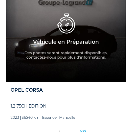
OPEL CORSA
1.2 75CH EDITION
2023
|
36540 km
|
Essence
|
Manuelle
dès