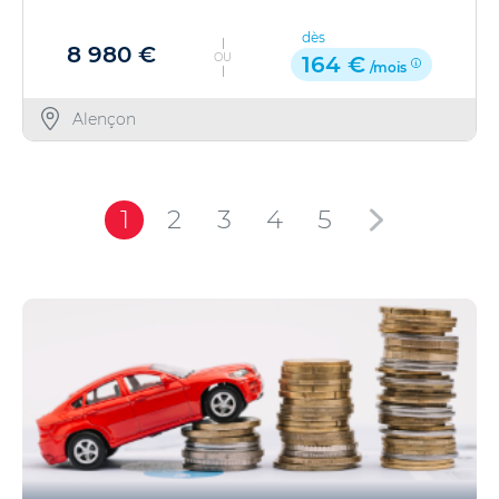
dès
8 980 €
OU
164 €
/mois
Alençon
1
2
3
4
5