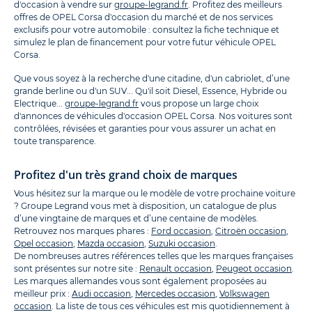
d'occasion à vendre sur
groupe-legrand.fr
. Profitez des meilleurs
offres de OPEL Corsa d'occasion du marché et de nos services
exclusifs pour votre automobile : consultez la fiche technique et
simulez le plan de financement pour votre futur véhicule OPEL
Corsa.
Que vous soyez à la recherche d'une citadine, d'un cabriolet, d’une
grande berline ou d'un SUV... Qu'il soit Diesel, Essence, Hybride ou
Electrique...
groupe-legrand.fr
vous propose un large choix
d'annonces de véhicules d'occasion OPEL Corsa. Nos voitures sont
contrôlées, révisées et garanties pour vous assurer un achat en
toute transparence.
Profitez d'un très grand choix de marques
Vous hésitez sur la marque ou le modèle de votre prochaine voiture
? Groupe Legrand vous met à disposition, un catalogue de plus
d’une vingtaine de marques et d’une centaine de modèles.
Retrouvez nos marques phares :
Ford occasion
,
Citroën occasion
,
Opel occasion
,
Mazda occasion
,
Suzuki occasion
.
De nombreuses autres références telles que les marques françaises
sont présentes sur notre site :
Renault occasion
,
Peugeot occasion
.
Les marques allemandes vous sont également proposées au
meilleur prix :
Audi occasion
,
Mercedes occasion
,
Volkswagen
occasion
. La liste de tous ces véhicules est mis quotidiennement à