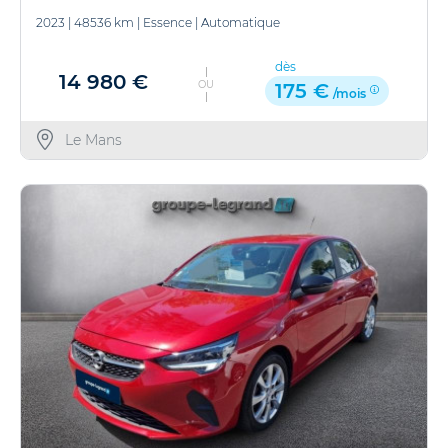
2023
|
48536 km
|
Essence
|
Automatique
dès
14 980 €
OU
175 €
/mois
Le Mans