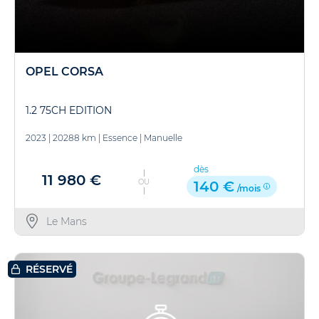
OPEL CORSA
1.2 75CH EDITION
2023
|
20288 km
|
Essence
|
Manuelle
dès
11 980 €
OU
140 €
/mois
Le Mans
RÉSERVÉ