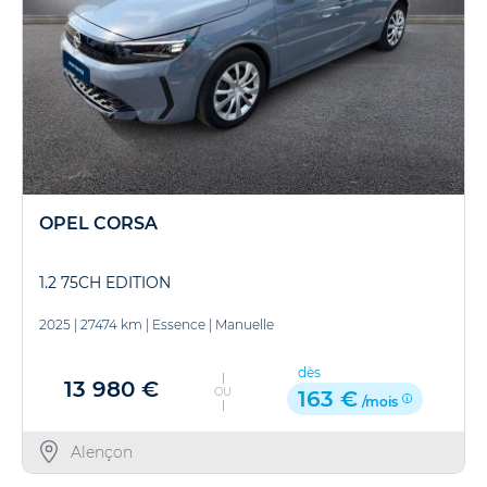
OPEL CORSA
1.2 75CH EDITION
2025
|
27474 km
|
Essence
|
Manuelle
dès
13 980 €
OU
163 €
/mois
Alençon