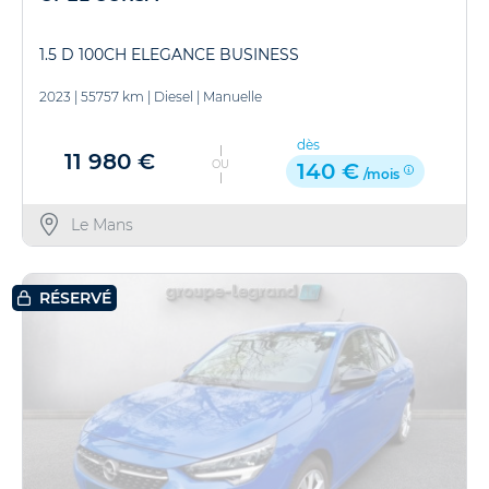
1.5 D 100CH ELEGANCE BUSINESS
2023
|
55757 km
|
Diesel
|
Manuelle
dès
11 980 €
OU
140 €
/mois
Le Mans
RÉSERVÉ