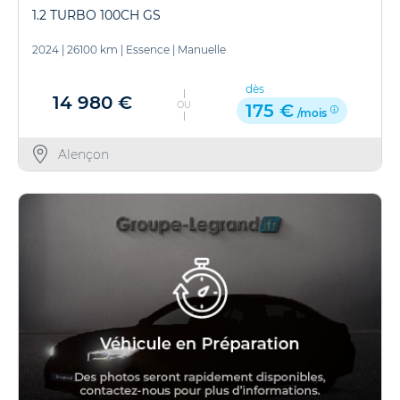
1.2 TURBO 100CH GS
2024
|
26100 km
|
Essence
|
Manuelle
dès
14 980 €
OU
175 €
/mois
Alençon