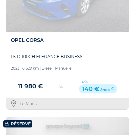
OPEL CORSA
1.5 D 100CH ELEGANCE BUSINESS
2023
|
61629 km
|
Diesel
|
Manuelle
dès
11 980 €
OU
140 €
/mois
Le Mans
RÉSERVÉ