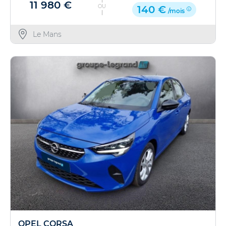
11 980 €
OU
140 €
/mois
Le Mans
OPEL CORSA