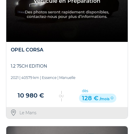
OPEL CORSA
1.2 75CH EDITION
2021
|
40579 km
|
Essence
|
Manuelle
dès
10 980 €
OU
128 €
/mois
Le Mans