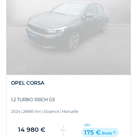
OPEL CORSA
1.2 TURBO 100CH GS
2024
|
28685 km
|
Essence
|
Manuelle
dès
14 980 €
OU
175 €
/mois