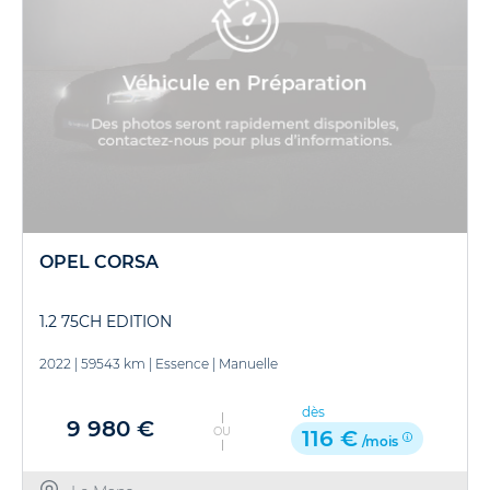
OPEL CORSA
1.2 75CH EDITION
2022
|
59543 km
|
Essence
|
Manuelle
dès
9 980 €
OU
116 €
/mois