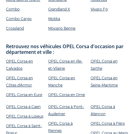
Combo
Grandland X
Vivaro Fg
Combo Cargo
Mokka
Crossland
Movano Benne
Retrouvez nos véhicules OPEL Corsa d'occasion par
département et ville :
OPEL Corsa en
OPEL Corsa en Ille-
OPEL Corsa en
Calvados
et-Vilaine
Sarthe
OPEL Corsa en
OPEL Corsa en
OPEL Corsa en
Côtes d'Armor
Manche
Seine-Maritime
OPEL Corsa en Eure
OPEL Corsa en Orne
OPEL Corsa à Caen
OPEL Corsa à Pont-
OPEL Corsa à
Audemer
Alençon
OPEL Corsa à Lisieux
OPEL Corsa à
OPEL Corsa à Flers
OPEL Corsa à Saint-
Rennes
Brieuc
OPEL Corsa au Mans