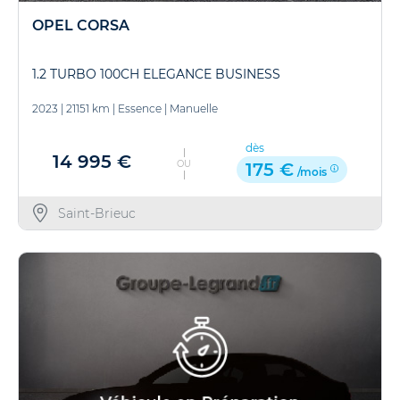
OPEL CORSA
1.2 TURBO 100CH ELEGANCE BUSINESS
2023
|
21151 km
|
Essence
|
Manuelle
dès
14 995 €
OU
175 €
/mois
Saint-Brieuc