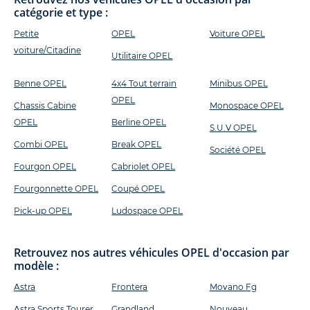
catégorie et type :
Petite
OPEL
Voiture OPEL
voiture/Citadine
Utilitaire OPEL
Benne OPEL
4x4 Tout terrain
Minibus OPEL
OPEL
Chassis Cabine
Monospace OPEL
OPEL
Berline OPEL
S.U.V OPEL
Combi OPEL
Break OPEL
Société OPEL
Fourgon OPEL
Cabriolet OPEL
Fourgonnette OPEL
Coupé OPEL
Pick-up OPEL
Ludospace OPEL
Retrouvez nos autres véhicules OPEL d'occasion par
modèle :
Astra
Frontera
Movano Fg
Astra Sports Tourer
Grandland
Nouveau