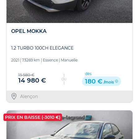
OPEL MOKKA
1.2 TURBO 100CH ELEGANCE
2021
|
73269 km
|
Essence
|
Manuelle
dès
15 580 €
14 980 €
OU
180 €
/mois
Alençon
PRIX EN BAISSE (-3010 €)