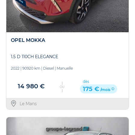
OPEL MOKKA
1.5 D 110CH ELEGANCE
2022
|
90920 km
|
Diesel
|
Manuelle
dès
14 980 €
OU
175 €
/mois
Le Mans