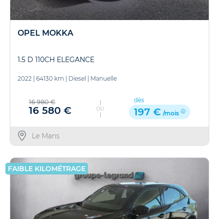
OPEL MOKKA
1.5 D 110CH ELEGANCE
2022
|
64130 km
|
Diesel
|
Manuelle
dès
16 980 €
16 580 €
OU
197 €
/mois
Le Mans
FAIBLE KILOMÉTRAGE