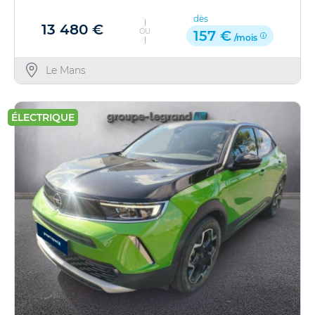
dès
13 480 €
OU
157 €
/mois
Le Mans
ÉLECTRIQUE