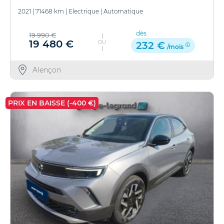
2021
|
71468 km
|
Electrique
|
Automatique
dès
19 990 €
19 480 €
OU
232 €
/mois
Alençon
PRIX EN BAISSE (-400 €)