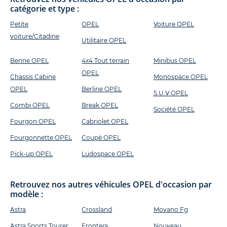
catégorie et type :
Petite
OPEL
Voiture OPEL
voiture/Citadine
Utilitaire OPEL
Benne OPEL
4x4 Tout terrain
Minibus OPEL
OPEL
Chassis Cabine
Monospace OPEL
OPEL
Berline OPEL
S.U.V OPEL
Combi OPEL
Break OPEL
Société OPEL
Fourgon OPEL
Cabriolet OPEL
Fourgonnette OPEL
Coupé OPEL
Pick-up OPEL
Ludospace OPEL
Retrouvez nos autres véhicules OPEL d'occasion par
modèle :
Astra
Crossland
Movano Fg
Astra Sports Tourer
Frontera
Nouveau