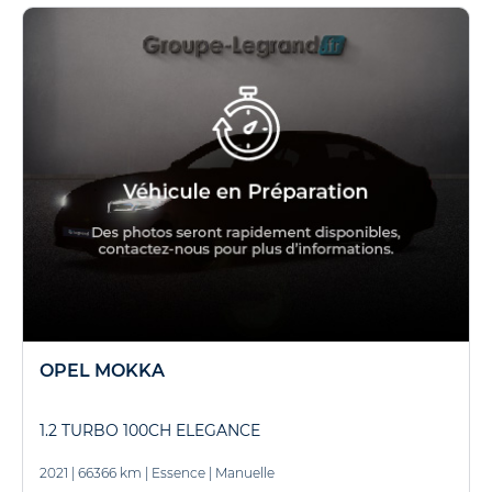
OPEL MOKKA
1.2 TURBO 100CH ELEGANCE
2021
|
66366 km
|
Essence
|
Manuelle