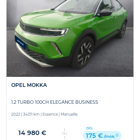
OPEL MOKKA
1.2 TURBO 100CH ELEGANCE BUSINESS
2022
|
34311 km
|
Essence
|
Manuelle
dès
14 980 €
OU
175 €
/mois