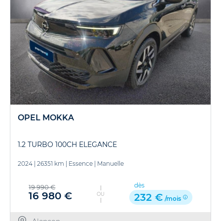
OPEL MOKKA
1.2 TURBO 100CH ELEGANCE
2024
|
26351 km
|
Essence
|
Manuelle
dès
19 990 €
16 980 €
OU
232 €
/mois