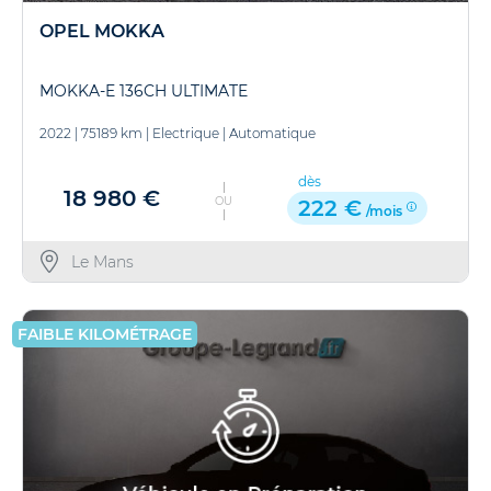
OPEL MOKKA
MOKKA-E 136CH ULTIMATE
2022
|
75189 km
|
Electrique
|
Automatique
dès
18 980 €
OU
222 €
/mois
Le Mans
FAIBLE KILOMÉTRAGE