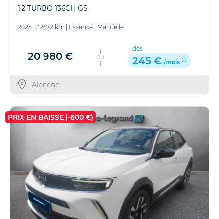
1.2 TURBO 136CH GS
2025
|
32672 km
|
Essence
|
Manuelle
dès
20 980 €
OU
245 €
/mois
Alençon
PRIX EN BAISSE (-600 €)