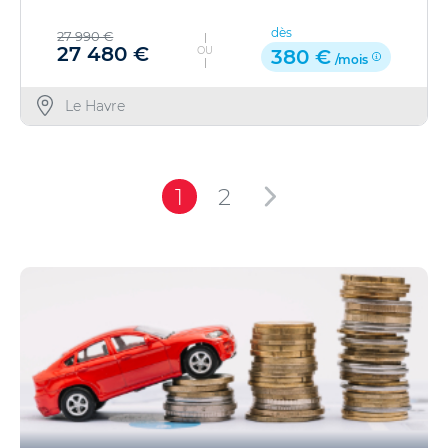
dès
27 990 €
27 480 €
OU
380 €
/mois
Le Havre
1
2