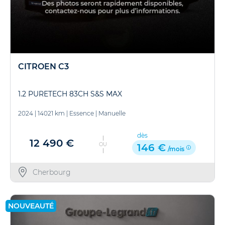
CITROEN C3
1.2 PURETECH 83CH S&S MAX
2024
|
14021 km
|
Essence
|
Manuelle
dès
12 490 €
OU
146 €
/mois
Cherbourg
NOUVEAUTÉ