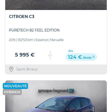
CITROEN C3
PURETECH 82 FEEL EDITION
2015
|
132723 km
|
Essence
|
Manuelle
dès
5 995 €
OU
124 €
/mois
Saint-Brieuc
NOUVEAUTÉ
HYBRIDE