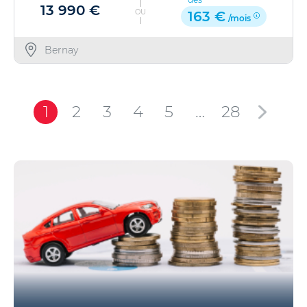
13 990 €
OU
163 €
/mois
Bernay
1
2
3
4
5
…
28