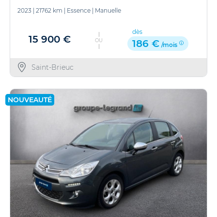
2023
|
21762 km
|
Essence
|
Manuelle
dès
15 900 €
OU
186 €
/mois
Saint-Brieuc
NOUVEAUTÉ