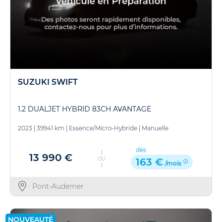
SUZUKI SWIFT
1.2 DUALJET HYBRID 83CH AVANTAGE
2023
|
39941 km
|
Essence/Micro-Hybride
|
Manuelle
dès
13 990 €
OU
163 €
/mois
Pont-Audemer
NOUVEAUTÉ