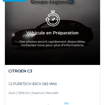
CITROEN C3
1.2 PURETECH 83CH S&S MAX
2024
|
12816 km
|
Essence
|
Manuelle
dès