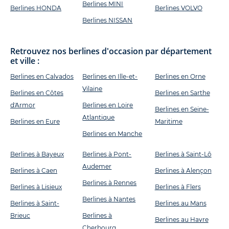
Berlines MINI
Berlines HONDA
Berlines VOLVO
Berlines NISSAN
Retrouvez nos berlines d'occasion par département
et ville :
Berlines en Calvados
Berlines en Ille-et-
Berlines en Orne
Vilaine
Berlines en Côtes
Berlines en Sarthe
d'Armor
Berlines en Loire
Berlines en Seine-
Atlantique
Berlines en Eure
Maritime
Berlines en Manche
Berlines à Bayeux
Berlines à Pont-
Berlines à Saint-Lô
Audemer
Berlines à Caen
Berlines à Alençon
Berlines à Rennes
Berlines à Lisieux
Berlines à Flers
Berlines à Nantes
Berlines à Saint-
Berlines au Mans
Brieuc
Berlines à
Berlines au Havre
Cherbourg