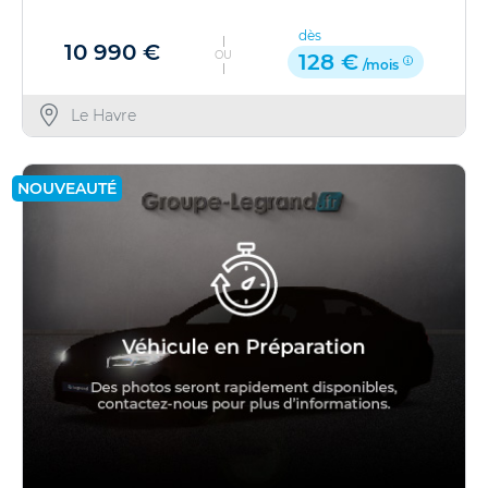
dès
10 990 €
OU
128 €
/mois
Le Havre
NOUVEAUTÉ