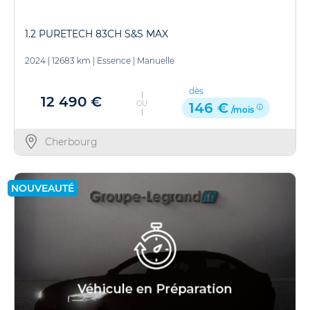
1.2 PURETECH 83CH S&S MAX
2024
|
12683 km
|
Essence
|
Manuelle
dès
12 490 €
OU
146 €
/mois
Cherbourg
NOUVEAUTÉ