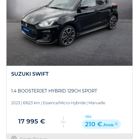
SUZUKI SWIFT
1.4 BOOSTERJET HYBRID 129CH SPORT
2023
|
61623 km
|
Essence/Micro-Hybride
|
Manuelle
dès
17 995 €
OU
210 €
/mois