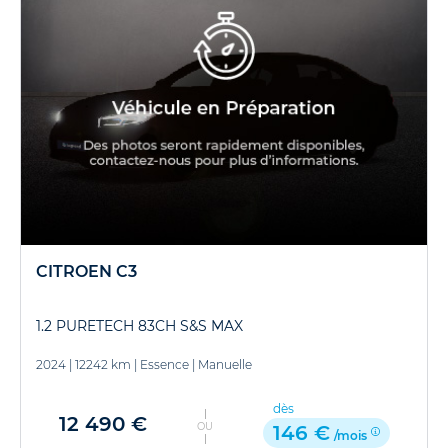
CITROEN C3
1.2 PURETECH 83CH S&S MAX
2024
|
12242 km
|
Essence
|
Manuelle
dès
12 490 €
OU
146 €
/mois