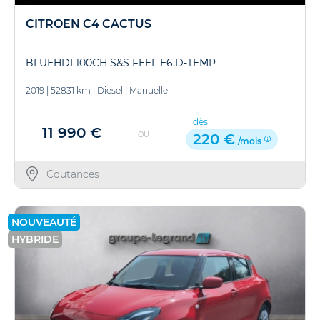
CITROEN C4 CACTUS
BLUEHDI 100CH S&S FEEL E6.D-TEMP
2019
|
52831 km
|
Diesel
|
Manuelle
dès
11 990 €
OU
220 €
/mois
Coutances
NOUVEAUTÉ
HYBRIDE