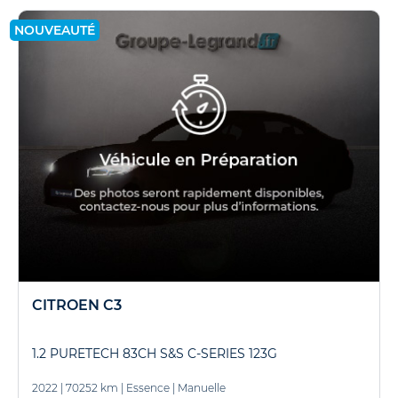
NOUVEAUTÉ
CITROEN C3
1.2 PURETECH 83CH S&S C-SERIES 123G
2022
|
70252 km
|
Essence
|
Manuelle