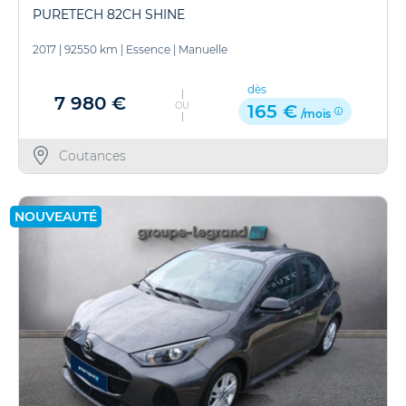
PURETECH 82CH SHINE
2017
|
92550 km
|
Essence
|
Manuelle
dès
7 980 €
OU
165 €
/mois
Coutances
NOUVEAUTÉ