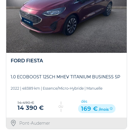
FORD FIESTA
1.0 ECOBOOST 125CH MHEV TITANIUM BUSINESS 5P
2022
|
48389 km
|
Essence/Micro-Hybride
|
Manuelle
dès
14 490 €
14 390 €
OU
169 €
/mois
Pont-Audemer