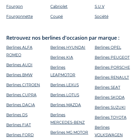
Fourgon
Cabriolet
S.U.V
Fourgonnette
Coupé
Société
Retrouvez nos berlines d'occasion par marque :
Berlines ALFA
Berlines HYUNDAI
Berlines OPEL
ROMEO
Berlines KIA
Berlines PEUGEOT
Berlines AUDI
Berlines
Berlines PORSCHE
Berlines BMW
LEAPMOTOR
Berlines RENAULT
Berlines CITROEN
Berlines LEXUS
Berlines SEAT
Berlines CUPRA
Berlines LOTUS
Berlines SKODA
Berlines DACIA
Berlines MAZDA
Berlines SUZUKI
Berlines DS
Berlines
Berlines TOYOTA
MERCEDES-BENZ
Berlines FIAT
Berlines
Berlines MG MOTOR
Berlines FORD
VOLKSWAGEN