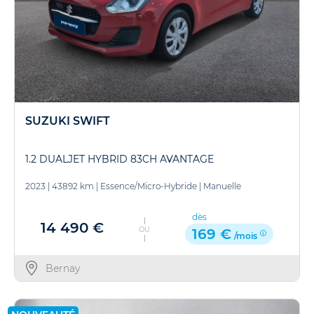
SUZUKI SWIFT
1.2 DUALJET HYBRID 83CH AVANTAGE
2023
|
43892 km
|
Essence/Micro-Hybride
|
Manuelle
dès
14 490 €
OU
169 €
/mois
Bernay