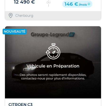
12 490 €
OU
146 €
/mois
Cherbourg
NOUVEAUTÉ
CITROEN C3