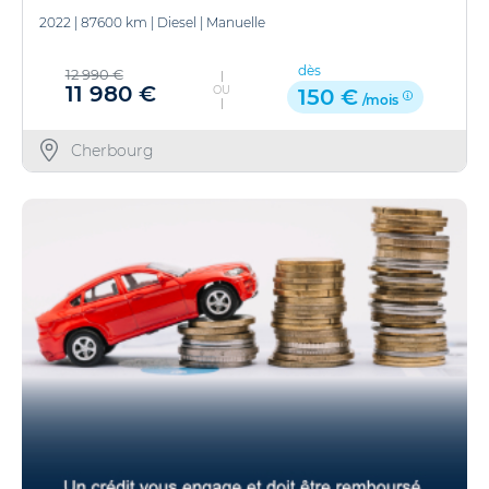
2022
|
87600 km
|
Diesel
|
Manuelle
dès
12 990 €
11 980 €
OU
150 €
/mois
Cherbourg