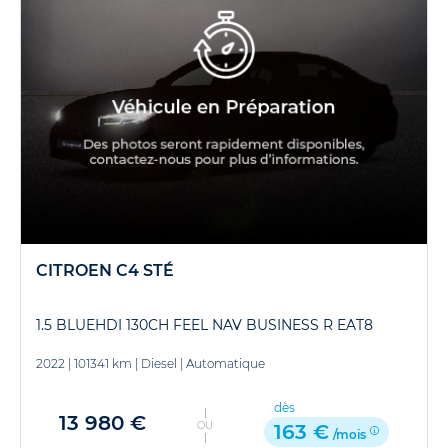
CITROEN C4 STÉ
1.5 BLUEHDI 130CH FEEL NAV BUSINESS R EAT8
2022
|
101341 km
|
Diesel
|
Automatique
dès
13 980 €
OU
163 €
/mois