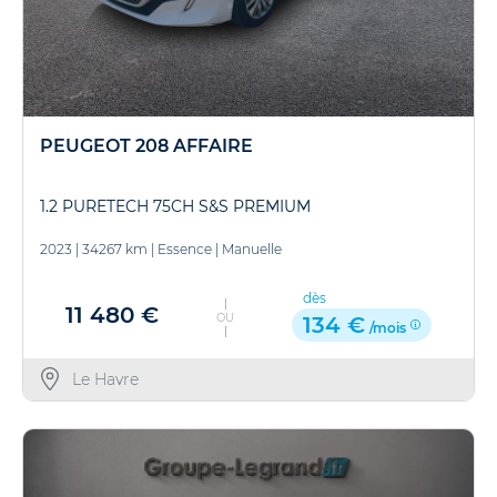
PEUGEOT 208 AFFAIRE
1.2 PURETECH 75CH S&S PREMIUM
2023
|
34267 km
|
Essence
|
Manuelle
dès
11 480 €
OU
134 €
/mois
Le Havre