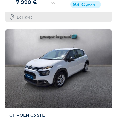
7 990 €
OU
93 €
/mois
Le Havre
CITROEN C3 STE