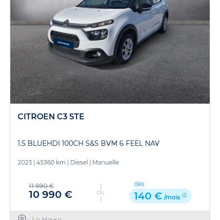
CITROEN C3 STE
1.5 BLUEHDI 100CH S&S BVM 6 FEEL NAV
2023
|
45360 km
|
Diesel
|
Manuelle
dès
11 990 €
10 990 €
OU
140 €
/mois
Le Havre