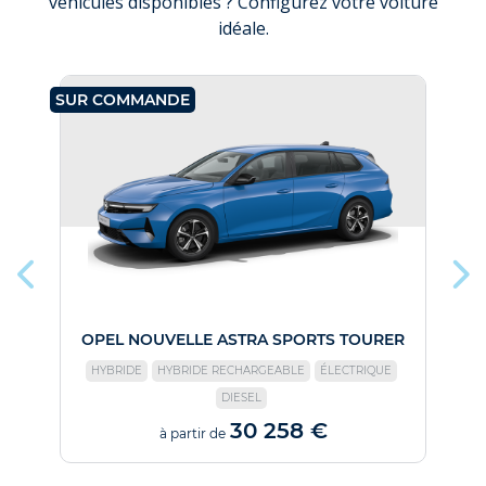
véhicules disponibles ? Configurez votre voiture
idéale.
SUR COMMANDE
SU
OPEL NOUVELLE ASTRA SPORTS TOURER
HYBRIDE
HYBRIDE RECHARGEABLE
ÉLECTRIQUE
DIESEL
30 258 €
à partir de