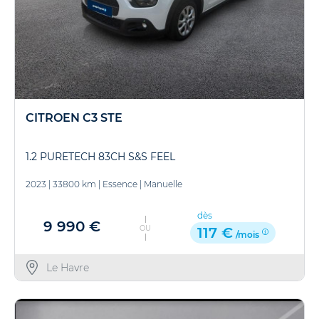
CITROEN C3 STE
1.2 PURETECH 83CH S&S FEEL
2023
|
33800 km
|
Essence
|
Manuelle
dès
9 990 €
OU
117 €
/mois
Le Havre