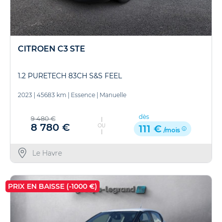
CITROEN C3 STE
1.2 PURETECH 83CH S&S FEEL
2023
|
45683 km
|
Essence
|
Manuelle
dès
9 480 €
8 780 €
OU
111 €
/mois
Le Havre
PRIX EN BAISSE (-1000 €)