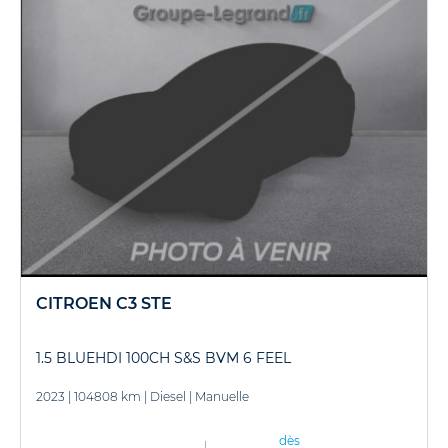
CITROEN C3 STE
1.5 BLUEHDI 100CH S&S BVM 6 FEEL
2023
|
104808 km
|
Diesel
|
Manuelle
dès