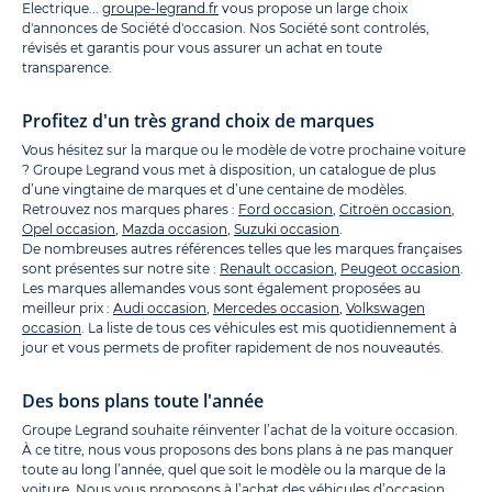
Electrique...
groupe-legrand.fr
vous propose un large choix
d'annonces de Société d'occasion. Nos Société sont controlés,
révisés et garantis pour vous assurer un achat en toute
transparence.
Profitez d'un très grand choix de marques
Vous hésitez sur la marque ou le modèle de votre prochaine voiture
? Groupe Legrand vous met à disposition, un catalogue de plus
d’une vingtaine de marques et d’une centaine de modèles.
Retrouvez nos marques phares :
Ford occasion
,
Citroën occasion
,
Opel occasion
,
Mazda occasion
,
Suzuki occasion
.
De nombreuses autres références telles que les marques françaises
sont présentes sur notre site :
Renault occasion
,
Peugeot occasion
.
Les marques allemandes vous sont également proposées au
meilleur prix :
Audi occasion
,
Mercedes occasion
,
Volkswagen
occasion
. La liste de tous ces véhicules est mis quotidiennement à
jour et vous permets de profiter rapidement de nos nouveautés.
Des bons plans toute l'année
Groupe Legrand souhaite réinventer l’achat de la voiture occasion.
À ce titre, nous vous proposons des bons plans à ne pas manquer
toute au long l’année, quel que soit le modèle ou la marque de la
voiture. Nous vous proposons à l’achat des véhicules d’occasion