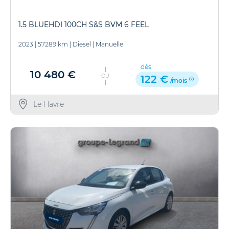
1.5 BLUEHDI 100CH S&S BVM 6 FEEL
2023
|
57289 km
|
Diesel
|
Manuelle
dès
10 480 €
OU
122 €
/mois
Le Havre