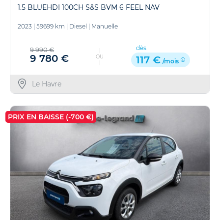
1.5 BLUEHDI 100CH S&S BVM 6 FEEL NAV
2023
|
59699 km
|
Diesel
|
Manuelle
dès
9 990 €
9 780 €
OU
117 €
/mois
Le Havre
PRIX EN BAISSE (-700 €)