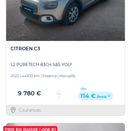
CITROEN C3
1.2 PURETECH 83CH S&S YOU!
2022
|
44500 km
|
Essence
|
Manuelle
dès
9 780 €
OU
114 €
/mois
Coutances
PRIX EN BAISSE (-606 €)