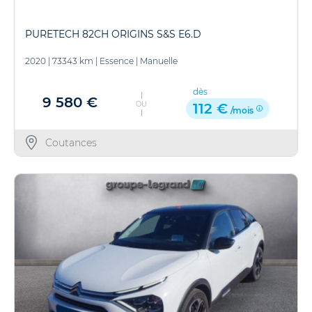
PURETECH 82CH ORIGINS S&S E6.D
2020
|
73343 km
|
Essence
|
Manuelle
dès
9 580 €
OU
112 €
/mois
Coutances