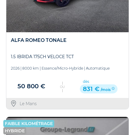
ALFA ROMEO TONALE
1.5 IBRIDA 175CH VELOCE TCT
2026
|
8000 km
|
Essence/Micro-Hybride
|
Automatique
dès
50 800 €
OU
831 €
/mois
Le Mans
FAIBLE KILOMÉTRAGE
HYBRIDE