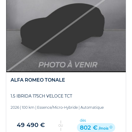
ALFA ROMEO TONALE
1.5 IBRIDA 175CH VELOCE TCT
2026
|
100 km
|
Essence/Micro-Hybride
|
Automatique
dès
49 490 €
OU
802 €
/mois