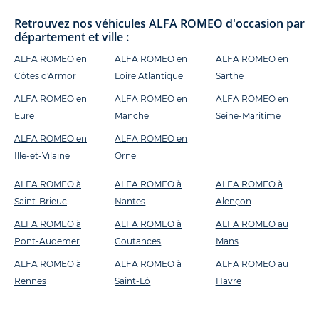
Retrouvez nos véhicules ALFA ROMEO d'occasion par
département et ville :
ALFA ROMEO en
ALFA ROMEO en
ALFA ROMEO en
Côtes d'Armor
Loire Atlantique
Sarthe
ALFA ROMEO en
ALFA ROMEO en
ALFA ROMEO en
Eure
Manche
Seine-Maritime
ALFA ROMEO en
ALFA ROMEO en
Ille-et-Vilaine
Orne
ALFA ROMEO à
ALFA ROMEO à
ALFA ROMEO à
Saint-Brieuc
Nantes
Alençon
ALFA ROMEO à
ALFA ROMEO à
ALFA ROMEO au
Pont-Audemer
Coutances
Mans
ALFA ROMEO à
ALFA ROMEO à
ALFA ROMEO au
Rennes
Saint-Lô
Havre