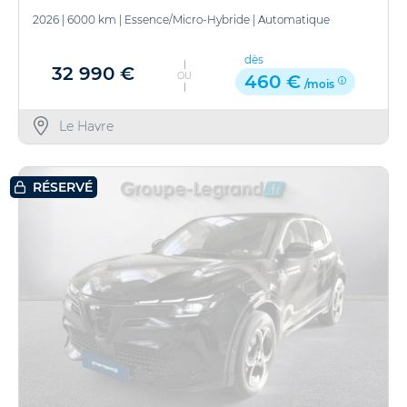
2026
|
6000 km
|
Essence/Micro-Hybride
|
Automatique
dès
32 990 €
OU
460 €
/mois
Le Havre
RÉSERVÉ