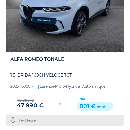
ALFA ROMEO TONALE
1.5 IBRIDA 160CH VELOCE TCT
2025
|
6000 km
|
Essence/Micro-Hybride
|
Automatique
dès
49 990 €
47 990 €
OU
801 €
/mois
Le Havre