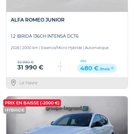
ALFA ROMEO JUNIOR
1.2 IBRIDA 136CH INTENSA DCT6
2026
|
2000 km
|
Essence/Micro-Hybride
|
Automatique
dès
32 990 €
31 990 €
OU
480 €
/mois
Le Havre
PRIX EN BAISSE (-2000 €)
HYBRIDE