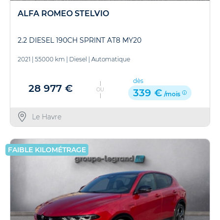
ALFA ROMEO STELVIO
2.2 DIESEL 190CH SPRINT AT8 MY20
2021
|
55000 km
|
Diesel
|
Automatique
dès
28 977 €
OU
339 €
/mois
Le Havre
FAIBLE KILOMÉTRAGE