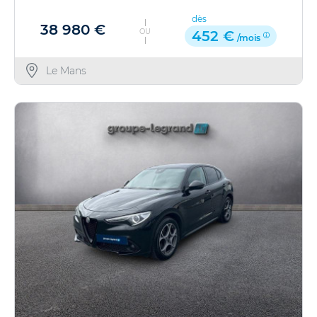
dès
38 980 €
OU
452 €
/mois
Le Mans