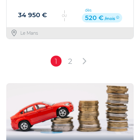
dès
34 950 €
OU
520 €
/mois
Le Mans
1
2