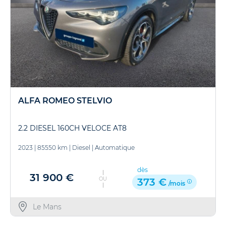
ALFA ROMEO STELVIO
2.2 DIESEL 160CH VELOCE AT8
2023
|
85550 km
|
Diesel
|
Automatique
dès
31 900 €
OU
373 €
/mois
Le Mans