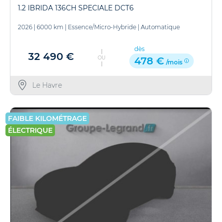
1.2 IBRIDA 136CH SPECIALE DCT6
2026
|
6000 km
|
Essence/Micro-Hybride
|
Automatique
dès
32 490 €
OU
478 €
/mois
Le Havre
FAIBLE KILOMÉTRAGE
ÉLECTRIQUE