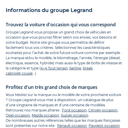
Informations du groupe Legrand
Trouvez la voiture d'occasion qui vous correspond
Groupe Legrand vous propose un grand choix de véhicules en
occasion que vous pourrez filtrer selon vos envies, vos besoins et
votre budget. Notre site groupe vous permettra de définir
facilement tous vos critères. Sélectionnez les caractéristiques
souhaitez pour l’achat de votre future voiture comme par exemple :
La marque et/ou le modèle, le kilométrage, l’année, l’énergie (diesel,
électrique, essence, hybride) mais aussi le type de boîte de vitesse et
la catégorie et type (
4×4 Tout terrain
,
berline
,
break
,
cabriolet
,
coupé
…).
Profitez d'un très grand choix de marques
Vous hésitez sur la marque ou le modèle de votre prochaine voiture
? Groupe Legrand vous met à disposition, un catalogue de plus
d’une vingtaine de marques et d’une centaine de modèles.
Retrouvez nos marques phares :
Ford occasion
,
Citroën occasion
,
Opel occasion
,
Mazda occasion
,
Suzuki occasion
.
De nombreuses autres références telles que les marques françaises
sont présentes sur notre site :
Renault occasion
,
Peugeot occasion
.