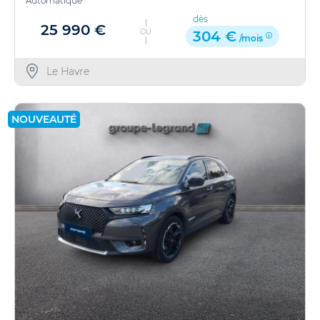
Automatique
dès
25 990 €
OU
304 €
/mois
Le Havre
NOUVEAUTÉ