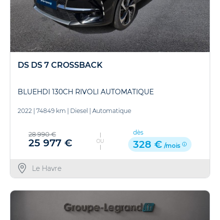
DS DS 7 CROSSBACK
BLUEHDI 130CH RIVOLI AUTOMATIQUE
2022
|
74849 km
|
Diesel
|
Automatique
dès
28 990 €
25 977 €
OU
328 €
/mois
Le Havre