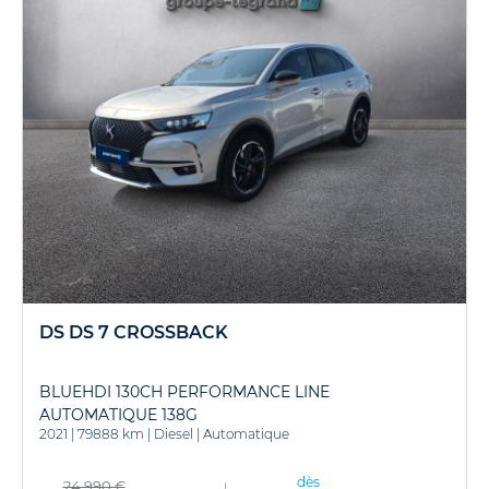
DS DS 7 CROSSBACK
BLUEHDI 130CH PERFORMANCE LINE
AUTOMATIQUE 138G
2021
|
79888 km
|
Diesel
|
Automatique
dès
24 990 €