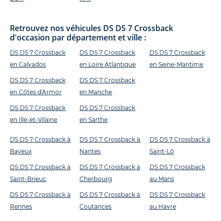
Retrouvez nos véhicules DS DS 7 Crossback
d'occasion par département et ville :
DS DS 7 Crossback
DS DS 7 Crossback
DS DS 7 Crossback
en Calvados
en Loire Atlantique
en Seine-Maritime
DS DS 7 Crossback
DS DS 7 Crossback
en Côtes d'Armor
en Manche
DS DS 7 Crossback
DS DS 7 Crossback
en Ille-et-Vilaine
en Sarthe
DS DS 7 Crossback à
DS DS 7 Crossback à
DS DS 7 Crossback à
Bayeux
Nantes
Saint-Lô
DS DS 7 Crossback à
DS DS 7 Crossback à
DS DS 7 Crossback
Saint-Brieuc
Cherbourg
au Mans
DS DS 7 Crossback à
DS DS 7 Crossback à
DS DS 7 Crossback
Rennes
Coutances
au Havre