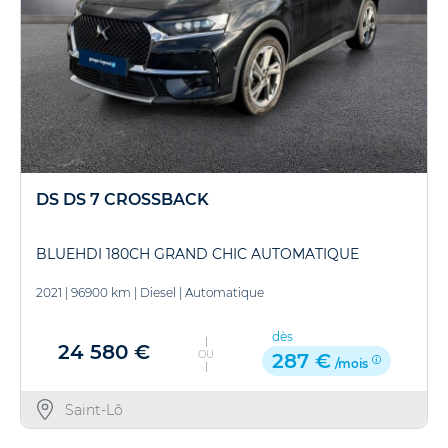
DS DS 7 CROSSBACK
BLUEHDI 180CH GRAND CHIC AUTOMATIQUE
2021
|
96900 km
|
Diesel
|
Automatique
dès
24 580 €
OU
287 €
/mois
Saint-Lô