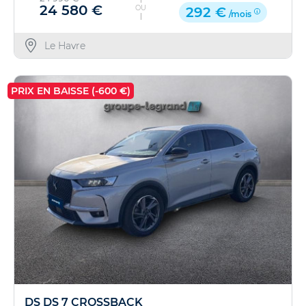
24 580 €
OU
292 €
/mois
Le Havre
PRIX EN BAISSE (-600 €)
DS DS 7 CROSSBACK