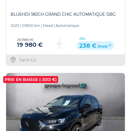
BLUEHDI 180CH GRAND CHIC AUTOMATIQUE 128G
2020
|
121800 km
|
Diesel
|
Automatique
dès
20 580 €
19 980 €
OU
238 €
/mois
Saint-Lô
PRIX EN BAISSE (-3013 €)