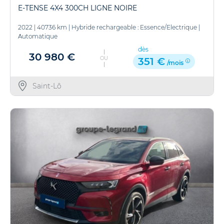
E-TENSE 4X4 300CH LIGNE NOIRE
2022
|
40736 km
|
Hybride rechargeable : Essence/Electrique
|
Automatique
dès
30 980 €
OU
351 €
/mois
Saint-Lô