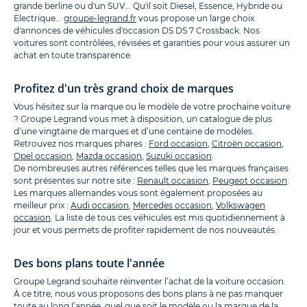
grande berline ou d'un SUV... Qu'il soit Diesel, Essence, Hybride ou
Electrique...
groupe-legrand.fr
vous propose un large choix
d'annonces de véhicules d'occasion DS DS 7 Crossback. Nos
voitures sont contrôlées, révisées et garanties pour vous assurer un
achat en toute transparence.
Profitez d'un très grand choix de marques
Vous hésitez sur la marque ou le modèle de votre prochaine voiture
? Groupe Legrand vous met à disposition, un catalogue de plus
d’une vingtaine de marques et d’une centaine de modèles.
Retrouvez nos marques phares :
Ford occasion
,
Citroën occasion
,
Opel occasion
,
Mazda occasion
,
Suzuki occasion
.
De nombreuses autres références telles que les marques françaises
sont présentes sur notre site :
Renault occasion
,
Peugeot occasion
.
Les marques allemandes vous sont également proposées au
meilleur prix :
Audi occasion
,
Mercedes occasion
,
Volkswagen
occasion
. La liste de tous ces véhicules est mis quotidiennement à
jour et vous permets de profiter rapidement de nos nouveautés.
Des bons plans toute l'année
Groupe Legrand souhaite réinventer l’achat de la voiture occasion.
À ce titre, nous vous proposons des bons plans à ne pas manquer
toute au long l’année, quel que soit le modèle ou la marque de la