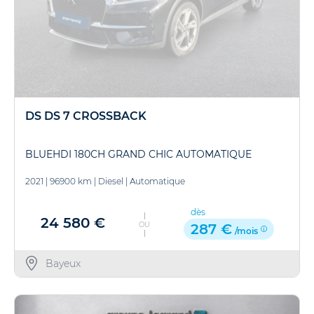
DS DS 7 CROSSBACK
BLUEHDI 180CH GRAND CHIC AUTOMATIQUE
2021
|
96900 km
|
Diesel
|
Automatique
dès
24 580 €
OU
287 €
/mois
Bayeux