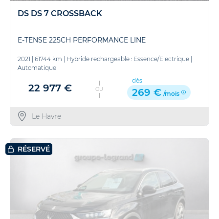
DS DS 7 CROSSBACK
E-TENSE 225CH PERFORMANCE LINE
2021
|
61744 km
|
Hybride rechargeable : Essence/Electrique
|
Automatique
dès
22 977 €
OU
269 €
/mois
Le Havre
RÉSERVÉ