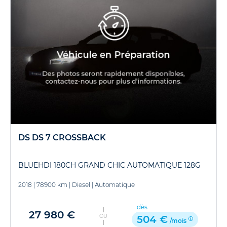
DS DS 7 CROSSBACK
BLUEHDI 180CH GRAND CHIC AUTOMATIQUE 128G
2018
|
78900 km
|
Diesel
|
Automatique
dès
27 980 €
OU
504 €
/mois