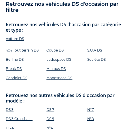
Retrouvez nos véhicules DS d'occasion par
filtre
Retrouvez nos véhicules DS d'occasion par catégorie
et type :
Voiture DS
4x4 Tout terrain DS
Coupé DS
S.U.V DS
Berline DS
Ludospace DS
Société DS
Break DS
Minibus DS
Cabriolet DS
Monospace DS
Retrouvez nos autres véhicules DS d'occasion par
modèle :
DS 3
DS 7
N°7
DS 3 Crossback
DS 9
N°8
DS 4
N°4