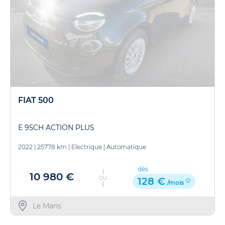
FIAT 500
E 95CH ACTION PLUS
2022
|
25778 km
|
Electrique
|
Automatique
dès
10 980 €
OU
128 €
/mois
Le Mans