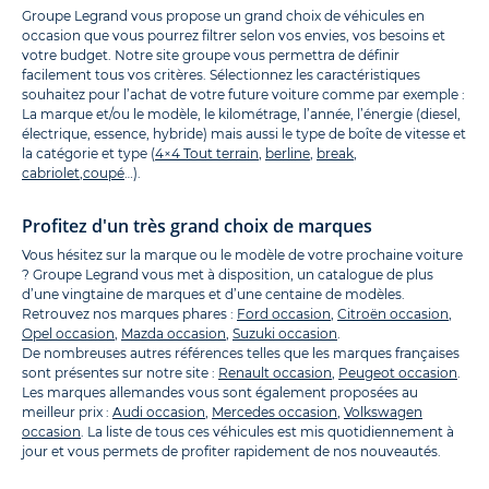
Groupe Legrand vous propose un grand choix de véhicules en
occasion que vous pourrez filtrer selon vos envies, vos besoins et
votre budget. Notre site groupe vous permettra de définir
facilement tous vos critères. Sélectionnez les caractéristiques
souhaitez pour l’achat de votre future voiture comme par exemple :
La marque et/ou le modèle, le kilométrage, l’année, l’énergie (diesel,
électrique, essence, hybride) mais aussi le type de boîte de vitesse et
la catégorie et type (
4×4 Tout terrain
,
berline
,
break
,
cabriolet
,
coupé
…).
Profitez d'un très grand choix de marques
Vous hésitez sur la marque ou le modèle de votre prochaine voiture
? Groupe Legrand vous met à disposition, un catalogue de plus
d’une vingtaine de marques et d’une centaine de modèles.
Retrouvez nos marques phares :
Ford occasion
,
Citroën occasion
,
Opel occasion
,
Mazda occasion
,
Suzuki occasion
.
De nombreuses autres références telles que les marques françaises
sont présentes sur notre site :
Renault occasion
,
Peugeot occasion
.
Les marques allemandes vous sont également proposées au
meilleur prix :
Audi occasion
,
Mercedes occasion
,
Volkswagen
occasion
. La liste de tous ces véhicules est mis quotidiennement à
jour et vous permets de profiter rapidement de nos nouveautés.