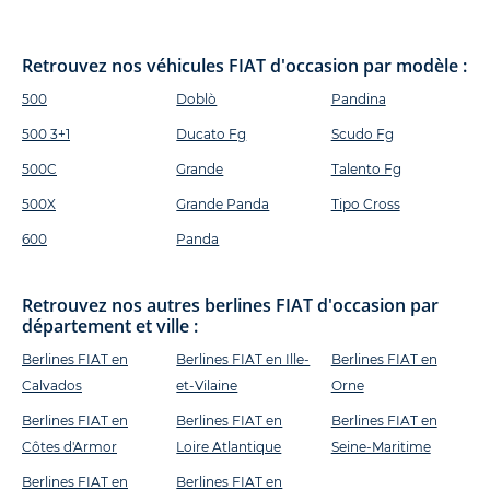
Retrouvez nos véhicules FIAT d'occasion par modèle :
500
Doblò
Pandina
500 3+1
Ducato Fg
Scudo Fg
500C
Grande
Talento Fg
500X
Grande Panda
Tipo Cross
600
Panda
Retrouvez nos autres berlines FIAT d'occasion par
département et ville :
Berlines FIAT en
Berlines FIAT en Ille-
Berlines FIAT en
Calvados
et-Vilaine
Orne
Berlines FIAT en
Berlines FIAT en
Berlines FIAT en
Côtes d'Armor
Loire Atlantique
Seine-Maritime
Berlines FIAT en
Berlines FIAT en