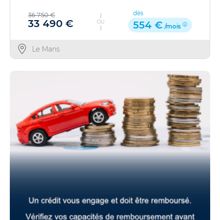
dès
36 750 €
33 490 €
OU
554 €
/mois
Le Mans