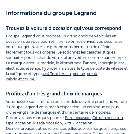
Informations du groupe Legrand
Trouvez la voiture d'occasion qui vous correspond
Groupe Legrand vous propose un grand choix de véhicules en
occasion que vous pourrez filtrer selon vos envies, vos besoins et
votre budget. Notre site groupe vous permettra de définir
facilement tous vos critères. Sélectionnez les caractéristiques
souhaitez pour l’achat de votre future voiture comme par exemple :
La marque et/ou le modèle, le kilométrage, l’année, l’énergie (diesel,
électrique, essence, hybride) mais aussi le type de boîte de vitesse et
la catégorie et type (
4×4 Tout terrain
,
berline
,
break
,
cabriolet
,
coupé
…).
Profitez d'un très grand choix de marques
Vous hésitez sur la marque ou le modèle de votre prochaine voiture
? Groupe Legrand vous met à disposition, un catalogue de plus
d’une vingtaine de marques et d’une centaine de modèles.
Retrouvez nos marques phares :
Ford occasion
,
Citroën occasion
,
Opel occasion
,
Mazda occasion
,
Suzuki occasion
.
De nombreuses autres références telles que les marques françaises
sont présentes sur notre site :
Renault occasion
,
Peugeot occasion
.