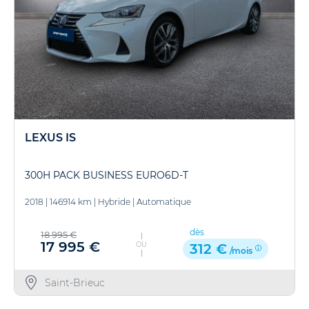
LEXUS IS
300H PACK BUSINESS EURO6D-T
2018
|
146914 km
|
Hybride
|
Automatique
dès
18 995 €
17 995 €
OU
312 €
/mois
Saint-Brieuc