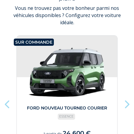
Vous ne trouvez pas votre bonheur parmi nos
véhicules disponibles ? Configurez votre voiture
idéale.
SUR COMMANDE
SU
FORD NOUVEAU TOURNEO COURIER
ESSENCE
24 600 €
à partir de