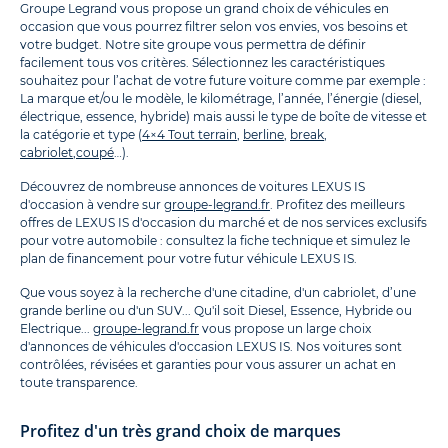
Groupe Legrand vous propose un grand choix de véhicules en
occasion que vous pourrez filtrer selon vos envies, vos besoins et
votre budget. Notre site groupe vous permettra de définir
facilement tous vos critères. Sélectionnez les caractéristiques
souhaitez pour l’achat de votre future voiture comme par exemple :
La marque et/ou le modèle, le kilométrage, l’année, l’énergie (diesel,
électrique, essence, hybride) mais aussi le type de boîte de vitesse et
la catégorie et type (
4×4 Tout terrain
,
berline
,
break
,
cabriolet
,
coupé
…).
Découvrez de nombreuse annonces de voitures LEXUS IS
d'occasion à vendre sur
groupe-legrand.fr
. Profitez des meilleurs
offres de LEXUS IS d'occasion du marché et de nos services exclusifs
pour votre automobile : consultez la fiche technique et simulez le
plan de financement pour votre futur véhicule LEXUS IS.
Que vous soyez à la recherche d'une citadine, d'un cabriolet, d’une
grande berline ou d'un SUV... Qu'il soit Diesel, Essence, Hybride ou
Electrique...
groupe-legrand.fr
vous propose un large choix
d'annonces de véhicules d'occasion LEXUS IS. Nos voitures sont
contrôlées, révisées et garanties pour vous assurer un achat en
toute transparence.
Profitez d'un très grand choix de marques