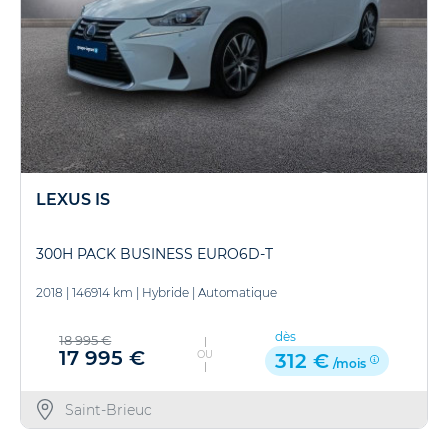
LEXUS IS
300H PACK BUSINESS EURO6D-T
2018
|
146914 km
|
Hybride
|
Automatique
dès
18 995 €
17 995 €
OU
312 €
/mois
Saint-Brieuc