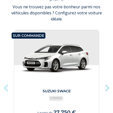
Vous ne trouvez pas votre bonheur parmi nos
véhicules disponibles ? Configurez votre voiture
idéale.
SUR COMMANDE
SU
SUZUKI SWACE
HYBRIDE
27 750 €
à partir de