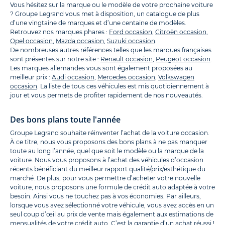
Vous hésitez sur la marque ou le modèle de votre prochaine voiture
? Groupe Legrand vous met à disposition, un catalogue de plus
d’une vingtaine de marques et d’une centaine de modèles.
Retrouvez nos marques phares :
Ford occasion
,
Citroën occasion
,
Opel occasion
,
Mazda occasion
,
Suzuki occasion
.
De nombreuses autres références telles que les marques françaises
sont présentes sur notre site :
Renault occasion
,
Peugeot occasion
.
Les marques allemandes vous sont également proposées au
meilleur prix :
Audi occasion
,
Mercedes occasion
,
Volkswagen
occasion
. La liste de tous ces véhicules est mis quotidiennement à
jour et vous permets de profiter rapidement de nos nouveautés.
Des bons plans toute l'année
Groupe Legrand souhaite réinventer l’achat de la voiture occasion.
À ce titre, nous vous proposons des bons plans à ne pas manquer
toute au long l’année, quel que soit le modèle ou la marque de la
voiture. Nous vous proposons à l’achat des véhicules d’occasion
récents bénéficiant du meilleur rapport qualité/prix/esthétique du
marché. De plus, pour vous permettre d’acheter votre nouvelle
voiture, nous proposons une formule de crédit auto adaptée à votre
besoin. Ainsi vous ne touchez pas à vos économies. Par ailleurs,
lorsque vous avez sélectionné votre véhicule, vous avez accès en un
seul coup d’œil au prix de vente mais également aux estimations de
mensualités de votre crédit auto. C’est la garantie d’un achat réussi !