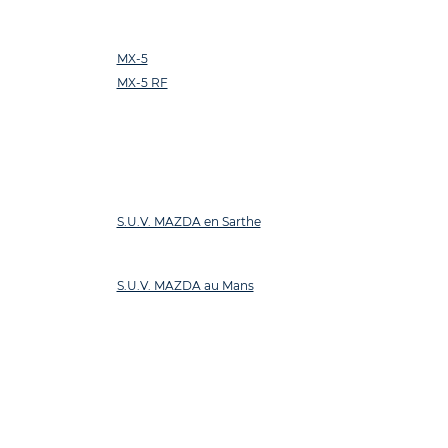
MX-5
MX-5 RF
S.U.V. MAZDA en Sarthe
S.U.V. MAZDA au Mans