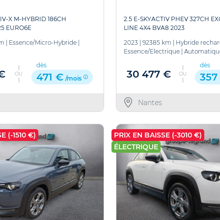
TIV-X M-HYBRID 186CH
2.5 E-SKYACTIV PHEV 327CH EX
5 EURO6E
LINE 4X4 BVA8 2023
km
|
Essence/Micro-Hybride
|
2023
|
92385 km
|
Hybride rechar
Essence/Electrique
|
Automatiqu
dès
dès
 €
30 477 €
OU
OU
471 €
357
/mois
Nantes
 (-1510 €)
PRIX EN BAISSE (-3010 €)
ÉLECTRIQUE