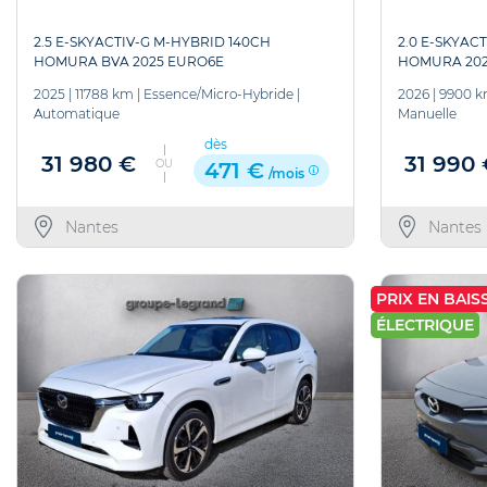
2.5 E-SKYACTIV-G M-HYBRID 140CH
2.0 E-SKYAC
HOMURA BVA 2025 EURO6E
HOMURA 202
2025
|
11788 km
|
Essence/Micro-Hybride
|
2026
|
9900 
Automatique
Manuelle
dès
31 980 €
31 990
OU
471 €
/mois
Nantes
Nantes
PRIX EN BAISSE
ÉLECTRIQUE