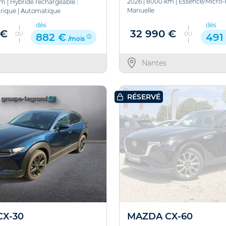
2026
|
8000 km
|
Essence/Micro-
km
|
Hybride rechargeable :
Manuelle
rique
|
Automatique
dès
dès
32 990 €
 €
OU
OU
491
882 €
/mois
Nantes
RÉSERVÉ
X-30
MAZDA CX-60