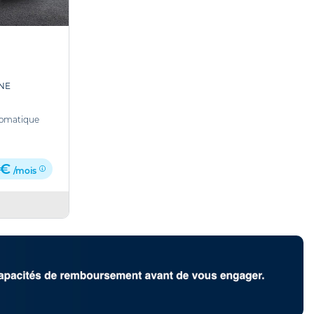
INE
omatique
 €
/mois