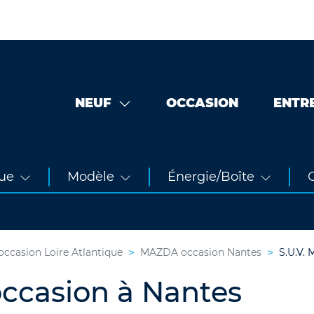
NEUF
OCCASION
ENTR
ue
Modèle
Énergie/Boîte
O
casion Loire Atlantique
MAZDA occasion Nantes
S.U.V.
ccasion à Nantes