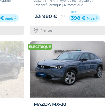
Hybride
|
2023
|
75446 km
|
Hybride rechargeable :
Essence/Electrique
|
Automatique
dès
33 980 €
OU
 €
398 €
/mois
/mois
Nantes
ÉLECTRIQUE
MAZDA MX-30