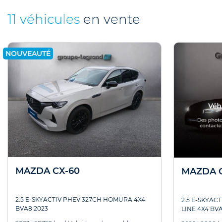
11 véhicules
en vente
NOUVEAUTÉ
MAZDA CX-60
MAZDA 
2.5 E-SKYACTIV PHEV 327CH HOMURA 4X4
2.5 E-SKYAC
BVA8 2023
LINE 4X4 BV