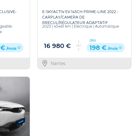
CLUSIVE-
E-SKYACTIV EV 145CH PRIME-LINE 2022 -
CARPLAY/CAMERA DE
RRECUL/RÉGULATEUR ADAPTATIF
geable :
2023
|
45461 km
|
Electrique
|
Automatique
e
dès
16 980 €
OU
 €
198 €
/mois
/mois
Nantes