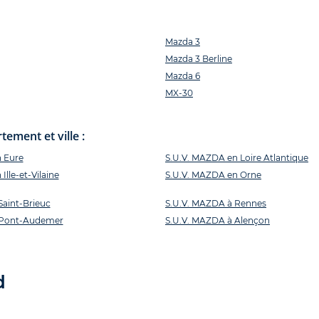
Mazda 3
Mazda 3 Berline
Mazda 6
MX-30
ement et ville :
 Eure
S.U.V. MAZDA en Loire Atlantique
lle-et-Vilaine
S.U.V. MAZDA en Orne
Saint-Brieuc
S.U.V. MAZDA à Rennes
 Pont-Audemer
S.U.V. MAZDA à Alençon
d