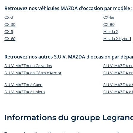
Retrouvez nos véhicules MAZDA d'occasion par modèle :
CX-3
CX-6e
CX-30
CX-80
CX-5
Mazda 2
CX-60
Mazda 2 Hybrid
Retrouvez nos autres S.U.V. MAZDA d'occasion par départ
S.U.V. MAZDA en Calvados
S.U.V. MAZDA en
S.U.V. MAZDA en Côtes d'Armor
S.U.V. MAZDA en I
S.U.V. MAZDA à Caen
S.U.V. MAZDA à 
S.U.V. MAZDA à Lisieux
S.U.V. MAZDA à
Informations du groupe Legran