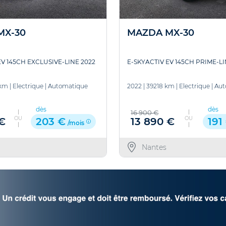
MX-30
MAZDA MX-30
EV 145CH EXCLUSIVE-LINE 2022
E-SKYACTIV EV 145CH PRIME-L
 km
|
Electrique
|
Automatique
2022
|
39218 km
|
Electrique
|
Aut
dès
dès
16 900 €
OU
OU
€
13 890 €
203 €
191
/mois
Nantes