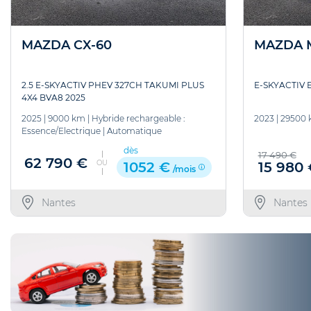
MAZDA CX-60
MAZDA 
2.5 E-SKYACTIV PHEV 327CH TAKUMI PLUS
E-SKYACTIV 
4X4 BVA8 2025
2025
|
9000 km
|
Hybride rechargeable :
2023
|
29500
Essence/Electrique
|
Automatique
dès
17 490 €
62 790 €
OU
15 980 
1052 €
/mois
Nantes
Nantes