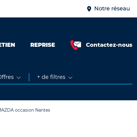
Notre réseau
ETIEN
REPRISE
Contactez-nous
Neuve &
faible km
Occasion
ffres
+ de filtres
 MAZDA occasion Nantes