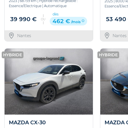
2023
|
68759 km
|
Hybride rechargeable :
2025
|
8000 
Essence/Electrique
|
Automatique
Essence/Elect
dès
39 990 €
53 490
OU
462 €
/mois
Nantes
Nantes
HYBRIDE
HYBRIDE
MAZDA CX-30
MAZDA C