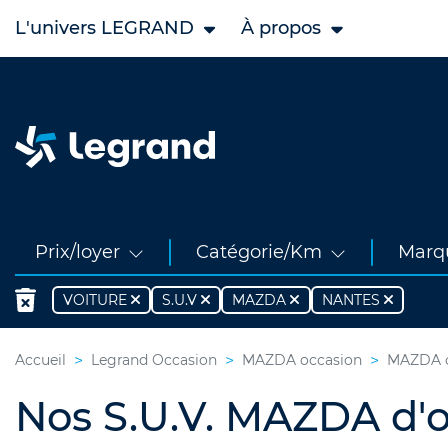
L'univers LEGRAND
À propos
Prix/loyer
Catégorie/Km
Marq
VOITURE
S.U.V
MAZDA
NANTES
Accueil
Legrand Occasion
MAZDA occasion
MAZDA oc
Nos S.U.V. MAZDA d'o