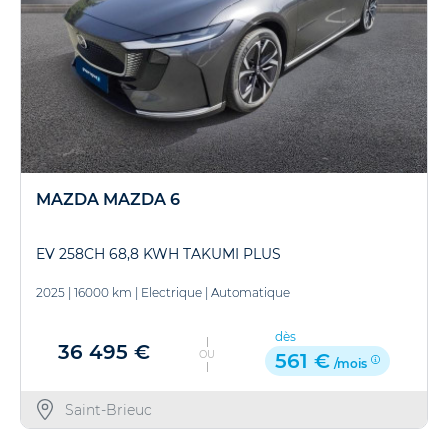
MAZDA MAZDA 6
EV 258CH 68,8 KWH TAKUMI PLUS
2025
|
16000 km
|
Electrique
|
Automatique
dès
36 495 €
OU
561 €
/mois
Saint-Brieuc