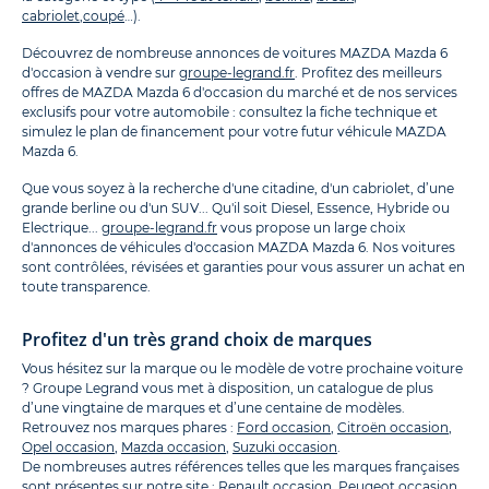
cabriolet
,
coupé
…).
Découvrez de nombreuse annonces de voitures MAZDA Mazda 6
d'occasion à vendre sur
groupe-legrand.fr
. Profitez des meilleurs
offres de MAZDA Mazda 6 d'occasion du marché et de nos services
exclusifs pour votre automobile : consultez la fiche technique et
simulez le plan de financement pour votre futur véhicule MAZDA
Mazda 6.
Que vous soyez à la recherche d'une citadine, d'un cabriolet, d’une
grande berline ou d'un SUV... Qu'il soit Diesel, Essence, Hybride ou
Electrique...
groupe-legrand.fr
vous propose un large choix
d'annonces de véhicules d'occasion MAZDA Mazda 6. Nos voitures
sont contrôlées, révisées et garanties pour vous assurer un achat en
toute transparence.
Profitez d'un très grand choix de marques
Vous hésitez sur la marque ou le modèle de votre prochaine voiture
? Groupe Legrand vous met à disposition, un catalogue de plus
d’une vingtaine de marques et d’une centaine de modèles.
Retrouvez nos marques phares :
Ford occasion
,
Citroën occasion
,
Opel occasion
,
Mazda occasion
,
Suzuki occasion
.
De nombreuses autres références telles que les marques françaises
sont présentes sur notre site :
Renault occasion
,
Peugeot occasion
.