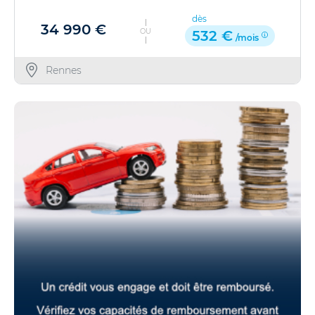
dès
34 990 €
OU
532 €
/mois
Rennes