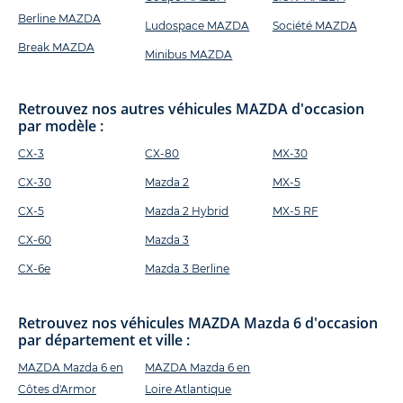
Berline MAZDA
Ludospace MAZDA
Société MAZDA
Break MAZDA
Minibus MAZDA
Retrouvez nos autres véhicules MAZDA d'occasion
par modèle :
CX-3
CX-80
MX-30
CX-30
Mazda 2
MX-5
CX-5
Mazda 2 Hybrid
MX-5 RF
CX-60
Mazda 3
CX-6e
Mazda 3 Berline
Retrouvez nos véhicules MAZDA Mazda 6 d'occasion
par département et ville :
MAZDA Mazda 6 en
MAZDA Mazda 6 en
Côtes d'Armor
Loire Atlantique