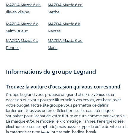
MAZDA Mazda 6 en
MAZDA Mazda 6 en
Ille-et-Vilaine
Sarthe
MAZDA Mazda 6 à
MAZDA Mazda 6 à
Saint-Brieuc
Nantes
MAZDA Mazda 6 à
MAZDA Mazda 6 au
Rennes
Mans
Informations du groupe Legrand
Trouvez la voiture d'occasion qui vous correspond
Groupe Legrand vous propose un grand choix de véhicules en
occasion que vous pourrez filtrer selon vos envies, vos besoins et
votre budget. Notre site groupe vous permettra de définir
facilement tous vos critères. Sélectionnez les caractéristiques
souhaitez pour l’achat de votre future voiture comme par exemple :
La marque et/ou le modèle, le kilométrage, l’année, l’énergie (diesel,
électrique, essence, hybride) mais aussi le type de boîte de vitesse et
la catégorie et type (
4×4 Tout terrain
,
berline
,
break
,