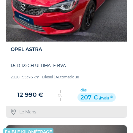
OPEL ASTRA
1.5 D 122CH ULTIMATE BVA
2020
|
95376 km
|
Diesel
|
Automatique
dès
12 990 €
OU
207 €
/mois
Le Mans
FAIBLE KILOMÉTRAGE