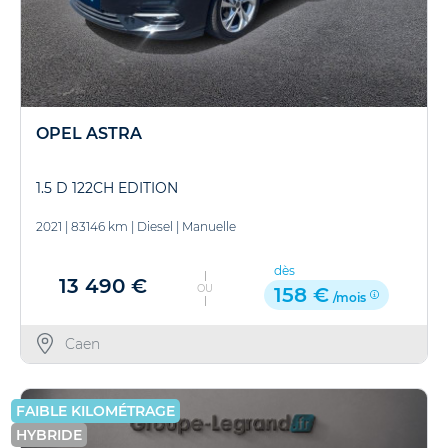
OPEL ASTRA
1.5 D 122CH EDITION
2021
|
83146 km
|
Diesel
|
Manuelle
dès
13 490 €
OU
158 €
/mois
Caen
FAIBLE KILOMÉTRAGE
HYBRIDE