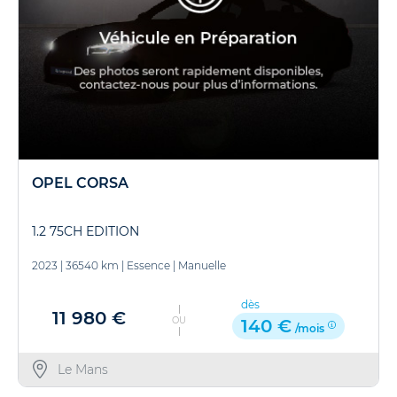
OPEL CORSA
1.2 75CH EDITION
2023
|
36540 km
|
Essence
|
Manuelle
dès
11 980 €
OU
140 €
/mois
Le Mans