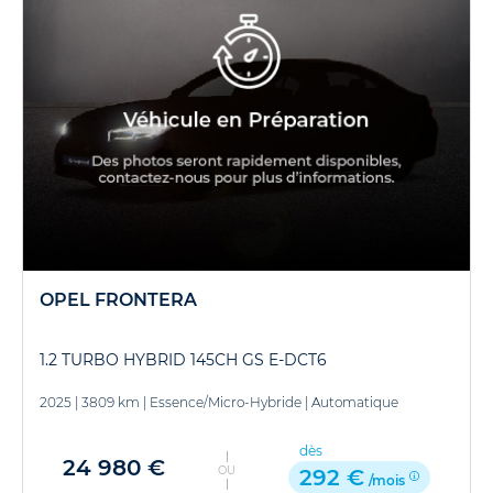
OPEL FRONTERA
1.2 TURBO HYBRID 145CH GS E-DCT6
2025
|
3809 km
|
Essence/Micro-Hybride
|
Automatique
dès
24 980 €
OU
292 €
/mois