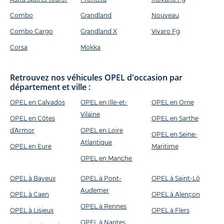
Combo
Grandland
Nouveau
Combo Cargo
Grandland X
Vivaro Fg
Corsa
Mokka
Retrouvez nos véhicules OPEL d'occasion par
département et ville :
OPEL en Calvados
OPEL en Ille-et-
OPEL en Orne
Vilaine
OPEL en Côtes
OPEL en Sarthe
d'Armor
OPEL en Loire
OPEL en Seine-
Atlantique
OPEL en Eure
Maritime
OPEL en Manche
OPEL à Bayeux
OPEL à Pont-
OPEL à Saint-Lô
Audemer
OPEL à Caen
OPEL à Alençon
OPEL à Rennes
OPEL à Lisieux
OPEL à Flers
OPEL à Nantes