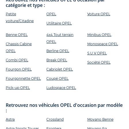
catégorie et type :
Petite
OPEL
Voiture OPEL
voiture/Citadine
Utilitaire OPEL
Benne OPEL
4x4 Tout terrain
Minibus OPEL
OPEL
Chassis Cabine
Monospace OPEL
OPEL
Berline OPEL
S.U.V OPEL
Combi OPEL
Break OPEL
Société OPEL
Fourgon OPEL
Cabriolet OPEL
Fourgonnette OPEL
Coupé OPEL
Pick-up OPEL
Ludospace OPEL
Retrouvez nos véhicules OPEL d'occasion par modèle
:
Astra
Crossland
Movano Benne
Astra Sports Tourer
Frontera
Movano Fg