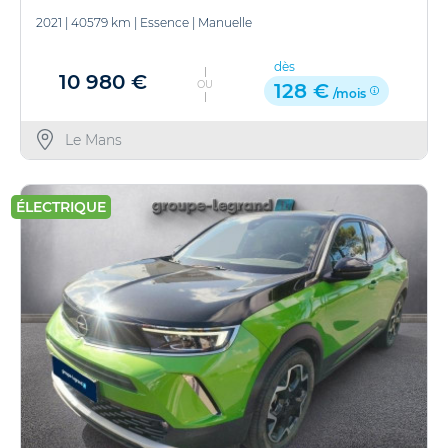
2021
|
40579 km
|
Essence
|
Manuelle
dès
10 980 €
OU
128 €
/mois
Le Mans
ÉLECTRIQUE