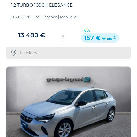
1.2 TURBO 100CH ELEGANCE
2021
|
66366 km
|
Essence
|
Manuelle
dès
13 480 €
OU
157 €
/mois
Le Mans