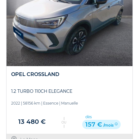
OPEL CROSSLAND
1.2 TURBO 110CH ELEGANCE
2022
|
58156 km
|
Essence
|
Manuelle
dès
13 480 €
OU
157 €
/mois