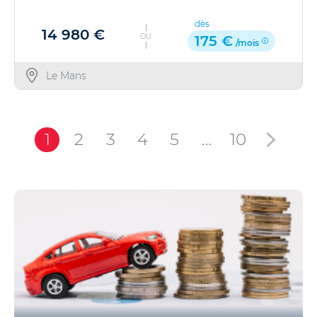
dès
14 980 €
OU
175 €
/mois
Le Mans
1
2
3
4
5
…
10