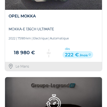
OPEL MOKKA
MOKKA-E 136CH ULTIMATE
2022
|
75189 km
|
Electrique
|
Automatique
dès
18 980 €
OU
222 €
/mois
Le Mans