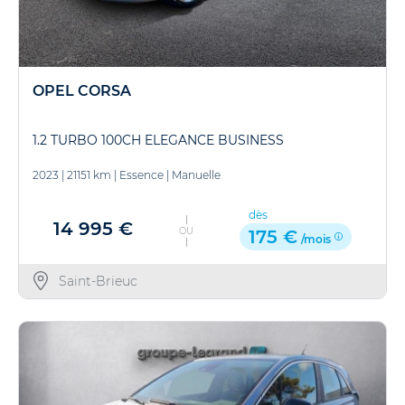
OPEL CORSA
1.2 TURBO 100CH ELEGANCE BUSINESS
2023
|
21151 km
|
Essence
|
Manuelle
dès
14 995 €
OU
175 €
/mois
Saint-Brieuc