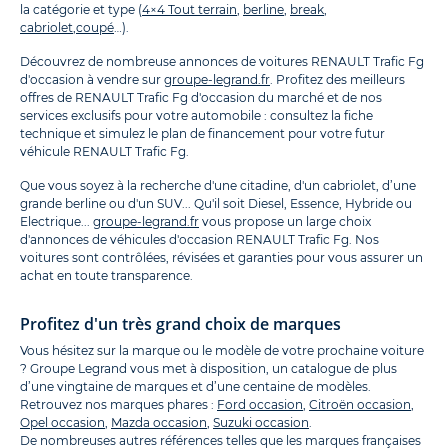
la catégorie et type (
4×4 Tout terrain
,
berline
,
break
,
cabriolet
,
coupé
…).
Découvrez de nombreuse annonces de voitures RENAULT Trafic Fg
d'occasion à vendre sur
groupe-legrand.fr
. Profitez des meilleurs
offres de RENAULT Trafic Fg d'occasion du marché et de nos
services exclusifs pour votre automobile : consultez la fiche
technique et simulez le plan de financement pour votre futur
véhicule RENAULT Trafic Fg.
Que vous soyez à la recherche d'une citadine, d'un cabriolet, d’une
grande berline ou d'un SUV... Qu'il soit Diesel, Essence, Hybride ou
Electrique...
groupe-legrand.fr
vous propose un large choix
d'annonces de véhicules d'occasion RENAULT Trafic Fg. Nos
voitures sont contrôlées, révisées et garanties pour vous assurer un
achat en toute transparence.
Profitez d'un très grand choix de marques
Vous hésitez sur la marque ou le modèle de votre prochaine voiture
? Groupe Legrand vous met à disposition, un catalogue de plus
d’une vingtaine de marques et d’une centaine de modèles.
Retrouvez nos marques phares :
Ford occasion
,
Citroën occasion
,
Opel occasion
,
Mazda occasion
,
Suzuki occasion
.
De nombreuses autres références telles que les marques françaises