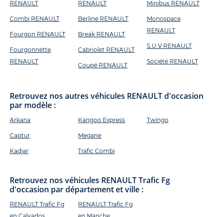
RENAULT
RENAULT
Minibus RENAULT
Combi RENAULT
Berline RENAULT
Monospace
RENAULT
Fourgon RENAULT
Break RENAULT
S.U.V RENAULT
Fourgonnette
Cabriolet RENAULT
RENAULT
Société RENAULT
Coupé RENAULT
Retrouvez nos autres véhicules RENAULT d'occasion
par modèle :
Arkana
Kangoo Express
Twingo
Captur
Megane
Kadjar
Trafic Combi
Retrouvez nos véhicules RENAULT Trafic Fg
d'occasion par département et ville :
RENAULT Trafic Fg
RENAULT Trafic Fg
en Calvados
en Manche