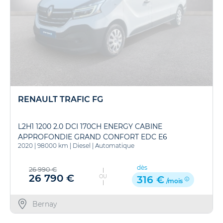
RENAULT TRAFIC FG
L2H1 1200 2.0 DCI 170CH ENERGY CABINE
APPROFONDIE GRAND CONFORT EDC E6
2020
|
98000 km
|
Diesel
|
Automatique
dès
26 990 €
26 790 €
OU
316 €
/mois
Bernay