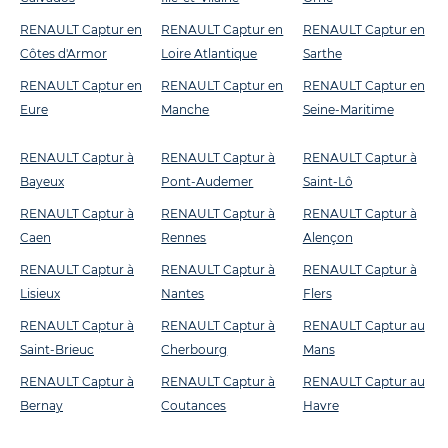
RENAULT Captur en
RENAULT Captur en
RENAULT Captur en
Côtes d'Armor
Loire Atlantique
Sarthe
RENAULT Captur en
RENAULT Captur en
RENAULT Captur en
Eure
Manche
Seine-Maritime
RENAULT Captur à
RENAULT Captur à
RENAULT Captur à
Bayeux
Pont-Audemer
Saint-Lô
RENAULT Captur à
RENAULT Captur à
RENAULT Captur à
Caen
Rennes
Alençon
RENAULT Captur à
RENAULT Captur à
RENAULT Captur à
Lisieux
Nantes
Flers
RENAULT Captur à
RENAULT Captur à
RENAULT Captur au
Saint-Brieuc
Cherbourg
Mans
RENAULT Captur à
RENAULT Captur à
RENAULT Captur au
Bernay
Coutances
Havre