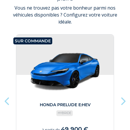
Vous ne trouvez pas votre bonheur parmi nos
véhicules disponibles ? Configurez votre voiture
idéale.
SUR COMMANDE
SU
HONDA PRELUDE E:HEV
HYBRIDE
49 900 €
à partir de