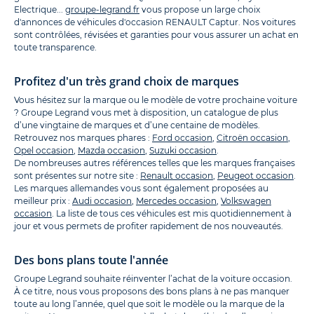
Electrique...
groupe-legrand.fr
vous propose un large choix
d'annonces de véhicules d'occasion RENAULT Captur. Nos voitures
sont contrôlées, révisées et garanties pour vous assurer un achat en
toute transparence.
Profitez d'un très grand choix de marques
Vous hésitez sur la marque ou le modèle de votre prochaine voiture
? Groupe Legrand vous met à disposition, un catalogue de plus
d’une vingtaine de marques et d’une centaine de modèles.
Retrouvez nos marques phares :
Ford occasion
,
Citroën occasion
,
Opel occasion
,
Mazda occasion
,
Suzuki occasion
.
De nombreuses autres références telles que les marques françaises
sont présentes sur notre site :
Renault occasion
,
Peugeot occasion
.
Les marques allemandes vous sont également proposées au
meilleur prix :
Audi occasion
,
Mercedes occasion
,
Volkswagen
occasion
. La liste de tous ces véhicules est mis quotidiennement à
jour et vous permets de profiter rapidement de nos nouveautés.
Des bons plans toute l'année
Groupe Legrand souhaite réinventer l’achat de la voiture occasion.
À ce titre, nous vous proposons des bons plans à ne pas manquer
toute au long l’année, quel que soit le modèle ou la marque de la