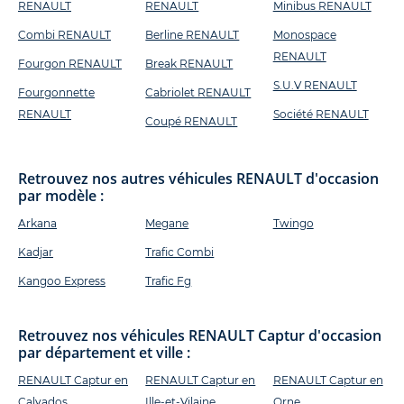
RENAULT
RENAULT
Minibus RENAULT
Combi RENAULT
Berline RENAULT
Monospace
RENAULT
Fourgon RENAULT
Break RENAULT
S.U.V RENAULT
Fourgonnette
Cabriolet RENAULT
RENAULT
Société RENAULT
Coupé RENAULT
Retrouvez nos autres véhicules RENAULT d'occasion
par modèle :
Arkana
Megane
Twingo
Kadjar
Trafic Combi
Kangoo Express
Trafic Fg
Retrouvez nos véhicules RENAULT Captur d'occasion
par département et ville :
RENAULT Captur en
RENAULT Captur en
RENAULT Captur en
Calvados
Ille-et-Vilaine
Orne