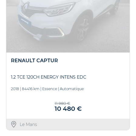
RENAULT CAPTUR
1.2 TCE 120CH ENERGY INTENS EDC
2018
|
84416 km
|
Essence
|
Automatique
11 980 €
10 480 €
Le Mans