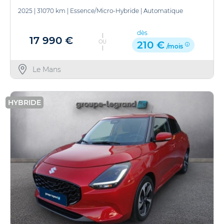
2025
|
31070 km
|
Essence/Micro-Hybride
|
Automatique
dès
17 990 €
OU
210 €
/mois
Le Mans
HYBRIDE