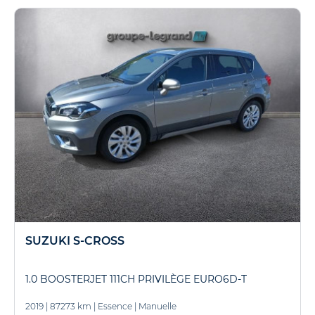
SUZUKI S-CROSS
1.0 BOOSTERJET 111CH PRIVILÈGE EURO6D-T
2019
|
87273 km
|
Essence
|
Manuelle