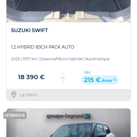
SUZUKI SWIFT
1.2 HYBRID 83CH PACK AUTO
2025
|
15117 km
|
Essence/Micro-Hybride
|
Automatique
dès
18 390 €
OU
215 €
/mois
Le Mans
HYBRIDE