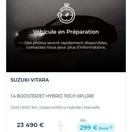
SUZUKI VITARA
1.4 BOOSTERJET HYBRID 110CH XPLORE
2026
|
6000 km
|
Essence/Micro-Hybride
|
Manuelle
dès
23 490 €
OU
299 €
/mois