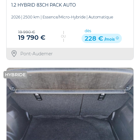
1.2 HYBRID 83CH PACK AUTO
2026
|
2500 km
|
Essence/Micro-Hybride
|
Automatique
dès
19 990 €
19 790 €
OU
228 €
/mois
Pont-Audemer
HYBRIDE