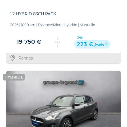
1.2 HYBRID 83CH PACK
2026
|
1000 km
|
Essence/Micro-Hybride
|
Manuelle
dès
19 750 €
OU
223 €
/mois
Rennes
HYBRIDE