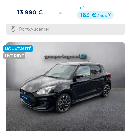
dès
13 990 €
OU
163 €
/mois
Pont-Audemer
NOUVEAUTÉ
HYBRIDE