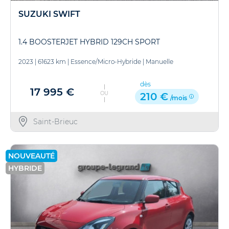
SUZUKI SWIFT
1.4 BOOSTERJET HYBRID 129CH SPORT
2023
|
61623 km
|
Essence/Micro-Hybride
|
Manuelle
dès
17 995 €
OU
210 €
/mois
Saint-Brieuc
NOUVEAUTÉ
HYBRIDE