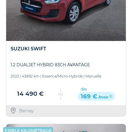
SUZUKI SWIFT
1.2 DUALJET HYBRID 83CH AVANTAGE
2023
|
43892 km
|
Essence/Micro-Hybride
|
Manuelle
dès
14 490 €
OU
169 €
/mois
Bernay
FAIBLE KILOMÉTRAGE