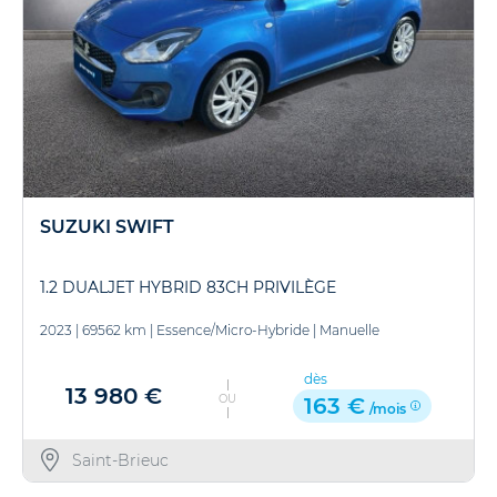
SUZUKI SWIFT
1.2 DUALJET HYBRID 83CH PRIVILÈGE
2023
|
69562 km
|
Essence/Micro-Hybride
|
Manuelle
dès
13 980 €
OU
163 €
/mois
Saint-Brieuc