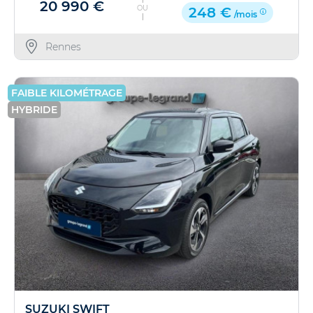
20 990 €
OU
248 €
/mois
Rennes
FAIBLE KILOMÉTRAGE
HYBRIDE
SUZUKI SWIFT