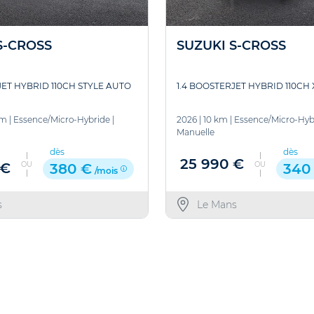
S-CROSS
SUZUKI S-CROSS
JET HYBRID 110CH STYLE AUTO
1.4 BOOSTERJET HYBRID 110CH
km
|
Essence/Micro-Hybride
|
2026
|
10 km
|
Essence/Micro-Hyb
Manuelle
dès
dès
25 990 €
OU
OU
 €
380 €
340
/mois
s
Le Mans