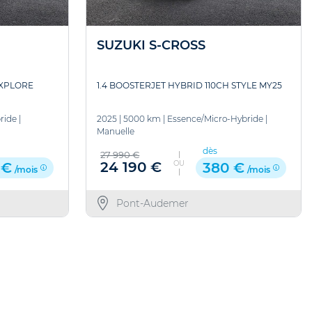
SUZUKI S-CROSS
 XPLORE
1.4 BOOSTERJET HYBRID 110CH STYLE MY25
ride
|
2025
|
5000 km
|
Essence/Micro-Hybride
|
Manuelle
dès
27 990 €
OU
24 190 €
 €
380 €
/mois
/mois
Pont-Audemer