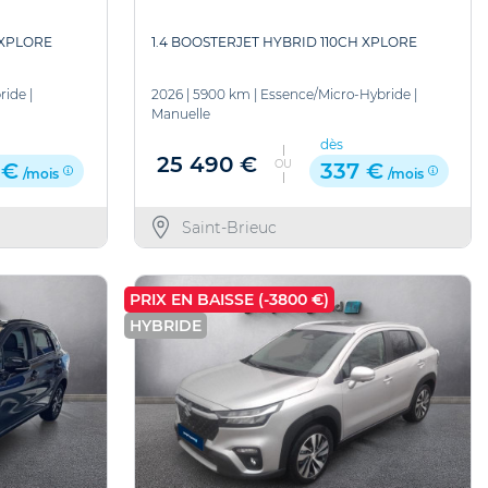
 XPLORE
1.4 BOOSTERJET HYBRID 110CH XPLORE
ride
|
2026
|
5900 km
|
Essence/Micro-Hybride
|
Manuelle
dès
25 490 €
OU
 €
337 €
/mois
/mois
Saint-Brieuc
PRIX EN BAISSE (-3800 €)
HYBRIDE