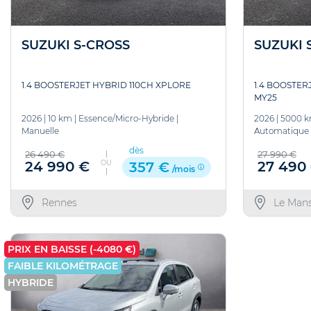
SUZUKI S-CROSS
SUZUKI 
1.4 BOOSTERJET HYBRID 110CH XPLORE
1.4 BOOSTER
MY25
2026
|
10 km
|
Essence/Micro-Hybride
|
2026
|
5000 
Manuelle
Automatique
dès
26 490 €
27 990 €
OU
24 990 €
27 490
357 €
/mois
Rennes
Le Man
PRIX EN BAISSE (-4080 €)
FAIBLE KILOMÉTRAGE
HYBRIDE