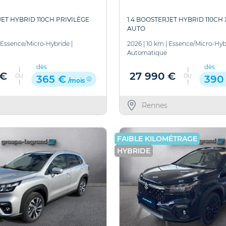
JET HYBRID 110CH PRIVILÈGE
1.4 BOOSTERJET HYBRID 110CH
AUTO
Essence/Micro-Hybride
|
2026
|
10 km
|
Essence/Micro-Hyb
Automatique
dès
dès
 €
27 990 €
OU
OU
365 €
390
/mois
Rennes
FAIBLE KILOMÉTRAGE
HYBRIDE