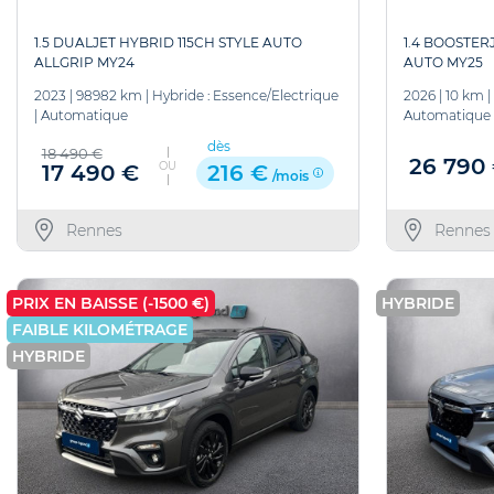
1.5 DUALJET HYBRID 115CH STYLE AUTO
1.4 BOOSTER
ALLGRIP MY24
AUTO MY25
2023
|
98982 km
|
Hybride : Essence/Electrique
2026
|
10 km
|
|
Automatique
Automatique
dès
18 490 €
26 790
OU
17 490 €
216 €
/mois
Rennes
Rennes
PRIX EN BAISSE (-1500 €)
HYBRIDE
FAIBLE KILOMÉTRAGE
HYBRIDE