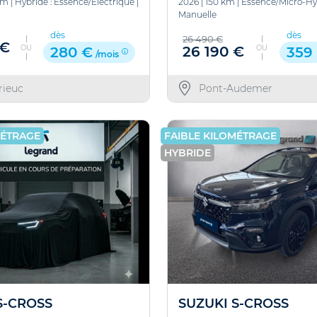
km
|
Hybride : Essence/Electrique
|
2026
|
150 km
|
Essence/Micro-Hy
Manuelle
dès
dès
26 490 €
 €
OU
OU
26 190 €
280 €
359
/mois
rieuc
Pont-Audemer
MÉTRAGE
FAIBLE KILOMÉTRAGE
HYBRIDE
S-CROSS
SUZUKI S-CROSS