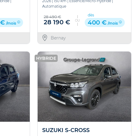
bride
|
2026
|
150 km
|
Essence/Micro-Hybride
|
Automatique
dès
28 490 €
OU
28 190 €
 €
400 €
/mois
/mois
Bernay
HYBRIDE
SUZUKI S-CROSS