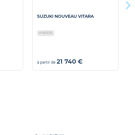
SUZUKI NOUVEAU VITARA
S
HYBRIDE
21 740 €
à partir de
à