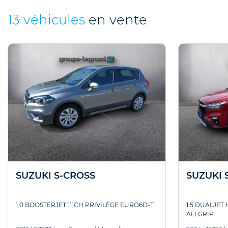
13 véhicules
en vente
SUZUKI S-CROSS
SUZUKI 
1.0 BOOSTERJET 111CH PRIVILÈGE EURO6D-T
1.5 DUALJET
ALLGRIP