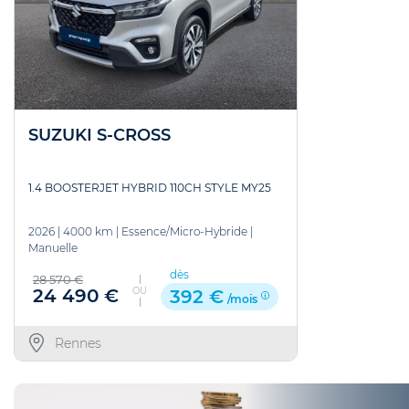
SUZUKI S-CROSS
1.4 BOOSTERJET HYBRID 110CH STYLE MY25
2026
|
4000 km
|
Essence/Micro-Hybride
|
Manuelle
dès
28 570 €
OU
24 490 €
392 €
/mois
Rennes