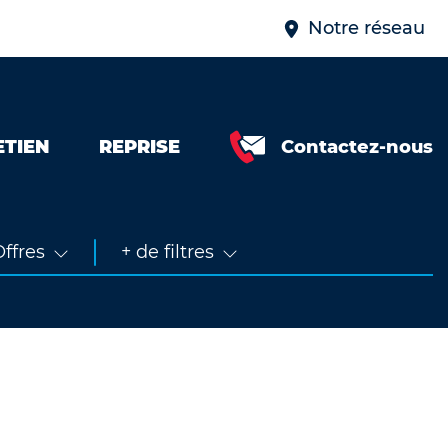
Notre réseau
ETIEN
REPRISE
Contactez-nous
Neuve &
faible km
Occasion
ffres
+ de filtres