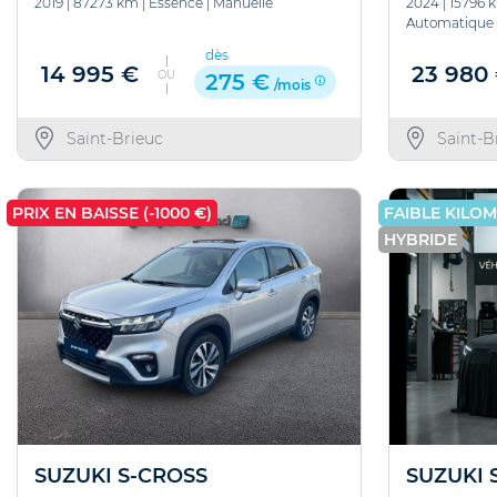
2019
|
87273 km
|
Essence
|
Manuelle
2024
|
15796 
Automatique
dès
14 995 €
23 980
OU
275 €
/mois
Saint-Brieuc
Saint-B
PRIX EN BAISSE (-1000 €)
FAIBLE KILO
HYBRIDE
SUZUKI S-CROSS
SUZUKI 