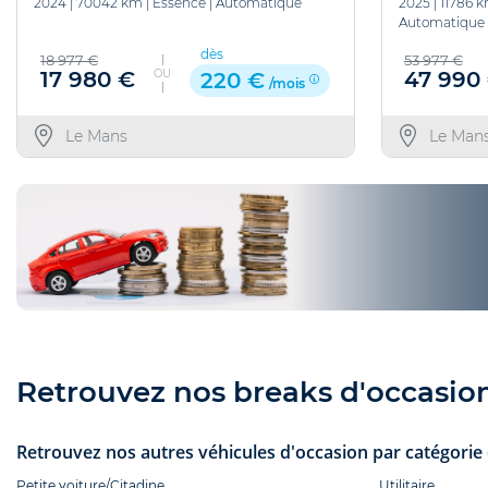
2024
|
70042 km
|
Essence
|
Automatique
2025
|
11786 
Automatique
dès
18 977 €
53 977 €
OU
17 980 €
47 990
220 €
/mois
Le Mans
Le Man
Retrouvez nos breaks d'occasion 
Retrouvez nos autres véhicules d'occasion par catégorie e
Petite voiture/Citadine
Utilitaire