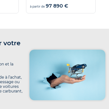
97 890 €
à partir de
à
r votre
n et la
e à l’achat,
message ou
e voitures
le carburant,