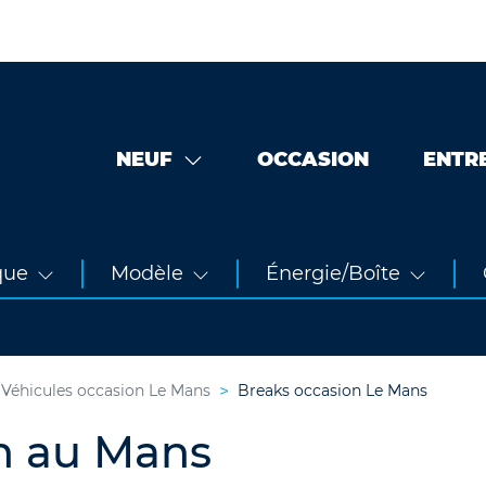
NEUF
OCCASION
ENTR
que
Modèle
Énergie/Boîte
Véhicules occasion Le Mans
Breaks occasion Le Mans
on au Mans