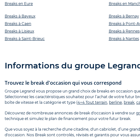
Breaks en Eure
Breaks en Manc
Breaks à Bayeux
Breaks à Bernay
Breaks à Caen
Breaks à Pont-
Breaks à Lisieux
Breaks à Rennes
Breaks à Saint-Brieuc
Breaks à Nantes
Informations du groupe Legran
Trouvez le break d'occasion qui vous correspond
Groupe Legrand vous propose un grand choix de breaks en occasion que vo
Sélectionnez les caractéristiques souhaitez pour l’achat de votre futur b
boîte de vitesse et la catégorie et type (
4×4 Tout terrain
,
berline
,
break
,
ca
Découvrez de nombreuse annonces de break d'occasion à vendre sur
gr
technique et simulez le plan de financement pour votre futur break.
Que vous soyez à la recherche d'une citadine, d'un cabriolet, d’une grande
d'occasion. Nos Break sont controlés, révisés et garantis pour vous assu