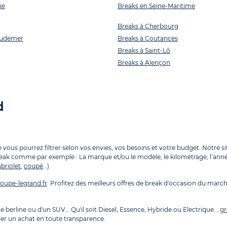
he
Breaks en Seine-Maritime
Breaks à Cherbourg
Audemer
Breaks à Coutances
Breaks à Saint-Lô
Breaks à Alençon
d
us pourrez filtrer selon vos envies, vos besoins et votre budget. Notre sit
reak comme par exemple : La marque et/ou le modèle, le kilométrage, l’année, 
briolet
,
coupé
…).
oupe-legrand.fr
. Profitez des meilleurs offres de break d'occasion du march
 berline ou d'un SUV... Qu'il soit Diesel, Essence, Hybride ou Electrique...
gr
rer un achat en toute transparence.