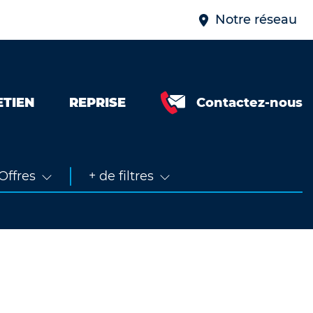
Notre réseau
ETIEN
REPRISE
Contactez-nous
Neuve &
faible km
Occasion
Offres
+ de filtres