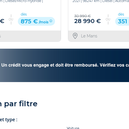
km
|
Diesel/Micro-Hybride
|
2021
|
98247 km
|
Diesel
|
Automa
dès
dès
30 990 €
OU
OU
 €
28 990 €
875 €
351
/mois
s
Le Mans
par filtre
t type :
Voiture