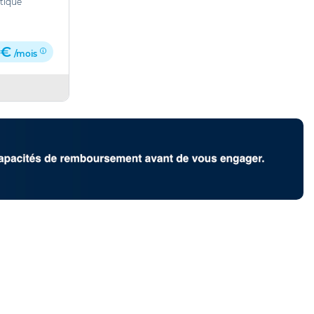
tique
 €
/mois