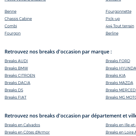
Benne
Fourgonnette
Chassis Cabine
Pick-up
Combi
4x4 Tout terrain
Fourgon
Berline
Retrouvez nos breaks d'occasion par marque :
Breaks AUDI
Breaks FORD
Breaks BMW
Breaks HYUNDA
Breaks CITROEN
Breaks KIA
Breaks DACIA
Breaks MAZDA
Breaks DS
Breaks MERCED
Breaks FIAT
Breaks MG MOT
Retrouvez nos breaks d'occasion par département et ville
Breaks en Calvados
Breaks en Ille-et
Breaks en Côtes d'Armor
Breaks en Loire 