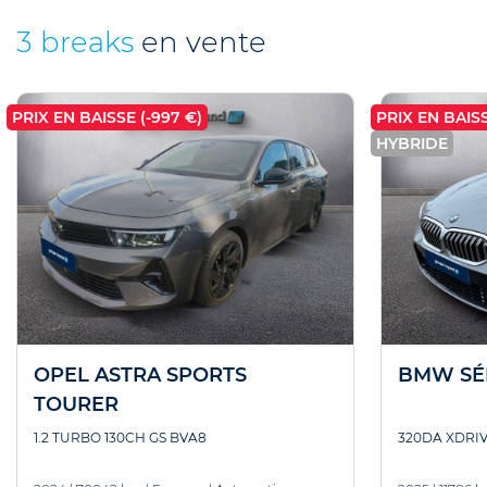
3 breaks
en vente
PRIX EN BAISSE (-997 €)
PRIX EN BAISS
HYBRIDE
OPEL ASTRA SPORTS
BMW SÉR
TOURER
1.2 TURBO 130CH GS BVA8
320DA XDRIV