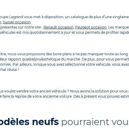
Groupe Legrand vous met à disposition, un catalogue de plus d’une vingta
n
,
Suzuki occasion
.
présentes sur notre site :
Renault occasion
,
Peugeot occasion
. Les marque
es véhicules est mis quotidiennement à jour et vous permets de profiter ra
 titre, nous vous proposons des bons plans à ne pas manquer toute au long 
lleur rapport qualité/prix/esthétique du marché. De plus, pour vous permet
omies. Par ailleurs, lorsque vous avez sélectionné votre véhicule, vous av
hat réussi !
ous voulez vendre votre ancien véhicule ? Nous avons la solution pour vo
 faire la reprise de votre ancienne voiture. Dès à présent vous pouvez estim
odèles neufs
pourraient vous