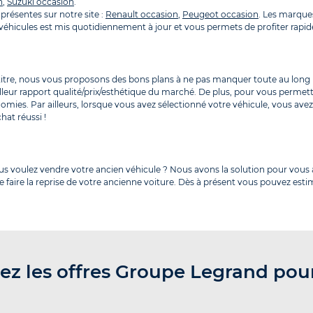
n
,
Suzuki occasion
.
présentes sur notre site :
Renault occasion
,
Peugeot occasion
. Les marque
es véhicules est mis quotidiennement à jour et vous permets de profiter ra
 titre, nous vous proposons des bons plans à ne pas manquer toute au long 
lleur rapport qualité/prix/esthétique du marché. De plus, pour vous permet
omies. Par ailleurs, lorsque vous avez sélectionné votre véhicule, vous av
hat réussi !
ous voulez vendre votre ancien véhicule ? Nous avons la solution pour vo
 faire la reprise de votre ancienne voiture. Dès à présent vous pouvez estim
ez les offres Groupe Legrand pou