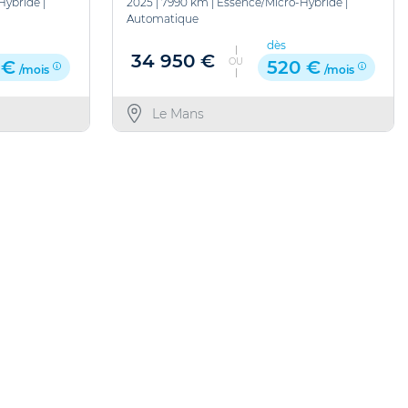
Hybride
|
2025
|
7990 km
|
Essence/Micro-Hybride
|
Automatique
dès
34 950 €
OU
 €
520 €
/mois
/mois
Le Mans