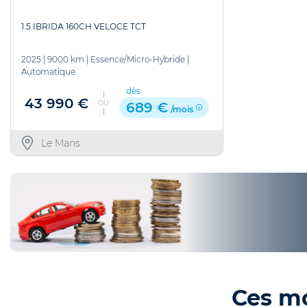
1.5 IBRIDA 160CH VELOCE TCT
2025
|
9000 km
|
Essence/Micro-Hybride
|
Automatique
dès
43 990 €
OU
689 €
/mois
Le Mans
Ces m