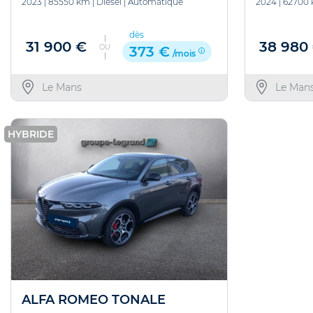
2023
|
85550 km
|
Diesel
|
Automatique
2024
|
62700
dès
31 900 €
38 980
OU
373 €
/mois
Le Mans
Le Man
HYBRIDE
ALFA ROMEO TONALE