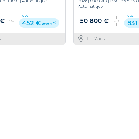
 km
|
Diesel
|
Automatique
2026
|
8000 km
|
Essence/Micro-
Automatique
dès
dès
 €
50 800 €
OU
OU
452 €
831
/mois
s
Le Mans