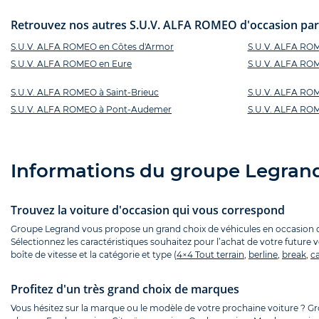
Retrouvez nos autres S.U.V. ALFA ROMEO d'occasion par d
S.U.V. ALFA ROMEO en Côtes d'Armor
S.U.V. ALFA ROME
S.U.V. ALFA ROMEO en Eure
S.U.V. ALFA ROM
S.U.V. ALFA ROMEO à Saint-Brieuc
S.U.V. ALFA RO
S.U.V. ALFA ROMEO à Pont-Audemer
S.U.V. ALFA RO
Informations du groupe Legran
Trouvez la voiture d'occasion qui vous correspond
Groupe Legrand vous propose un grand choix de véhicules en occasion que
Sélectionnez les caractéristiques souhaitez pour l’achat de votre future 
boîte de vitesse et la catégorie et type (
4×4 Tout terrain
,
berline
,
break
,
ca
Profitez d'un très grand choix de marques
Vous hésitez sur la marque ou le modèle de votre prochaine voiture ? 