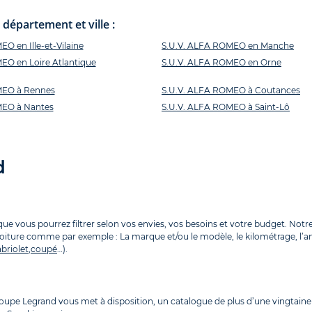
épartement et ville :
O en Ille-et-Vilaine
S.U.V. ALFA ROMEO en Manche
EO en Loire Atlantique
S.U.V. ALFA ROMEO en Orne
MEO à Rennes
S.U.V. ALFA ROMEO à Coutances
MEO à Nantes
S.U.V. ALFA ROMEO à Saint-Lô
d
 vous pourrez filtrer selon vos envies, vos besoins et votre budget. Notre 
voiture comme par exemple : La marque et/ou le modèle, le kilométrage, l’anné
briolet
,
coupé
…).
Groupe Legrand vous met à disposition, un catalogue de plus d’une vingta