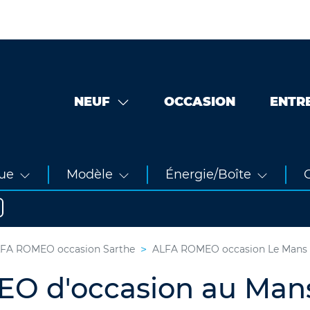
NEUF
OCCASION
ENTR
ue
Modèle
Énergie/Boîte
O
FA ROMEO occasion Sarthe
ALFA ROMEO occasion Le Mans
EO d'occasion au Man