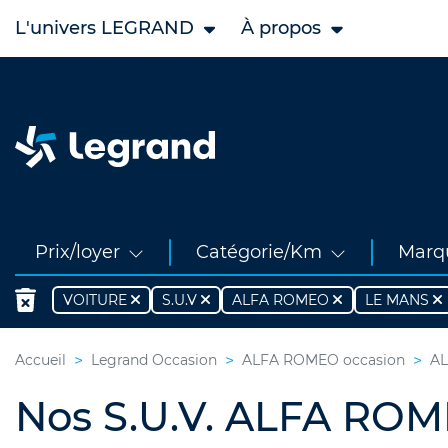
L'univers LEGRAND
À propos
Prix/loyer
Catégorie/Km
Marq
VOITURE
S.U.V
ALFA ROMEO
LE MANS
Accueil
Legrand Occasion
ALFA ROMEO occasion
AL
Nos S.U.V. ALFA ROM