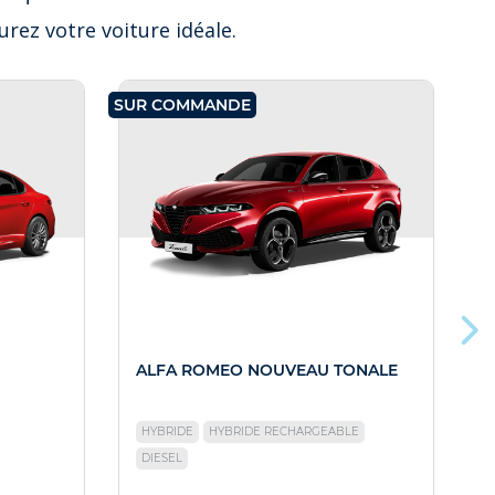
rez votre voiture idéale.
SUR COMMANDE
SU
ALFA ROMEO NOUVEAU TONALE
A
HYBRIDE
HYBRIDE RECHARGEABLE
DIESEL