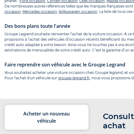
phares :
Ford occasion
,
Citroën occasion
,
Opel occasion
,
Mazda occasio
De nombreuses autres références telles que les marques françaises sont 
occasion
,
Mercedes occasion
,
Volkswagen occasion
. La liste de tous c
Des bons plans toute l'année
Groupe Legrand souhaite réinventer l’achat de la voiture occasion. À ce
proposons à l’achat des véhicules d’occasion récents bénéficiant du mei
crédit auto adaptée à votre besoin. Ainsi vous ne touchez pas à vos écon
estimations de mensualités de votre crédit auto. C’est la garantie d’un ac
Faire reprendre son véhicule avec le Groupe Legrand
Vous souhaitez acheter une voiture occasion chez Groupe legrand, et v
Pour l'achat d'un véhicule sur
groupe-legrand.fr
, nous vous proposons de
Acheter un nouveau
Consult
véhicule
achat