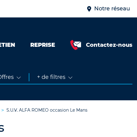
Notre réseau
ETIEN
REPRISE
Contactez-nous
Neuve &
faible km
Occasion
ffres
+ de filtres
S.U.V. ALFA ROMEO occasion Le Mans
s