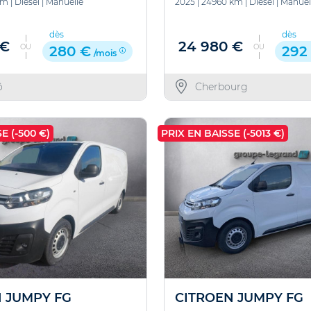
km
|
Diesel
|
Manuelle
2025
|
24960 km
|
Diesel
|
Manuel
dès
dès
 €
24 980 €
OU
OU
280 €
292
/mois
ô
Cherbourg
E (-500 €)
PRIX EN BAISSE (-5013 €)
 JUMPY FG
CITROEN JUMPY FG