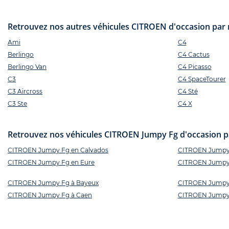
Retrouvez nos autres véhicules CITROEN d'occasion par 
Ami
C4
Berlingo
C4 Cactus
Berlingo Van
C4 Picasso
C3
C4 SpaceTourer
C3 Aircross
C4 Sté
C3 Ste
C4 X
Retrouvez nos véhicules CITROEN Jumpy Fg d'occasion par
CITROEN Jumpy Fg en Calvados
CITROEN Jumpy
CITROEN Jumpy Fg en Eure
CITROEN Jumpy 
CITROEN Jumpy Fg à Bayeux
CITROEN Jumpy
CITROEN Jumpy Fg à Caen
CITROEN Jumpy 