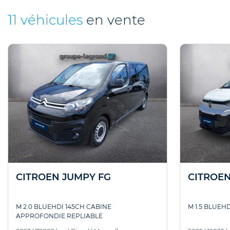
11 véhicules
en vente
CITROEN JUMPY FG
CITROEN
M 2.0 BLUEHDI 145CH CABINE
M 1.5 BLUEHD
APPROFONDIE REPLIABLE