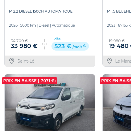
M 1.5 BLUEH
M 2.2 DIESEL 150CH AUTOMATIQUE
2023
|
87165 
2026
|
5000 km
|
Diesel
|
Automatique
dès
19 980 €
34 700 €
OU
19 480
33 980 €
523 €
/mois
Le Man
Saint-Lô
PRIX EN BAISSE (-7071 €)
PRIX EN BAISS