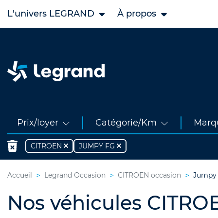
L'univers LEGRAND
À propos
Prix/loyer
Catégorie/Km
Marq
CITROEN
JUMPY FG
Accueil
Legrand Occasion
CITROEN occasion
Jumpy 
Nos véhicules CITRO