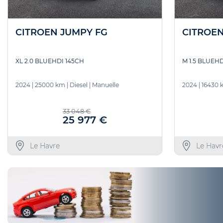
CITROEN JUMPY FG
CITROEN
XL 2.0 BLUEHDI 145CH
M 1.5 BLUEHD
2024
|
25000 km
|
Diesel
|
Manuelle
2024
|
16430 
33 048 €
25 977 €
Le Havre
Le Havr