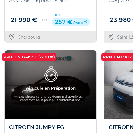
2023
|
79882 km
|
Diesel
|
Manuelle
2025
|
12835 
dès
21 990 €
23 980
OU
257 €
/mois
Cherbourg
Saint-L
PRIX EN BAISSE (-720 €)
PRIX EN BAISS
CITROEN
CITROEN JUMPY FG