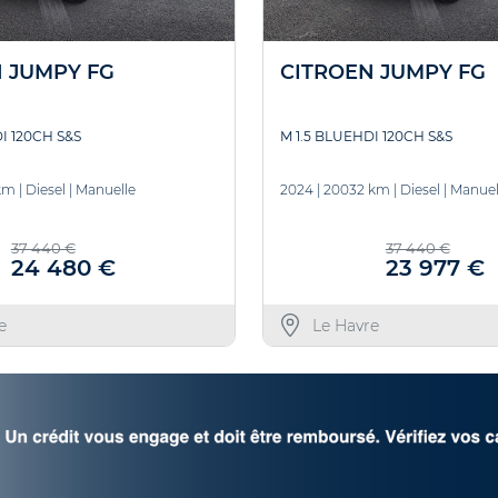
 JUMPY FG
CITROEN JUMPY FG
I 120CH S&S
M 1.5 BLUEHDI 120CH S&S
km
|
Diesel
|
Manuelle
2024
|
20032 km
|
Diesel
|
Manuel
37 440 €
37 440 €
24 480 €
23 977 €
e
Le Havre