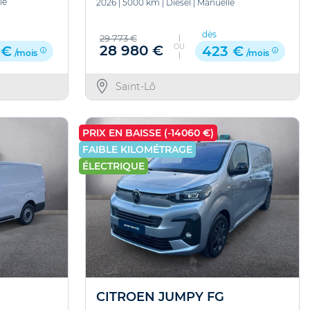
le
2026
|
5000 km
|
Diesel
|
Manuelle
dès
29 773 €
OU
28 980 €
 €
423 €
/mois
/mois
Saint-Lô
PRIX EN BAISSE (-14060 €)
FAIBLE KILOMÉTRAGE
ÉLECTRIQUE
CITROEN JUMPY FG