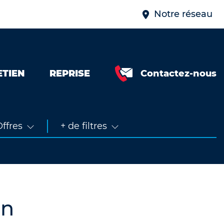
Notre réseau
ETIEN
REPRISE
Contactez-nous
Neuve &
faible km
Occasion
ffres
+ de filtres
on