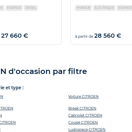
UE
ESSENCE
DIESEL
HYBRIDE
ÉLECTRIQUE
ESSENC
27 660 €
28 560 €
à partir de
 d'occasion par filtre
e et type :
EN
Voiture CITROEN
CITROEN
Break CITROEN
N
Cabriolet CITROEN
n CITROEN
Coupé CITROEN
N
Ludospace CITROEN