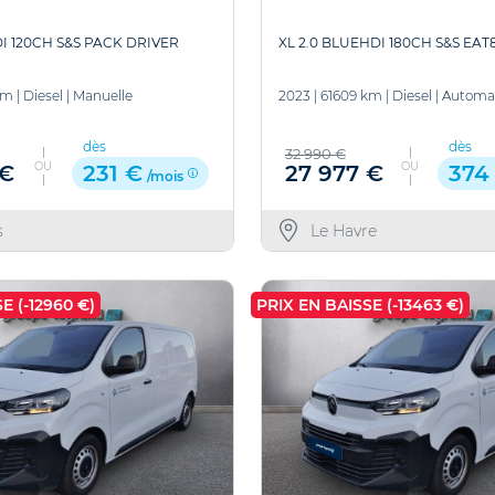
DI 120CH S&S PACK DRIVER
XL 2.0 BLUEHDI 180CH S&S EAT
km
|
Diesel
|
Manuelle
2023
|
61609 km
|
Diesel
|
Automa
dès
dès
32 990 €
OU
OU
 €
27 977 €
231 €
374
/mois
s
Le Havre
E (-12960 €)
PRIX EN BAISSE (-13463 €)