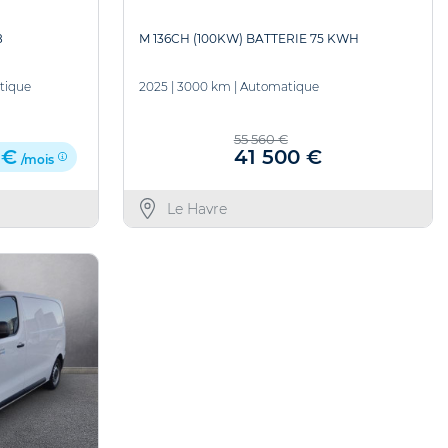
8
M 136CH (100KW) BATTERIE 75 KWH
tique
2025
|
3000 km
|
Automatique
55 560 €
41 500 €
 €
/mois
Le Havre