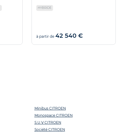
E
HYBRIDE
42 540 €
à partir de
à
Minibus CITROEN
Monospace CITROEN
S.U.V CITROEN
Société CITROEN