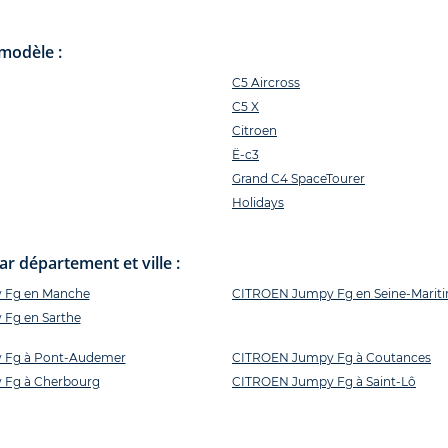
modèle :
C5 Aircross
C5 X
Citroen
Ë-c3
Grand C4 SpaceTourer
Holidays
 département et ville :
 Fg en Manche
CITROEN Jumpy Fg en Seine-Marit
Fg en Sarthe
 Fg à Pont-Audemer
CITROEN Jumpy Fg à Coutances
Fg à Cherbourg
CITROEN Jumpy Fg à Saint-Lô