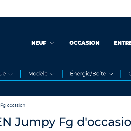
NEUF
OCCASION
ENTR
ue
Modèle
Énergie/Boîte
O
Fg occasion
EN Jumpy Fg d'occasi