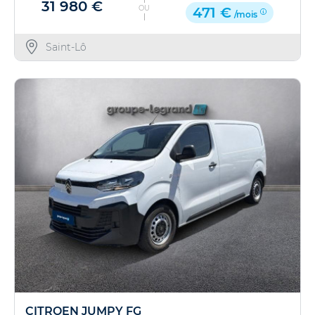
31 980 €
OU
471 €
/mois
Saint-Lô
CITROEN JUMPY FG