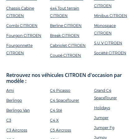
CITROEN
Chassis Cabine
4x4 Tout terrain
CITROEN
CITROEN
Minibus CITROEN
Combi CITROEN
Berline CITROEN
Monospace
CITROEN
Fourgon CITROEN
Break CITROEN
S.U.V CITROEN
Fourgonnette
Cabriolet CITROEN
CITROEN
Société CITROEN
Coupé CITROEN
Retrouvez nos véhicules CITROEN d'occasion par
modèle :
Ami
C4 Picasso
Grand C4
SpaceTourer
Berlingo
C4 SpaceTourer
Holidays
Berlingo Van
C4 Sté
Jumper
C3
C4 X
Jumper Fg
C3 Aircross
C5 Aircross
Jumpy