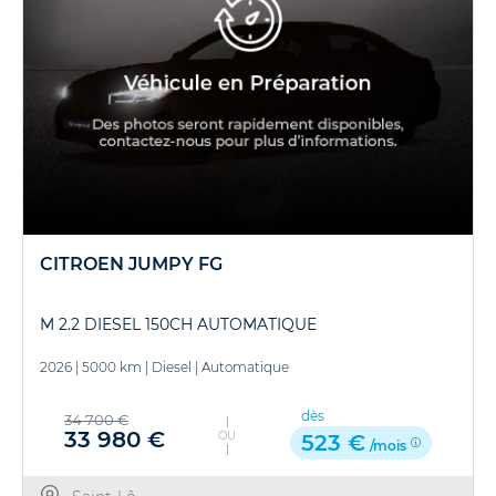
CITROEN JUMPY FG
M 2.2 DIESEL 150CH AUTOMATIQUE
2026
|
5000 km
|
Diesel
|
Automatique
dès
34 700 €
33 980 €
OU
523 €
/mois