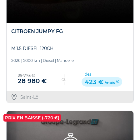
CITROEN JUMPY FG
M 1.5 DIESEL 120CH
2026
|
5000 km
|
Diesel
|
Manuelle
dès
29 773 €
28 980 €
OU
423 €
/mois
Saint-Lô
PRIX EN BAISSE (-720 €)