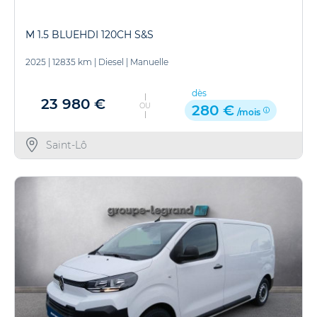
M 1.5 BLUEHDI 120CH S&S
2025
|
12835 km
|
Diesel
|
Manuelle
dès
23 980 €
OU
280 €
/mois
Saint-Lô