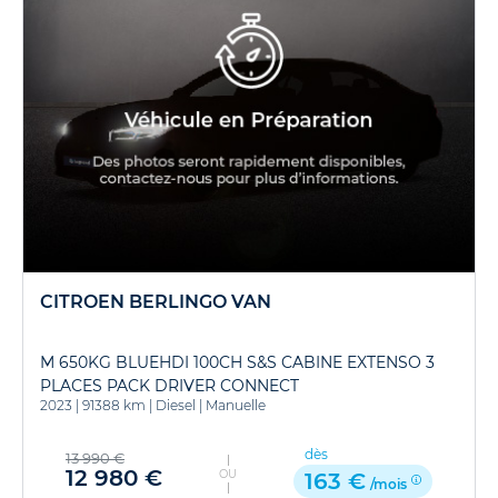
CITROEN BERLINGO VAN
M 650KG BLUEHDI 100CH S&S CABINE EXTENSO 3
PLACES PACK DRIVER CONNECT
2023
|
91388 km
|
Diesel
|
Manuelle
dès
13 990 €
12 980 €
OU
163 €
/mois