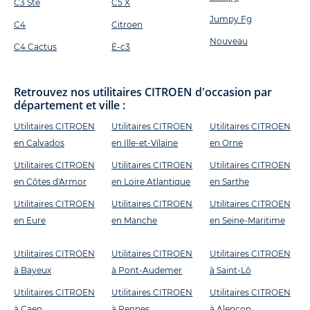
C3 Ste
C5 X
Jumpy Fg
C4
Citroen
Nouveau
C4 Cactus
Ë-c3
Retrouvez nos utilitaires CITROEN d'occasion par
département et ville :
Utilitaires CITROEN
Utilitaires CITROEN
Utilitaires CITROEN
en Calvados
en Ille-et-Vilaine
en Orne
Utilitaires CITROEN
Utilitaires CITROEN
Utilitaires CITROEN
en Côtes d'Armor
en Loire Atlantique
en Sarthe
Utilitaires CITROEN
Utilitaires CITROEN
Utilitaires CITROEN
en Eure
en Manche
en Seine-Maritime
Utilitaires CITROEN
Utilitaires CITROEN
Utilitaires CITROEN
à Bayeux
à Pont-Audemer
à Saint-Lô
Utilitaires CITROEN
Utilitaires CITROEN
Utilitaires CITROEN
à Caen
à Rennes
à Alençon