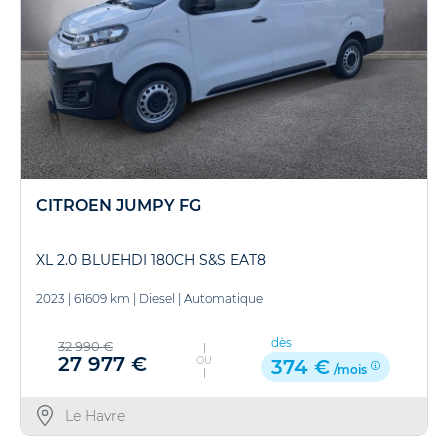
CITROEN JUMPY FG
XL 2.0 BLUEHDI 180CH S&S EAT8
2023
|
61609 km
|
Diesel
|
Automatique
dès
32 990 €
27 977 €
OU
374 €
/mois
Le Havre