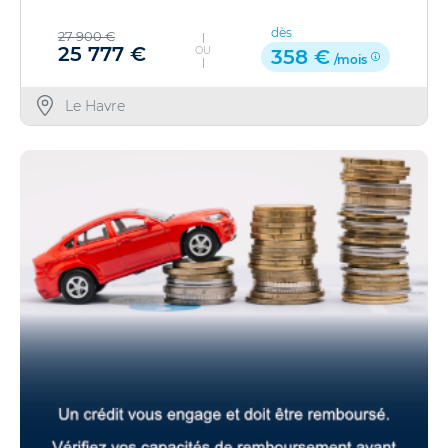
dès
27 900 €
25 777 €
OU
358 €
/mois
Le Havre