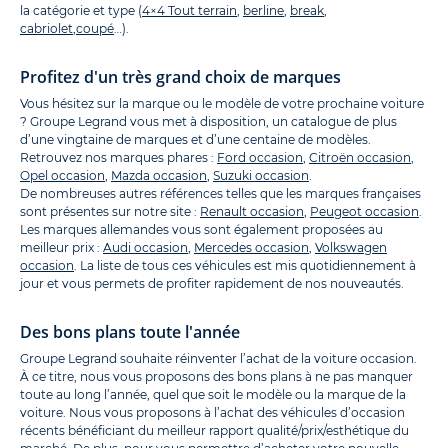
la catégorie et type (
4×4 Tout terrain
,
berline
,
break
,
cabriolet
,
coupé
…).
Profitez d'un très grand choix de marques
Vous hésitez sur la marque ou le modèle de votre prochaine voiture
? Groupe Legrand vous met à disposition, un catalogue de plus
d’une vingtaine de marques et d’une centaine de modèles.
Retrouvez nos marques phares :
Ford occasion
,
Citroën occasion
,
Opel occasion
,
Mazda occasion
,
Suzuki occasion
.
De nombreuses autres références telles que les marques françaises
sont présentes sur notre site :
Renault occasion
,
Peugeot occasion
.
Les marques allemandes vous sont également proposées au
meilleur prix :
Audi occasion
,
Mercedes occasion
,
Volkswagen
occasion
. La liste de tous ces véhicules est mis quotidiennement à
jour et vous permets de profiter rapidement de nos nouveautés.
Des bons plans toute l'année
Groupe Legrand souhaite réinventer l’achat de la voiture occasion.
À ce titre, nous vous proposons des bons plans à ne pas manquer
toute au long l’année, quel que soit le modèle ou la marque de la
voiture. Nous vous proposons à l’achat des véhicules d’occasion
récents bénéficiant du meilleur rapport qualité/prix/esthétique du