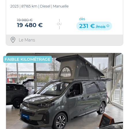
2023
|
87165 km
|
Diesel
|
Manuelle
dès
19 980 €
19 480 €
OU
231 €
/mois
Le Mans
FAIBLE KILOMÉTRAGE