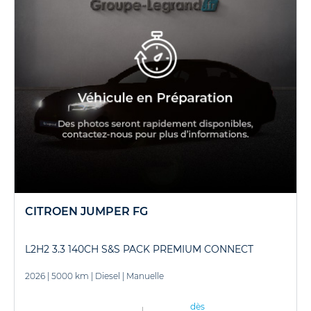
CITROEN JUMPER FG
L2H2 3.3 140CH S&S PACK PREMIUM CONNECT
2026
|
5000 km
|
Diesel
|
Manuelle
dès