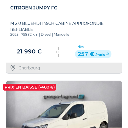
CITROEN JUMPY FG
M 2.0 BLUEHDI 145CH CABINE APPROFONDIE
REPLIABLE
2023
|
79882 km
|
Diesel
|
Manuelle
dès
21 990 €
OU
257 €
/mois
Cherbourg
PRIX EN BAISSE (-400 €)