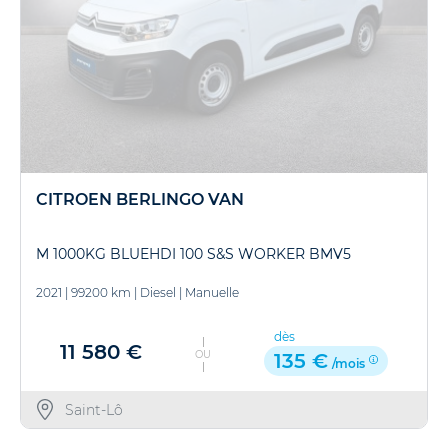
CITROEN BERLINGO VAN
M 1000KG BLUEHDI 100 S&S WORKER BMV5
2021
|
99200 km
|
Diesel
|
Manuelle
dès
11 580 €
OU
135 €
/mois
Saint-Lô