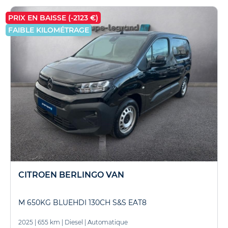
PRIX EN BAISSE (-2123 €)
FAIBLE KILOMÉTRAGE
CITROEN BERLINGO VAN
M 650KG BLUEHDI 130CH S&S EAT8
2025
|
655 km
|
Diesel
|
Automatique