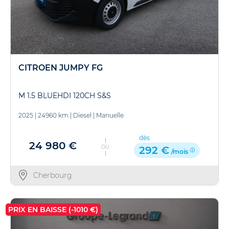
CITROEN JUMPY FG
M 1.5 BLUEHDI 120CH S&S
2025
|
24960 km
|
Diesel
|
Manuelle
dès
24 980 €
OU
292 €
/mois
Cherbourg
PRIX EN BAISSE (-1010 €)