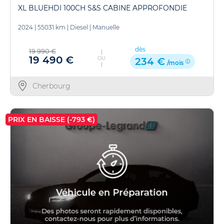
XL BLUEHDI 100CH S&S CABINE APPROFONDIE
2024
|
55031 km
|
Diesel
|
Manuelle
dès
19 990 €
19 490 €
OU
234 €
/mois
Cherbourg
PRIX EN BAISSE (-793 €)