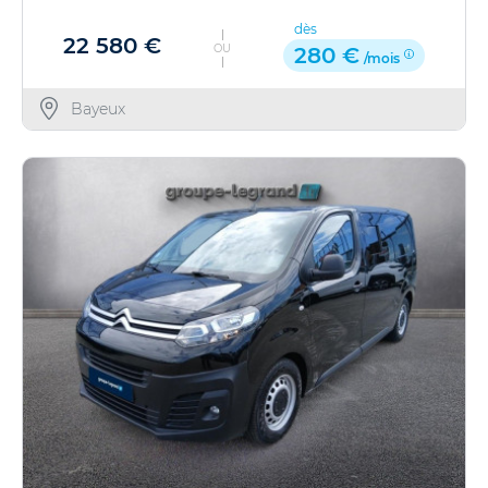
dès
22 580 €
OU
280 €
/mois
Bayeux