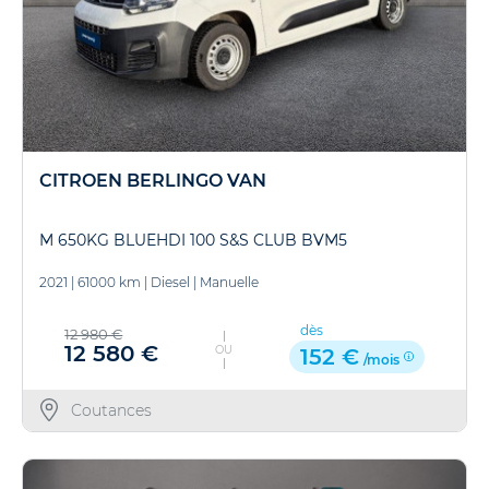
CITROEN BERLINGO VAN
M 650KG BLUEHDI 100 S&S CLUB BVM5
2021
|
61000 km
|
Diesel
|
Manuelle
dès
12 980 €
12 580 €
OU
152 €
/mois
Coutances