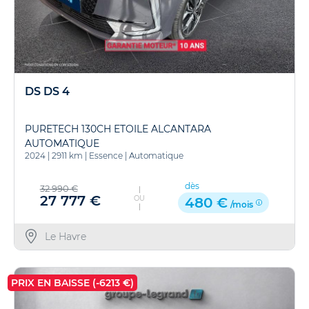
DS DS 4
PURETECH 130CH ETOILE ALCANTARA
AUTOMATIQUE
2024
|
2911 km
|
Essence
|
Automatique
dès
32 990 €
27 777 €
OU
480 €
/mois
Le Havre
PRIX EN BAISSE (-6213 €)