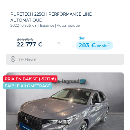
PURETECH 225CH PERFORMANCE LINE +
AUTOMATIQUE
2022
|
61356 km
|
Essence
|
Automatique
dès
24 990 €
22 777 €
OU
283 €
/mois
Le Havre
PRIX EN BAISSE (-5213 €)
FAIBLE KILOMÉTRAGE