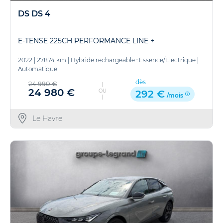
DS DS 4
E-TENSE 225CH PERFORMANCE LINE +
2022
|
27874 km
|
Hybride rechargeable : Essence/Electrique
|
Automatique
dès
24 990 €
24 980 €
OU
292 €
/mois
Le Havre