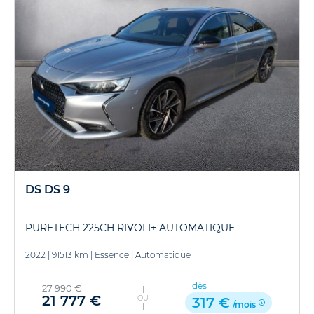
DS DS 9
PURETECH 225CH RIVOLI+ AUTOMATIQUE
2022
|
91513 km
|
Essence
|
Automatique
dès
27 990 €
21 777 €
OU
317 €
/mois