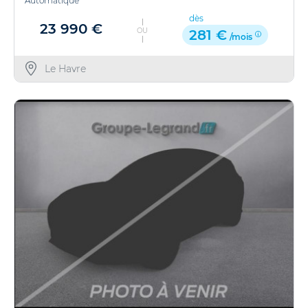
Automatique
dès
23 990 €
OU
281 €
/mois
Le Havre