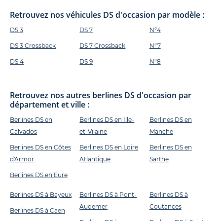
Retrouvez nos véhicules DS d'occasion par modèle :
DS 3
DS 7
N°4
DS 3 Crossback
DS 7 Crossback
N°7
DS 4
DS 9
N°8
Retrouvez nos autres berlines DS d'occasion par
département et ville :
Berlines DS en
Berlines DS en Ille-
Berlines DS en
Calvados
et-Vilaine
Manche
Berlines DS en Côtes
Berlines DS en Loire
Berlines DS en
d'Armor
Atlantique
Sarthe
Berlines DS en Eure
Berlines DS à Bayeux
Berlines DS à Pont-
Berlines DS à
Audemer
Coutances
Berlines DS à Caen