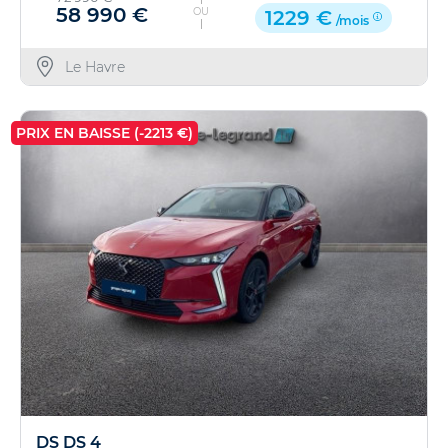
58 990 €
OU
1229 €
/mois
Le Havre
PRIX EN BAISSE (-2213 €)
DS DS 4