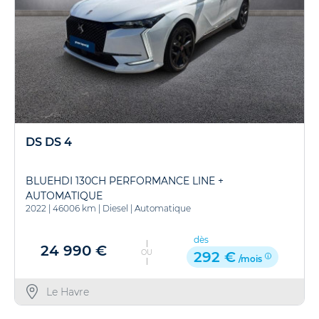
DS DS 4
BLUEHDI 130CH PERFORMANCE LINE +
AUTOMATIQUE
2022
|
46006 km
|
Diesel
|
Automatique
dès
24 990 €
OU
292 €
/mois
Le Havre