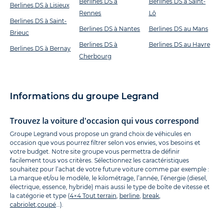
Berlines DS à
Berlines DS à Saint-
Berlines DS à Lisieux
Rennes
Lô
Berlines DS à Saint-
Berlines DS à Nantes
Berlines DS au Mans
Brieuc
Berlines DS à
Berlines DS au Havre
Berlines DS à Bernay
Cherbourg
Informations du groupe Legrand
Trouvez la voiture d'occasion qui vous correspond
Groupe Legrand vous propose un grand choix de véhicules en
occasion que vous pourrez filtrer selon vos envies, vos besoins et
votre budget. Notre site groupe vous permettra de définir
facilement tous vos critères. Sélectionnez les caractéristiques
souhaitez pour l’achat de votre future voiture comme par exemple :
La marque et/ou le modèle, le kilométrage, l’année, l’énergie (diesel,
électrique, essence, hybride) mais aussi le type de boîte de vitesse et
la catégorie et type (
4×4 Tout terrain
,
berline
,
break
,
cabriolet
,
coupé
…).