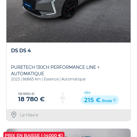
DS DS 4
PURETECH 130CH PERFORMANCE LINE +
AUTOMATIQUE
2023
|
86865 km
|
Essence
|
Automatique
dès
18 990 €
18 780 €
OU
215 €
/mois
Le Havre
PRIX EN BAISSE (-14000 €)