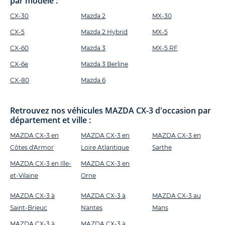
par modèle :
CX-30
Mazda 2
MX-30
CX-5
Mazda 2 Hybrid
MX-5
CX-60
Mazda 3
MX-5 RF
CX-6e
Mazda 3 Berline
CX-80
Mazda 6
Retrouvez nos véhicules MAZDA CX-3 d'occasion par
département et ville :
MAZDA CX-3 en
MAZDA CX-3 en
MAZDA CX-3 en
Côtes d'Armor
Loire Atlantique
Sarthe
MAZDA CX-3 en Ille-
MAZDA CX-3 en
et-Vilaine
Orne
MAZDA CX-3 à
MAZDA CX-3 à
MAZDA CX-3 au
Saint-Brieuc
Nantes
Mans
MAZDA CX-3 à
MAZDA CX-3 à