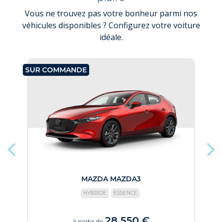
Vous ne trouvez pas votre bonheur parmi nos
véhicules disponibles ? Configurez votre voiture
idéale.
SUR COMMANDE
SU
MAZDA MAZDA3
HYBRIDE
ESSENCE
28 550 €
à partir de