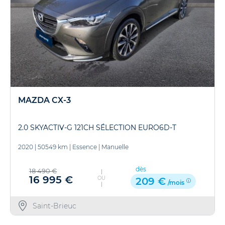
MAZDA CX-3
2.0 SKYACTIV-G 121CH SÉLECTION EURO6D-T
2020
|
50549 km
|
Essence
|
Manuelle
dès
18 490 €
16 995 €
OU
209 €
/mois
Saint-Brieuc