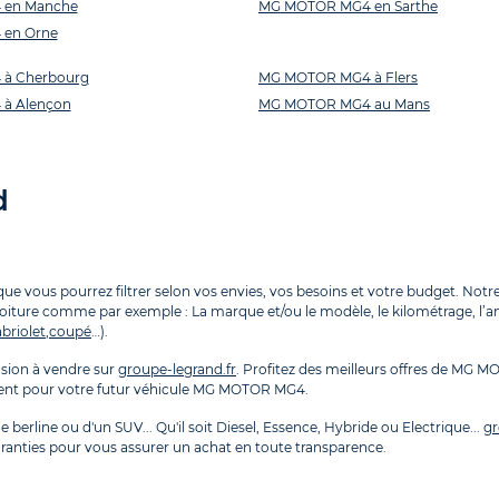
en Manche
MG MOTOR MG4 en Sarthe
en Orne
à Cherbourg
MG MOTOR MG4 à Flers
à Alençon
MG MOTOR MG4 au Mans
d
 vous pourrez filtrer selon vos envies, vos besoins et votre budget. Notre 
voiture comme par exemple : La marque et/ou le modèle, le kilométrage, l’anné
briolet
,
coupé
…).
ion à vendre sur
groupe-legrand.fr
. Profitez des meilleurs offres de MG 
ement pour votre futur véhicule MG MOTOR MG4.
 berline ou d'un SUV... Qu'il soit Diesel, Essence, Hybride ou Electrique...
gr
ranties pour vous assurer un achat en toute transparence.