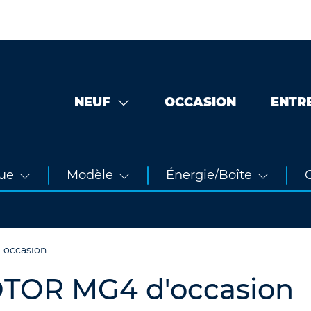
NEUF
OCCASION
ENTR
ue
Modèle
Énergie/Boîte
O
 occasion
OTOR MG4 d'occasion