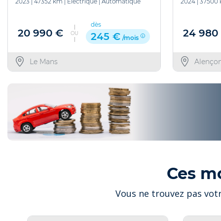
2023
|
47352 km
|
Electrique
|
Automatique
2024
|
37500
dès
20 990 €
24 980
OU
245 €
/mois
Le Mans
Alenço
Ces m
Vous ne trouvez pas votr