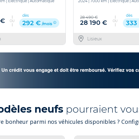
 km
|
Electrique
|
Automatique
2024
|
7000 km
|
Electrique
|
Aut
dès
dès
28 490 €
 €
OU
OU
28 190 €
292 €
333
/mois
n
Lisieux
odèles neufs
pourraient vous
e bonheur parmi nos véhicules disponibles ? Configu