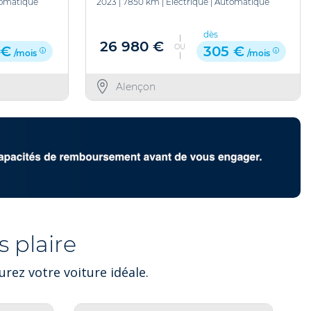
omatique
2023
|
7850 km
|
Electrique
|
Automatique
dès
26 980 €
OU
 €
305 €
/mois
/mois
Alençon
 plaire
rez votre voiture idéale.