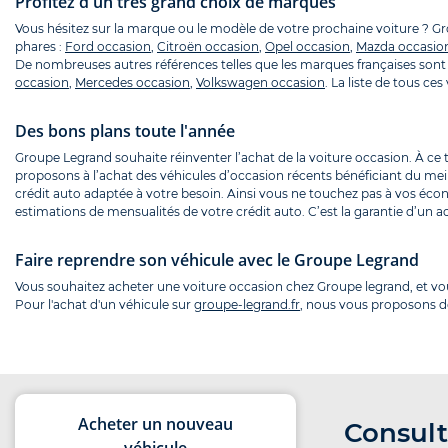
Profitez d'un très grand choix de marques
Vous hésitez sur la marque ou le modèle de votre prochaine voiture ? 
phares :
Ford occasion
,
Citroën occasion
,
Opel occasion
,
Mazda occasio
De nombreuses autres références telles que les marques françaises sont 
occasion
,
Mercedes occasion
,
Volkswagen occasion
. La liste de tous c
Des bons plans toute l'année
Groupe Legrand souhaite réinventer l’achat de la voiture occasion. À ce
proposons à l’achat des véhicules d’occasion récents bénéficiant du mei
crédit auto adaptée à votre besoin. Ainsi vous ne touchez pas à vos écon
estimations de mensualités de votre crédit auto. C’est la garantie d’un ac
Faire reprendre son véhicule avec le Groupe Legrand
Vous souhaitez acheter une voiture occasion chez Groupe legrand, et v
Pour l'achat d'un véhicule sur
groupe-legrand.fr
, nous vous proposons de
Acheter un nouveau
Consult