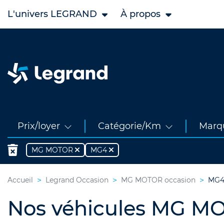
L'univers LEGRAND
À propos
Prix/loyer
Catégorie/Km
Marq
MG MOTOR
MG4
Accueil
Legrand Occasion
MG MOTOR occasion
MG4
Nos véhicules MG M