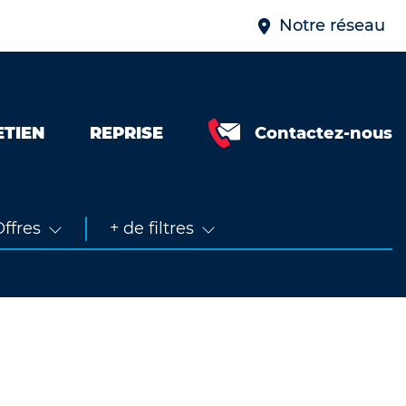
Notre réseau
ETIEN
REPRISE
Contactez-nous
Neuve &
faible km
Occasion
ffres
+ de filtres