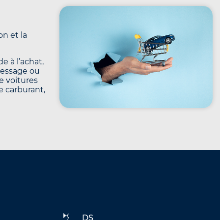
n et la
e à l’achat,
message ou
e voitures
le carburant,
DS