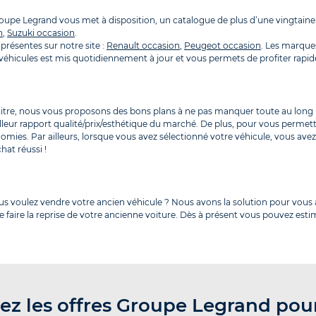
Groupe Legrand vous met à disposition, un catalogue de plus d’une vingta
n
,
Suzuki occasion
.
présentes sur notre site :
Renault occasion
,
Peugeot occasion
. Les marque
es véhicules est mis quotidiennement à jour et vous permets de profiter ra
 titre, nous vous proposons des bons plans à ne pas manquer toute au long 
lleur rapport qualité/prix/esthétique du marché. De plus, pour vous permet
omies. Par ailleurs, lorsque vous avez sélectionné votre véhicule, vous av
hat réussi !
ous voulez vendre votre ancien véhicule ? Nous avons la solution pour vo
 faire la reprise de votre ancienne voiture. Dès à présent vous pouvez estim
ez les offres Groupe Legrand pou