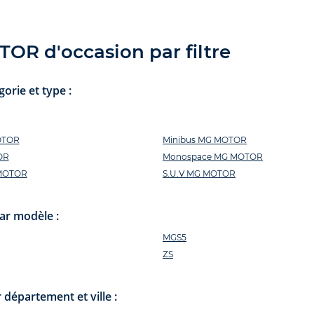
OR d'occasion par filtre
rie et type :
OTOR
Minibus MG MOTOR
OR
Monospace MG MOTOR
MOTOR
S.U.V MG MOTOR
ar modèle :
MGS5
ZS
épartement et ville :