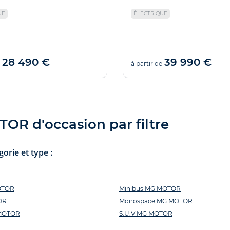
UE
ÉLECTRIQUE
28 490 €
39 990 €
à partir de
OR d'occasion par filtre
rie et type :
OTOR
Minibus MG MOTOR
OR
Monospace MG MOTOR
MOTOR
S.U.V MG MOTOR