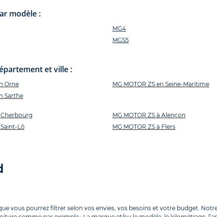
ar modèle :
MG4
MGS5
artement et ville :
n Orne
MG MOTOR ZS en Seine-Maritime
 Sarthe
 Cherbourg
MG MOTOR ZS à Alençon
Saint-Lô
MG MOTOR ZS à Flers
d
 vous pourrez filtrer selon vos envies, vos besoins et votre budget. Notre 
voiture comme par exemple : La marque et/ou le modèle, le kilométrage, l’anné