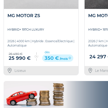
MG MOTOR ZS
MG MOT
HYBRID+ 197CH LUXURY
HYBRID+ 19
2026
|
4000 km
|
Hybride : Essence/Electrique
|
2026
|
1 km
|
H
Automatique
Automatique
dès
26 490 €
24 297
OU
25 990 €
350 €
/mois
Lisieux
Le Man