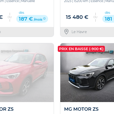
 km
|
Essence
|
Manuelle
2023
|
15200 km
|
Essence
|
Manue
dès
dès
 €
15 480 €
OU
OU
187 €
181
/mois
n
Le Havre
PRIX EN BAISSE (-900 €)
OR ZS
MG MOTOR ZS