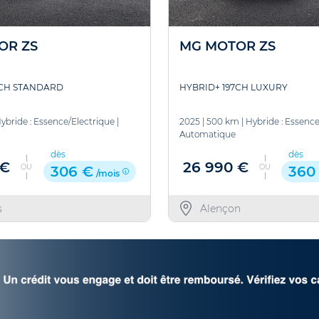
OR ZS
MG MOTOR ZS
7CH STANDARD
HYBRID+ 197CH LUXURY
ybride : Essence/Electrique
|
2025
|
500 km
|
Hybride : Essence
Automatique
dès
dès
 €
26 990 €
OU
OU
306 €
360
/mois
s
Alençon