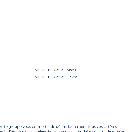
MG MOTOR ZS au Mans
MG MOTOR ZS au Havre
site groupe vous permettra de définir facilement tous vos critères.
e, l’énergie (diesel, électrique, essence, hybride) mais aussi le type de