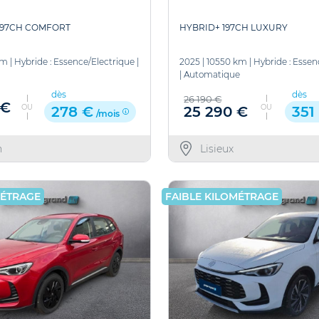
 197CH COMFORT
HYBRID+ 197CH LUXURY
km
|
Hybride : Essence/Electrique
|
2025
|
10550 km
|
Hybride : Essen
|
Automatique
dès
dès
26 190 €
 €
OU
OU
25 290 €
278 €
351
/mois
n
Lisieux
MÉTRAGE
FAIBLE KILOMÉTRAGE