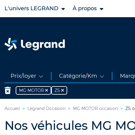
L'univers LEGRAND
À propos
Prix/loyer
Catégorie/Km
Marq
MG MOTOR
ZS
Accueil
Legrand Occasion
MG MOTOR occasion
ZS o
Nos véhicules MG MO