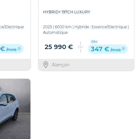
HYBRID+ 197CH LUXURY
ce/Electrique
2025
|
6000 km
|
Hybride : Essence/Electrique
|
Automatique
dès
25 990 €
OU
 €
347 €
/mois
/mois
Alençon