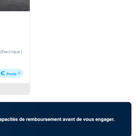
/Electrique
|
 €
/mois