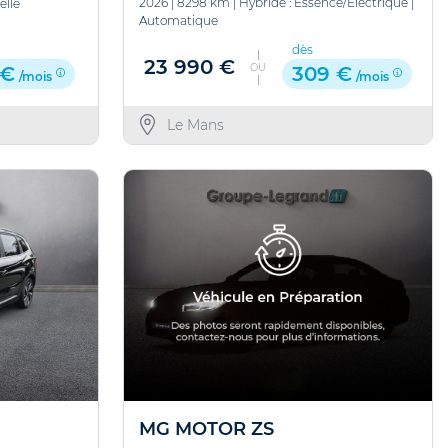
2026
|
8298 km
|
Hybride : Essence/Electrique
|
lle
Automatique
dès
23 990 €
OU
309 €
 €
/mois
/mois
Le Mans
MG MOTOR ZS