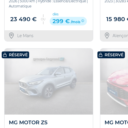
2026
|
5000 km
|
Hybride : Essence/Electrique
|
2023
|
30283
Automatique
dès
23 490 €
15 980
OU
299 €
/mois
Le Mans
Alenço
RÉSERVÉ
RÉSERVÉ
MG MOTOR ZS
MG MOT