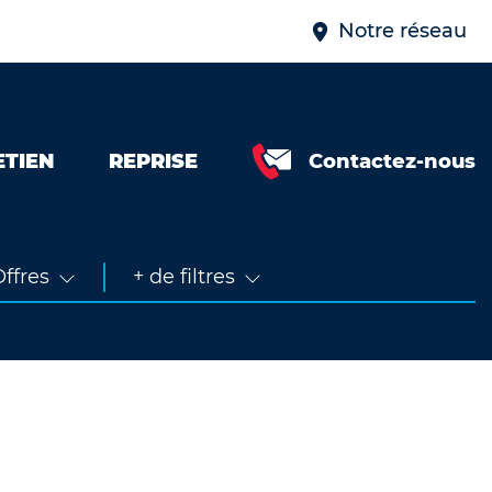
Notre réseau
ETIEN
REPRISE
Contactez-nous
Neuve &
faible km
Occasion
ffres
+ de filtres