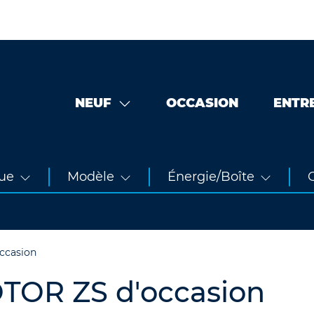
NEUF
OCCASION
ENTR
ue
Modèle
Énergie/Boîte
O
ccasion
TOR ZS d'occasion