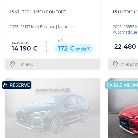
1.5 VTI-TECH 106CH COMFORT
1.5 HYBRID+
2023
|
15137 km
|
Essence
|
Manuelle
2025
|
13592 
Automatique
dès
14 690 €
22 480
OU
14 190 €
172 €
/mois
Lisieux
Alenço
FAIBLE KILO
RÉSERVÉ