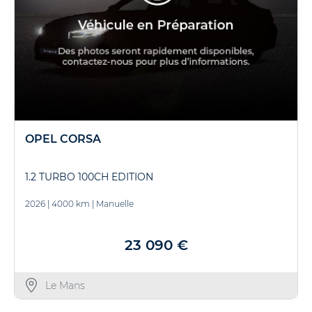
OPEL CORSA
1.2 TURBO 100CH EDITION
2026
|
4000 km
|
Manuelle
23 090 €
Le Mans