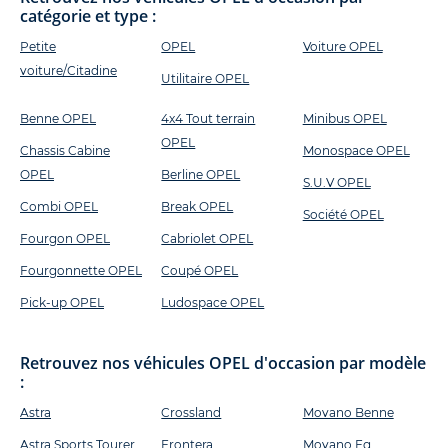
catégorie et type :
Petite
OPEL
Voiture OPEL
voiture/Citadine
Utilitaire OPEL
Benne OPEL
4x4 Tout terrain
Minibus OPEL
OPEL
Chassis Cabine
Monospace OPEL
OPEL
Berline OPEL
S.U.V OPEL
Combi OPEL
Break OPEL
Société OPEL
Fourgon OPEL
Cabriolet OPEL
Fourgonnette OPEL
Coupé OPEL
Pick-up OPEL
Ludospace OPEL
Retrouvez nos véhicules OPEL d'occasion par modèle
:
Astra
Crossland
Movano Benne
Astra Sports Tourer
Frontera
Movano Fg