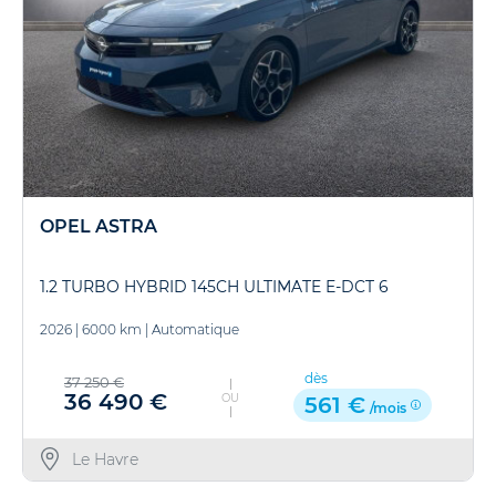
OPEL ASTRA
1.2 TURBO HYBRID 145CH ULTIMATE E-DCT 6
2026
|
6000 km
|
Automatique
dès
37 250 €
36 490 €
OU
561 €
/mois
Le Havre