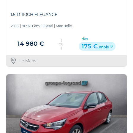
1.5 D 110CH ELEGANCE
2022
|
90920 km
|
Diesel
|
Manuelle
dès
14 980 €
OU
175 €
/mois
Le Mans