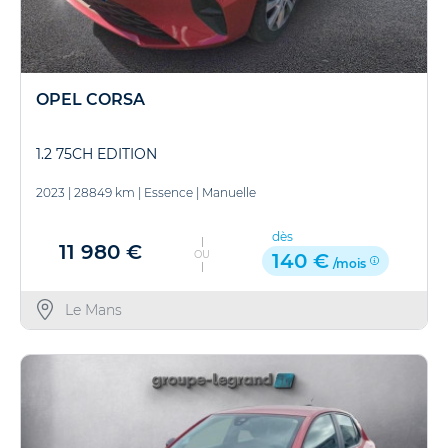
OPEL CORSA
1.2 75CH EDITION
2023
|
28849 km
|
Essence
|
Manuelle
dès
11 980 €
OU
140 €
/mois
Le Mans