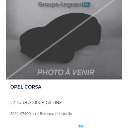
OPEL CORSA
1.2 TURBO 100CH GS LINE
2021
|
67400 km
|
Essence
|
Manuelle
dès