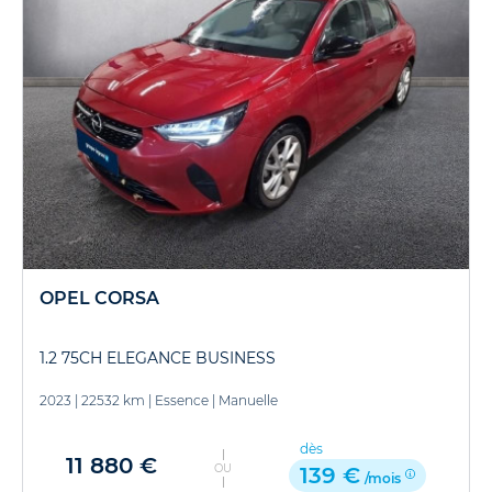
OPEL CORSA
1.2 75CH ELEGANCE BUSINESS
2023
|
22532 km
|
Essence
|
Manuelle
dès
11 880 €
OU
139 €
/mois