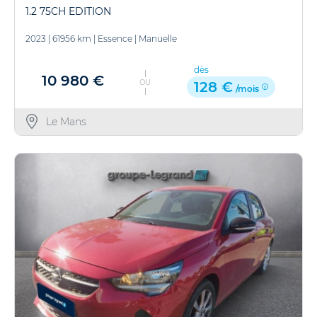
1.2 75CH EDITION
2023
|
61956 km
|
Essence
|
Manuelle
dès
10 980 €
OU
128 €
/mois
Le Mans