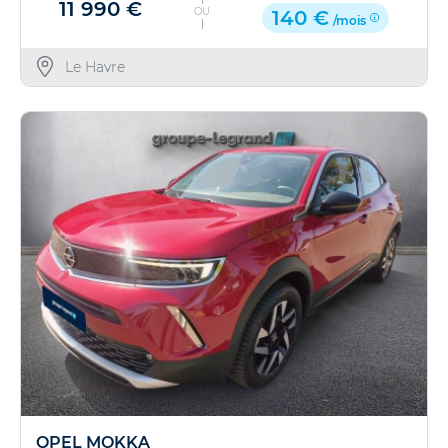
11 990 €
OU
140 €
/mois
Le Havre
OPEL MOKKA