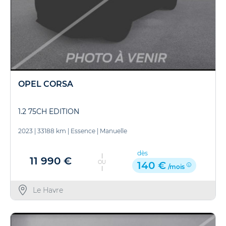
OPEL CORSA
1.2 75CH EDITION
2023
|
33188 km
|
Essence
|
Manuelle
dès
11 990 €
OU
140 €
/mois
Le Havre