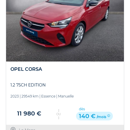
OPEL CORSA
1.2 75CH EDITION
2023
|
29549 km
|
Essence
|
Manuelle
dès
11 980 €
OU
140 €
/mois