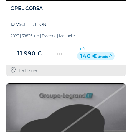
OPEL CORSA
1.2 75CH EDITION
2023
|
39835 km
|
Essence
|
Manuelle
dès
11 990 €
OU
140 €
/mois
Le Havre