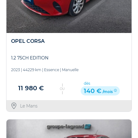
OPEL CORSA
1.2 75CH EDITION
2023
|
44229 km
|
Essence
|
Manuelle
dès
11 980 €
OU
140 €
/mois
Le Mans