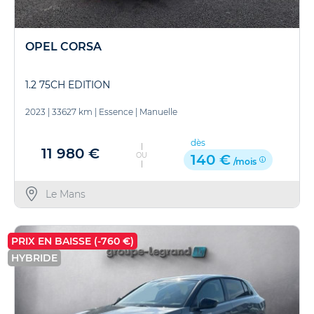
OPEL CORSA
1.2 75CH EDITION
2023
|
33627 km
|
Essence
|
Manuelle
dès
11 980 €
OU
140 €
/mois
Le Mans
PRIX EN BAISSE (-760 €)
HYBRIDE