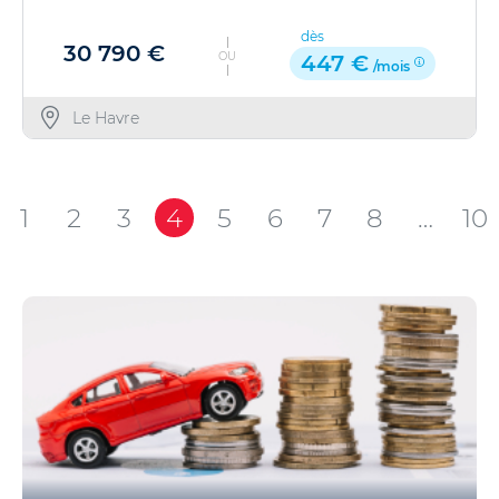
dès
30 790 €
OU
447 €
/mois
Le Havre
1
2
3
4
5
6
7
8
…
10