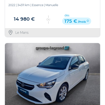
2022
|
34311 km
|
Essence
|
Manuelle
dès
14 980 €
OU
175 €
/mois
Le Mans