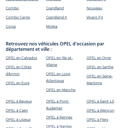
Combo
Grandland
Nouveau
Combo Cargo
Grandland X
Vivaro Fg
Corsa
Mokka
Retrouvez nos véhicules OPEL d'occasion par
département et ville :
OPEL en Calvados
OPEL en Ille-et-
OPEL en Orne
Vilaine
OPEL en Côtes
OPEL en Sarthe
d'Armor
OPEL en Loire
OPEL en Seine-
Atlantique
OPEL en Eure
Maritime
OPEL en Manche
OPEL à Bayeux
OPEL à Pont-
OPEL à Saint-Lô
Audemer
OPEL à Caen
OPEL à Alençon
OPEL à Rennes
OPEL à Lisieux
OPEL à Flers
OPEL à Nantes