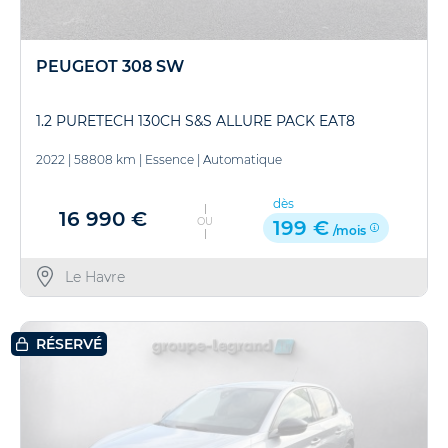
PEUGEOT 308 SW
1.2 PURETECH 130CH S&S ALLURE PACK EAT8
2022
|
58808 km
|
Essence
|
Automatique
dès
16 990 €
OU
199 €
/mois
Le Havre
RÉSERVÉ