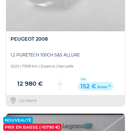
PEUGEOT 2008
1.2 PURETECH 100CH S&S ALLURE
2020
|
73919 km
|
Essence
|
Manuelle
dès
12 980 €
OU
152 €
/mois
Le Havre
NOUVEAUTÉ
PRIX EN BAISSE (-10790 €)