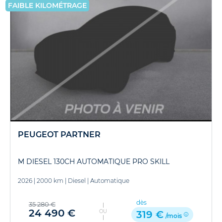
FAIBLE KILOMÉTRAGE
PEUGEOT PARTNER
M DIESEL 130CH AUTOMATIQUE PRO SKILL
2026
|
2000 km
|
Diesel
|
Automatique
dès
35 280 €
24 490 €
OU
319 €
/mois