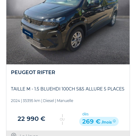
PEUGEOT RIFTER
TAILLE M - 1.5 BLUEHDI 100CH S&S ALLURE 5 PLACES
2024
|
35395 km
|
Diesel
|
Manuelle
dès
22 990 €
OU
269 €
/mois