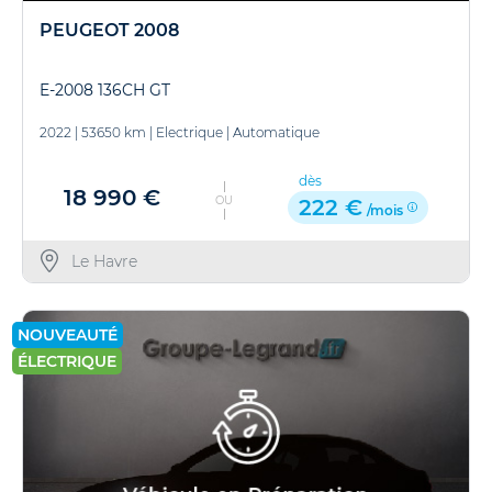
PEUGEOT 2008
E-2008 136CH GT
2022
|
53650 km
|
Electrique
|
Automatique
dès
18 990 €
OU
222 €
/mois
Le Havre
NOUVEAUTÉ
ÉLECTRIQUE