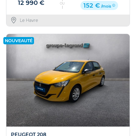
12 990 €
OU
152 €
/mois
Le Havre
NOUVEAUTÉ
PEUGEOT 208