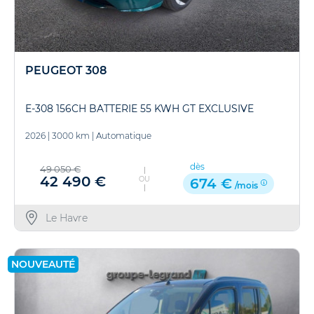
PEUGEOT 308
E-308 156CH BATTERIE 55 KWH GT EXCLUSIVE
2026
|
3000 km
|
Automatique
dès
49 050 €
42 490 €
OU
674 €
/mois
Le Havre
NOUVEAUTÉ