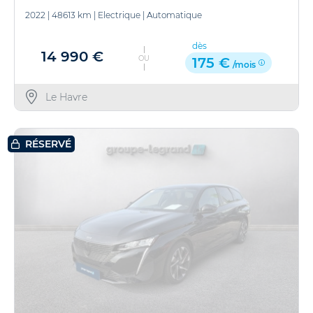
2022
|
48613 km
|
Electrique
|
Automatique
dès
14 990 €
OU
175 €
/mois
Le Havre
RÉSERVÉ