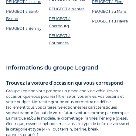
PEUGEOT à Lisieux
PEUGEOT à Flers
PEUGEOT à Nantes
PEUGEOT à Saint-
PEUGEOT au Mans
Brieuc
PEUGEOT à
PEUGEOT au Havre
Cherbourg
PEUGEOT à Bernay
PEUGEOT à
Coutances
Informations du groupe Legrand
Trouvez la voiture d'occasion qui vous correspond
Groupe Legrand vous propose un grand choix de véhicules en
occasion que vous pourrez filtrer selon vos envies, vos besoins et
votre budget. Notre site groupe vous permettra de définir
facilement tous vos critères. Sélectionnez les caractéristiques
souhaitez pour l’achat de votre future voiture comme par exemple :
La marque et/ou le modèle, le kilométrage, l’année, l’énergie (diesel,
électrique, essence, hybride) mais aussi le type de boîte de vitesse et
la catégorie et type (
4×4 Tout terrain
,
berline
,
break
,
cabriolet
,
coupé
…).