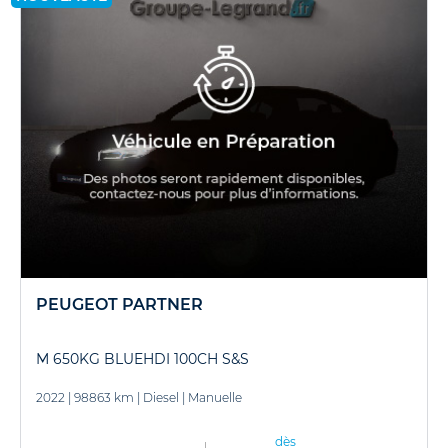
PEUGEOT PARTNER
M 650KG BLUEHDI 100CH S&S
2022
|
98863 km
|
Diesel
|
Manuelle
dès