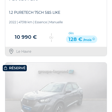
1.2 PURETECH 75CH S&S LIKE
2022
|
47318 km
|
Essence
|
Manuelle
dès
10 990 €
OU
128 €
/mois
Le Havre
RÉSERVÉ