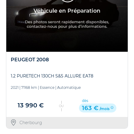
PEUGEOT 2008
1.2 PURETECH 130CH S&S ALLURE EAT8
2021
|
71168 km
|
Essence
|
Automatique
dès
13 990 €
OU
163 €
/mois
Cherbourg