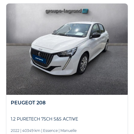
PEUGEOT 208
1.2 PURETECH 75CH S&S ACTIVE
2022
|
40349 km
|
Essence
|
Manuelle