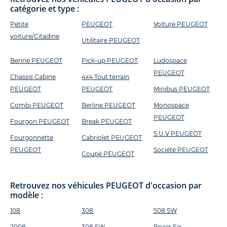
catégorie et type :
Petite
PEUGEOT
Voiture PEUGEOT
voiture/Citadine
Utilitaire PEUGEOT
Benne PEUGEOT
Pick-up PEUGEOT
Ludospace
PEUGEOT
Chassis Cabine
4x4 Tout terrain
PEUGEOT
PEUGEOT
Minibus PEUGEOT
Combi PEUGEOT
Berline PEUGEOT
Monospace
PEUGEOT
Fourgon PEUGEOT
Break PEUGEOT
S.U.V PEUGEOT
Fourgonnette
Cabriolet PEUGEOT
PEUGEOT
Société PEUGEOT
Coupé PEUGEOT
Retrouvez nos véhicules PEUGEOT d'occasion par
modèle :
108
308
508 SW
2008
308 SW
Boxer Fg