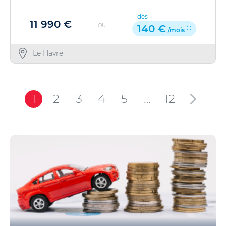
dès
11 990 €
OU
140 €
/mois
Le Havre
1
2
3
4
5
…
12