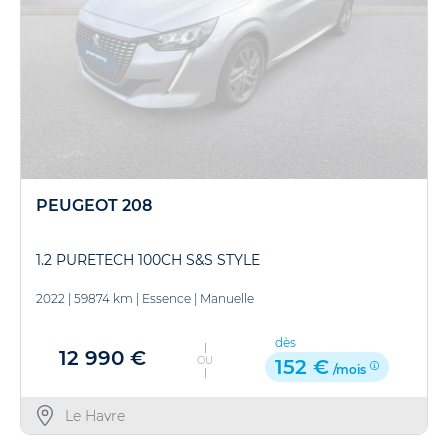
PEUGEOT 208
1.2 PURETECH 100CH S&S STYLE
2022
|
59874 km
|
Essence
|
Manuelle
dès
12 990 €
OU
152 €
/mois
Le Havre