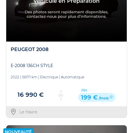
PEUGEOT 2008
E-2008 136CH STYLE
2022
|
56171 km
|
Electrique
|
Automatique
dès
16 990 €
OU
199 €
/mois
Le Havre
NOUVEAUTÉ