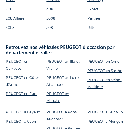
208
408
Expert
208 Affaire
5008
Partner
3008
508
Rifter
Retrouvez nos véhicules PEUGEOT d'occasion par
département et ville :
PEUGEOT en
PEUGEOT en Ille-et-
PEUGEOT en Orne
Calvados
Vilaine
PEUGEOT en Sarthe
PEUGEOT en Côtes
PEUGEOT en Loire
PEUGEOT en Seine-
d'Armor
Atlantique
Maritime
PEUGEOT en Eure
PEUGEOT en
Manche
PEUGEOT à Bayeux
PEUGEOT à Pont-
PEUGEOT à Saint-Lô
Audemer
PEUGEOT à Caen
PEUGEOT à Alençon
PEUGEOT à Rennes