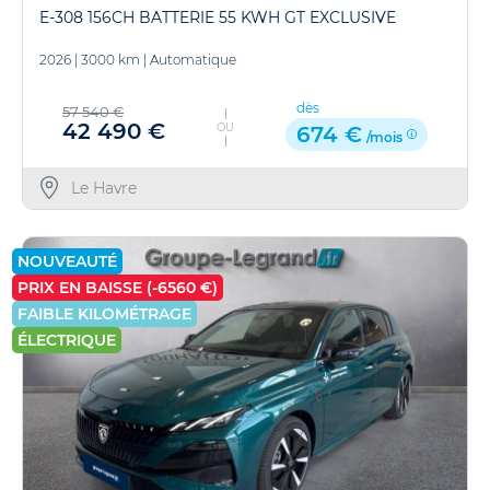
E-308 156CH BATTERIE 55 KWH GT EXCLUSIVE
2026
|
3000 km
|
Automatique
dès
57 540 €
42 490 €
OU
674 €
/mois
Le Havre
NOUVEAUTÉ
PRIX EN BAISSE (-6560 €)
FAIBLE KILOMÉTRAGE
ÉLECTRIQUE