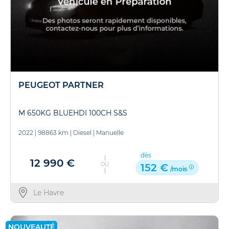
PEUGEOT PARTNER
M 650KG BLUEHDI 100CH S&S
2022
|
98863 km
|
Diesel
|
Manuelle
dès
12 990 €
OU
152 €
/mois
Le Havre
NOUVEAUTÉ