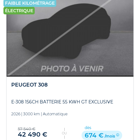
FAIBLE KILOMÉTRAGE
ÉLECTRIQUE
PEUGEOT 308
E-308 156CH BATTERIE 55 KWH GT EXCLUSIVE
2026
|
3000 km
|
Automatique
dès
57 540 €
42 490 €
OU
674 €
/mois