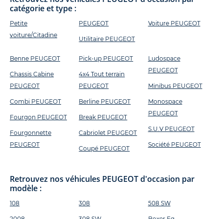
catégorie et type :
Petite
PEUGEOT
Voiture PEUGEOT
voiture/Citadine
Utilitaire PEUGEOT
Benne PEUGEOT
Pick-up PEUGEOT
Ludospace
PEUGEOT
Chassis Cabine
4x4 Tout terrain
PEUGEOT
PEUGEOT
Minibus PEUGEOT
Combi PEUGEOT
Berline PEUGEOT
Monospace
PEUGEOT
Fourgon PEUGEOT
Break PEUGEOT
S.U.V PEUGEOT
Fourgonnette
Cabriolet PEUGEOT
PEUGEOT
Société PEUGEOT
Coupé PEUGEOT
Retrouvez nos véhicules PEUGEOT d'occasion par
modèle :
108
308
508 SW
2008
308 SW
Boxer Fg