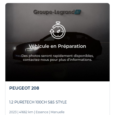
PEUGEOT 208
1.2 PURETECH 100CH S&S STYLE
2023
|
41662 km
|
Essence
|
Manuelle