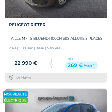
PEUGEOT RIFTER
TAILLE M - 1.5 BLUEHDI 100CH S&S ALLURE 5 PLACES
2024
|
35395 km
|
Diesel
|
Manuelle
dès
22 990 €
OU
269 €
/mois
Le Havre
NOUVEAUTÉ
ÉLECTRIQUE