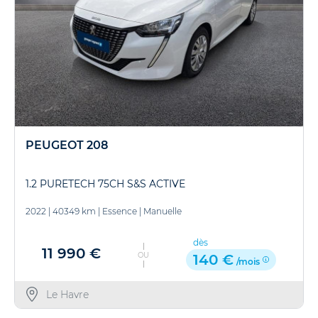
PEUGEOT 208
1.2 PURETECH 75CH S&S ACTIVE
2022
|
40349 km
|
Essence
|
Manuelle
dès
11 990 €
OU
140 €
/mois
Le Havre