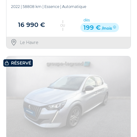
2022
|
58808 km
|
Essence
|
Automatique
dès
16 990 €
OU
199 €
/mois
Le Havre
RÉSERVÉ