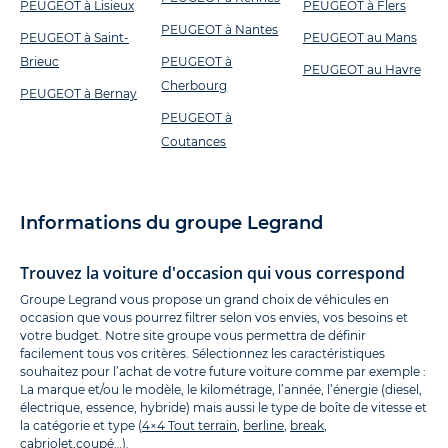
PEUGEOT à Lisieux
PEUGEOT à Flers
PEUGEOT à Nantes
PEUGEOT à Saint-
PEUGEOT au Mans
Brieuc
PEUGEOT à
PEUGEOT au Havre
Cherbourg
PEUGEOT à Bernay
PEUGEOT à
Coutances
Informations du groupe Legrand
Trouvez la voiture d'occasion qui vous correspond
Groupe Legrand vous propose un grand choix de véhicules en
occasion que vous pourrez filtrer selon vos envies, vos besoins et
votre budget. Notre site groupe vous permettra de définir
facilement tous vos critères. Sélectionnez les caractéristiques
souhaitez pour l’achat de votre future voiture comme par exemple :
La marque et/ou le modèle, le kilométrage, l’année, l’énergie (diesel,
électrique, essence, hybride) mais aussi le type de boîte de vitesse et
la catégorie et type (
4×4 Tout terrain
,
berline
,
break
,
cabriolet
,
coupé
…).