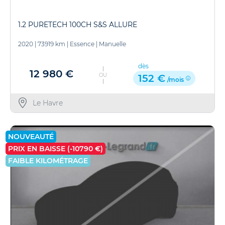
1.2 PURETECH 100CH S&S ALLURE
2020
|
73919 km
|
Essence
|
Manuelle
dès
12 980 €
OU
152 €
/mois
Le Havre
NOUVEAUTÉ
PRIX EN BAISSE (-10790 €)
FAIBLE KILOMÉTRAGE