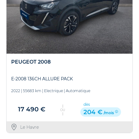
PEUGEOT 2008
E-2008 136CH ALLURE PACK
2022
|
55683 km
|
Electrique
|
Automatique
dès
17 490 €
OU
204 €
/mois
Le Havre