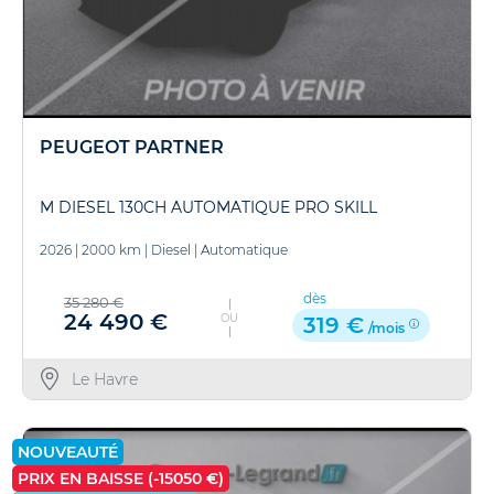
PEUGEOT PARTNER
M DIESEL 130CH AUTOMATIQUE PRO SKILL
2026
|
2000 km
|
Diesel
|
Automatique
dès
35 280 €
24 490 €
OU
319 €
/mois
Le Havre
NOUVEAUTÉ
PRIX EN BAISSE (-15050 €)