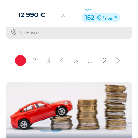
dès
12 990 €
OU
152 €
/mois
Le Havre
1
2
3
4
5
…
12