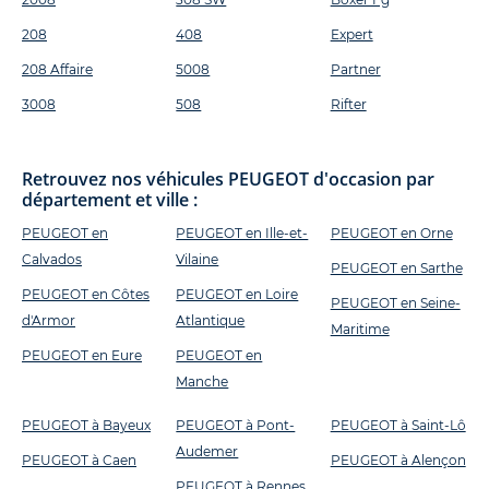
208
408
Expert
208 Affaire
5008
Partner
3008
508
Rifter
Retrouvez nos véhicules PEUGEOT d'occasion par
département et ville :
PEUGEOT en
PEUGEOT en Ille-et-
PEUGEOT en Orne
Calvados
Vilaine
PEUGEOT en Sarthe
PEUGEOT en Côtes
PEUGEOT en Loire
PEUGEOT en Seine-
d'Armor
Atlantique
Maritime
PEUGEOT en Eure
PEUGEOT en
Manche
PEUGEOT à Bayeux
PEUGEOT à Pont-
PEUGEOT à Saint-Lô
Audemer
PEUGEOT à Caen
PEUGEOT à Alençon
PEUGEOT à Rennes