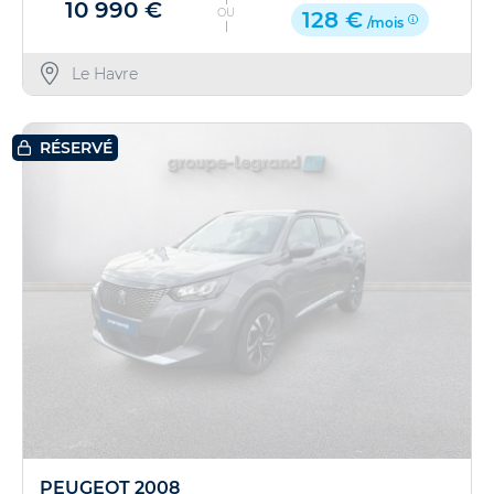
10 990 €
OU
128 €
/mois
Le Havre
RÉSERVÉ
PEUGEOT 2008