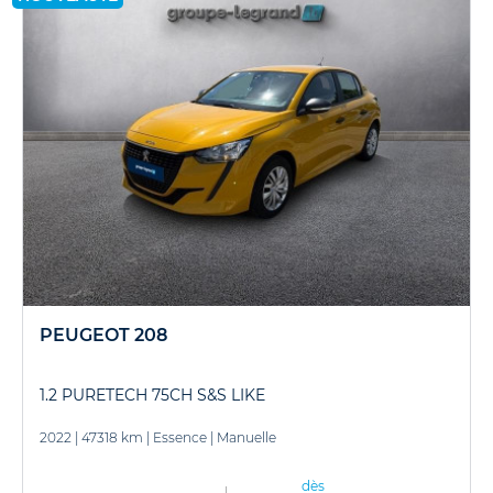
PEUGEOT 208
1.2 PURETECH 75CH S&S LIKE
2022
|
47318 km
|
Essence
|
Manuelle
dès