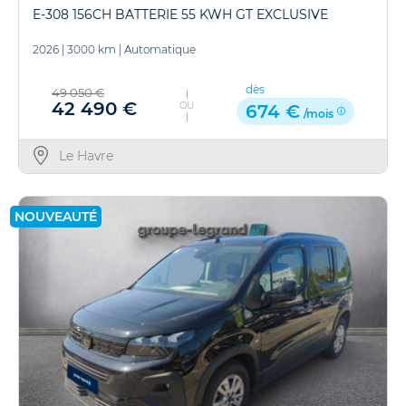
E-308 156CH BATTERIE 55 KWH GT EXCLUSIVE
2026
|
3000 km
|
Automatique
dès
49 050 €
42 490 €
OU
674 €
/mois
Le Havre
NOUVEAUTÉ