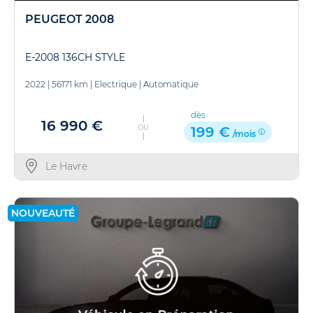
PEUGEOT 2008
E-2008 136CH STYLE
2022
|
56171 km
|
Electrique
|
Automatique
dès
16 990 €
OU
199 €
/mois
Le Havre
NOUVEAUTÉ