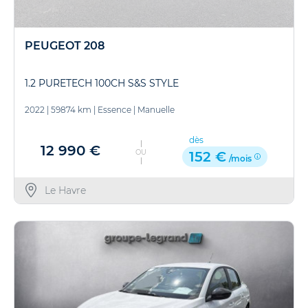
PEUGEOT 208
1.2 PURETECH 100CH S&S STYLE
2022
|
59874 km
|
Essence
|
Manuelle
dès
12 990 €
OU
152 €
/mois
Le Havre