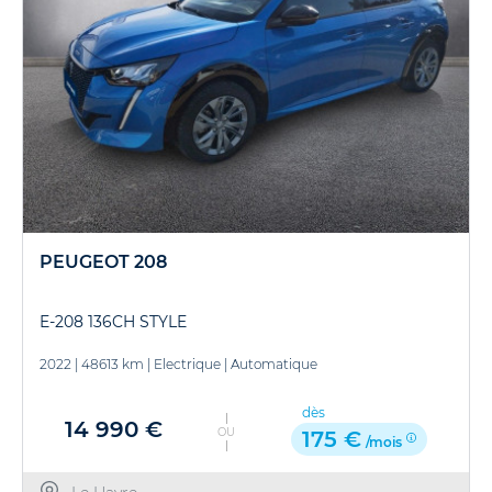
PEUGEOT 208
E-208 136CH STYLE
2022
|
48613 km
|
Electrique
|
Automatique
dès
14 990 €
OU
175 €
/mois