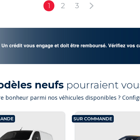
1
2
3
odèles neufs
pourraient vous
e bonheur parmi nos véhicules disponibles ? Configu
MANDE
SUR COMMANDE