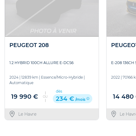
PEUGEOT 208
PEUGEO
1.2 HYBRID 100CH ALLURE E-DCS6
E-208 136CH 
2024
|
12839 km
|
Essence/Micro-Hybride
|
2022
|
70166 
Automatique
dès
19 990 €
14 480
OU
234 €
/mois
Le Havre
Le Havr