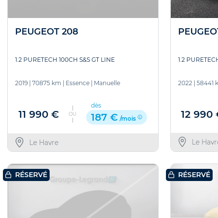
PEUGEO
PEUGEOT 208
1.2 PURETEC
1.2 PURETECH 100CH S&S GT LINE
2022
|
58441 
2019
|
70875 km
|
Essence
|
Manuelle
dès
12 990
11 990 €
OU
187 €
/mois
Le Havr
Le Havre
RÉSERVÉ
RÉSERVÉ