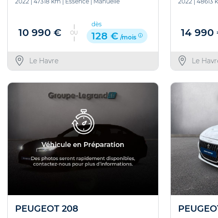
2022
|
47318 km
|
Essence
|
Manuelle
2022
|
48613 
dès
10 990 €
14 990
OU
128 €
/mois
Le Havre
Le Havr
PEUGEO
PEUGEOT 208