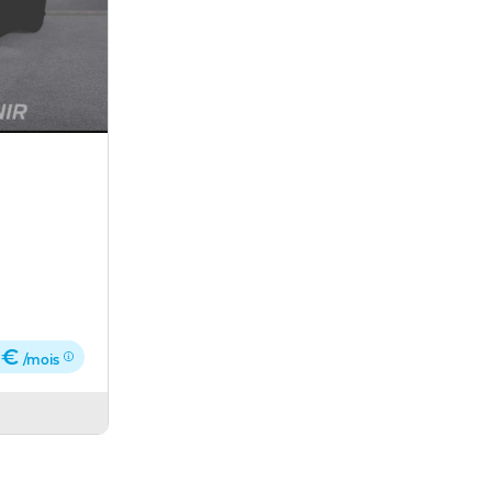
 €
/mois