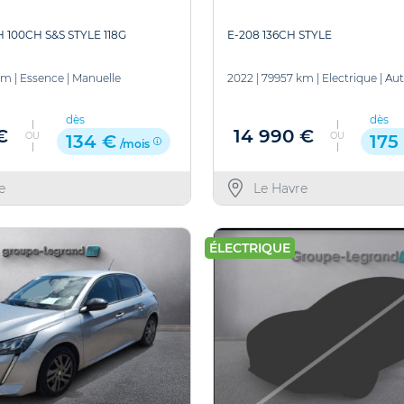
 100CH S&S STYLE 118G
E-208 136CH STYLE
km
|
Essence
|
Manuelle
2022
|
79957 km
|
Electrique
|
Au
dès
dès
€
14 990 €
OU
OU
134 €
175
/mois
e
Le Havre
ÉLECTRIQUE