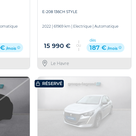
E-208 136CH STYLE
tomatique
2022
|
61969 km
|
Electrique
|
Automatique
dès
15 990 €
OU
 €
187 €
/mois
/mois
Le Havre
RÉSERVÉ