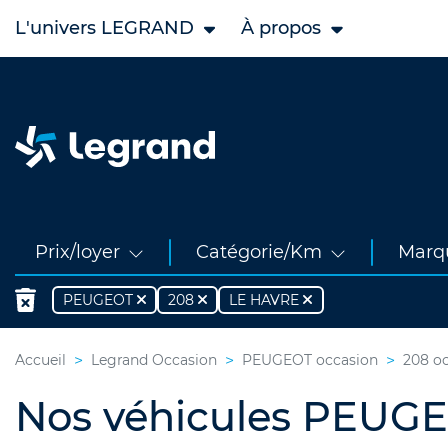
L'univers LEGRAND
À propos
Prix/loyer
Catégorie/Km
Marq
PEUGEOT
208
LE HAVRE
Accueil
Legrand Occasion
PEUGEOT occasion
208 o
Nos véhicules PEUGE