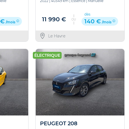
elle
2022
|
40349 km
|
Essence
|
Manuelle
dès
11 990 €
OU
 €
140 €
/mois
/mois
Le Havre
ÉLECTRIQUE
PEUGEOT 208