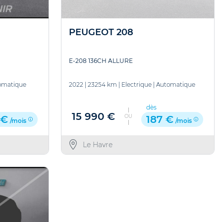
PEUGEOT 208
E-208 136CH ALLURE
omatique
2022
|
23254 km
|
Electrique
|
Automatique
dès
15 990 €
OU
 €
187 €
/mois
/mois
Le Havre