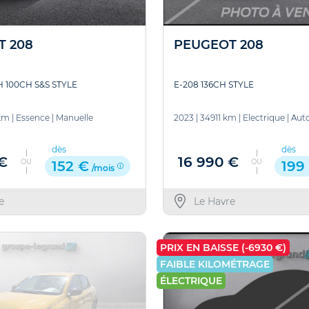
T 208
PEUGEOT 208
H 100CH S&S STYLE
E-208 136CH STYLE
km
|
Essence
|
Manuelle
2023
|
34911 km
|
Electrique
|
Aut
dès
dès
 €
16 990 €
OU
OU
152 €
199
/mois
e
Le Havre
PRIX EN BAISSE (-6930 €)
FAIBLE KILOMÉTRAGE
ÉLECTRIQUE