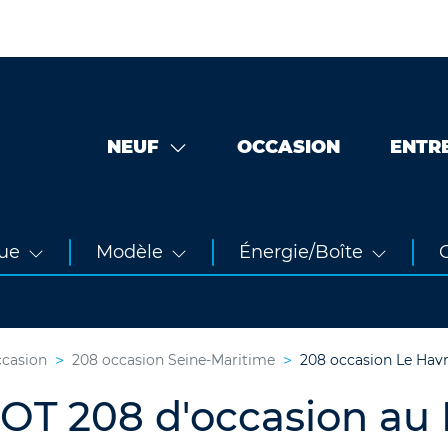
NEUF
OCCASION
ENTR
ue
Modèle
Énergie/Boîte
O
ccasion
208 occasion Seine-Maritime
208 occasion Le Hav
OT 208 d'occasion au