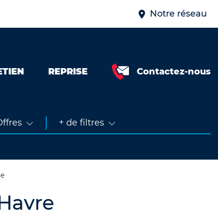
Notre réseau
ETIEN
REPRISE
Contactez-nous
Neuve &
faible km
Occasion
ffres
+ de filtres
re
 Havre