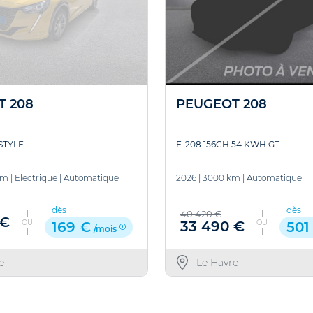
T 208
PEUGEOT 208
STYLE
E-208 156CH 54 KWH GT
km
|
Electrique
|
Automatique
2026
|
3000 km
|
Automatique
dès
dès
40 420 €
 €
OU
OU
33 490 €
169 €
501
/mois
e
Le Havre