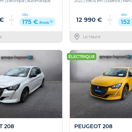
km
|
Electrique
|
Automatique
2022
|
59874 km
|
Essence
|
Manu
dès
dès
 €
12 990 €
OU
OU
175 €
152
/mois
e
Le Havre
ÉLECTRIQUE
T 208
PEUGEOT 208