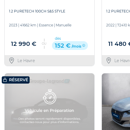
1.2 PURETECH
1.2 PURETECH 100CH S&S STYLE
2022
|
72410 
2023
|
41662 km
|
Essence
|
Manuelle
dès
11 480 
12 990 €
OU
152 €
/mois
Le Havr
Le Havre
RÉSERVÉ