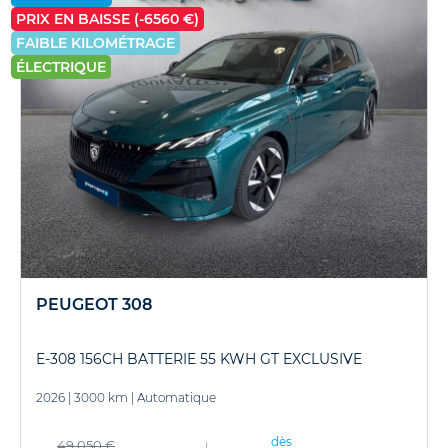
PRIX EN BAISSE (-6560 €)
FAIBLE KILOMÉTRAGE
ÉLECTRIQUE
PEUGEOT 308
E-308 156CH BATTERIE 55 KWH GT EXCLUSIVE
2026
|
3000 km
|
Automatique
dès
49 050 €