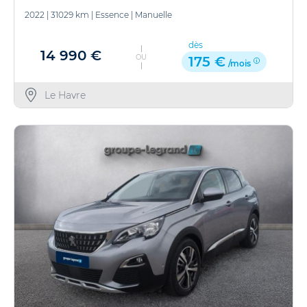
2022
|
31029 km
|
Essence
|
Manuelle
dès
14 990 €
OU
175 €
/mois
Le Havre