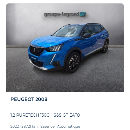
PEUGEOT 2008
1.2 PURETECH 130CH S&S GT EAT8
2022
|
38721 km
|
Essence
|
Automatique