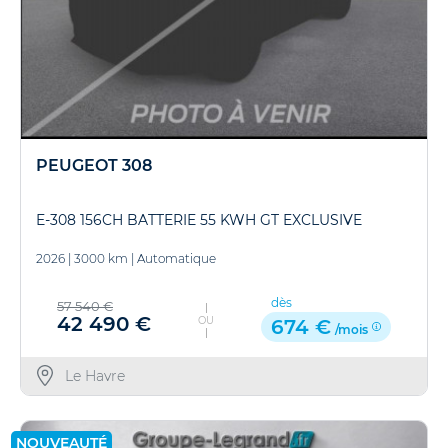
PEUGEOT 308
E-308 156CH BATTERIE 55 KWH GT EXCLUSIVE
2026
|
3000 km
|
Automatique
dès
57 540 €
42 490 €
OU
674 €
/mois
Le Havre
NOUVEAUTÉ