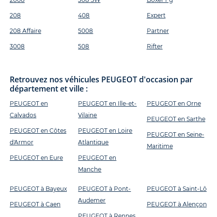
208
408
Expert
208 Affaire
5008
Partner
3008
508
Rifter
Retrouvez nos véhicules PEUGEOT d'occasion par
département et ville :
PEUGEOT en
PEUGEOT en Ille-et-
PEUGEOT en Orne
Calvados
Vilaine
PEUGEOT en Sarthe
PEUGEOT en Côtes
PEUGEOT en Loire
PEUGEOT en Seine-
d'Armor
Atlantique
Maritime
PEUGEOT en Eure
PEUGEOT en
Manche
PEUGEOT à Bayeux
PEUGEOT à Pont-
PEUGEOT à Saint-Lô
Audemer
PEUGEOT à Caen
PEUGEOT à Alençon
PEUGEOT à Rennes