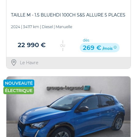
TAILLE M - 1.5 BLUEHDI 100CH S&S ALLURE 5 PLACES
2024
|
34117 km
|
Diesel
|
Manuelle
dès
22 990 €
OU
269 €
/mois
Le Havre
NOUVEAUTÉ
ÉLECTRIQUE