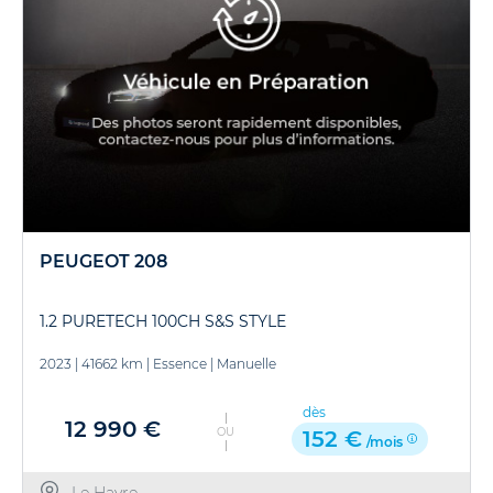
PEUGEOT 208
1.2 PURETECH 100CH S&S STYLE
2023
|
41662 km
|
Essence
|
Manuelle
dès
12 990 €
OU
152 €
/mois