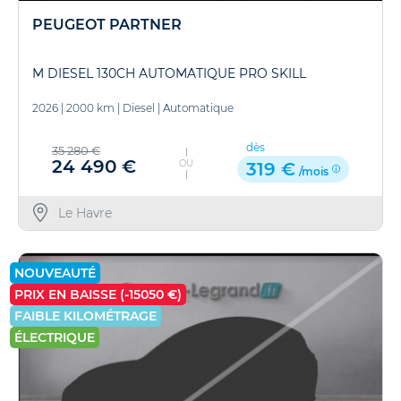
PEUGEOT PARTNER
M DIESEL 130CH AUTOMATIQUE PRO SKILL
2026
|
2000 km
|
Diesel
|
Automatique
dès
35 280 €
24 490 €
OU
319 €
/mois
Le Havre
NOUVEAUTÉ
PRIX EN BAISSE (-15050 €)
FAIBLE KILOMÉTRAGE
ÉLECTRIQUE