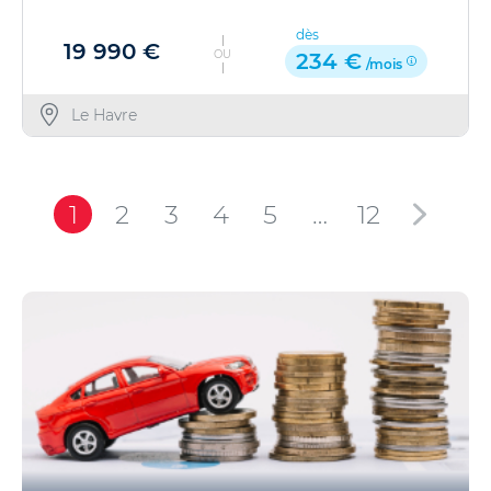
dès
19 990 €
OU
234 €
/mois
Le Havre
1
2
3
4
5
…
12