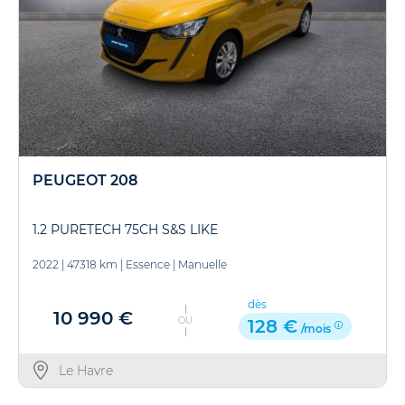
PEUGEOT 208
1.2 PURETECH 75CH S&S LIKE
2022
|
47318 km
|
Essence
|
Manuelle
dès
10 990 €
OU
128 €
/mois
Le Havre