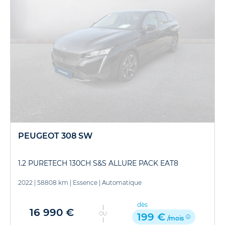
PEUGEOT 308 SW
1.2 PURETECH 130CH S&S ALLURE PACK EAT8
2022
|
58808 km
|
Essence
|
Automatique
dès
16 990 €
OU
199 €
/mois