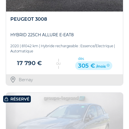
PEUGEOT 3008
HYBRID 225CH ALLURE E-EAT8
2020
|
81042 km
|
Hybride rechargeable : Essence/Electrique
|
Automatique
dès
17 790 €
OU
305 €
/mois
Bernay
RÉSERVÉ