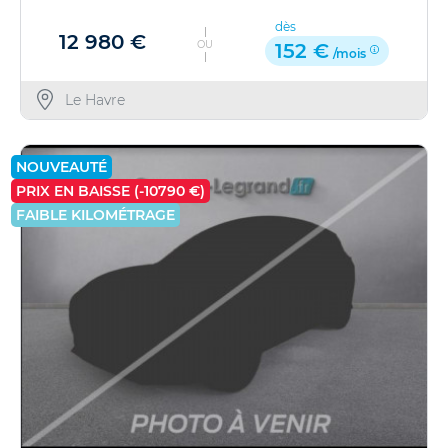
dès
12 980 €
OU
152 €
/mois
Le Havre
NOUVEAUTÉ
PRIX EN BAISSE (-10790 €)
FAIBLE KILOMÉTRAGE