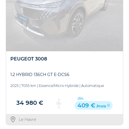
PEUGEOT 3008
1.2 HYBRID 136CH GT E-DCS6
2025
|
7055 km
|
Essence/Micro-Hybride
|
Automatique
dès
34 980 €
OU
409 €
/mois
Le Havre