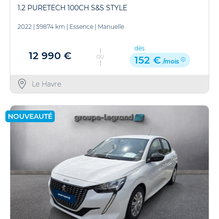
1.2 PURETECH 100CH S&S STYLE
2022
|
59874 km
|
Essence
|
Manuelle
dès
12 990 €
OU
152 €
/mois
Le Havre
NOUVEAUTÉ