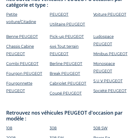
catégorie et type :
Petite
PEUGEOT
Voiture PEUGEOT
voiture/Citadine
Utilitaire PEUGEOT
Benne PEUGEOT
Pick-up PEUGEOT
Ludospace
PEUGEOT
Chassis Cabine
4x4 Tout terrain
PEUGEOT
PEUGEOT
Minibus PEUGEOT
Combi PEUGEOT
Berline PEUGEOT
Monospace
PEUGEOT
Fourgon PEUGEOT
Break PEUGEOT
S.U.V PEUGEOT
Fourgonnette
Cabriolet PEUGEOT
PEUGEOT
Société PEUGEOT
Coupé PEUGEOT
Retrouvez nos véhicules PEUGEOT d'occasion par
modèle :
108
308
508 SW
2008
308 SW
Boxer Fg