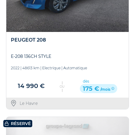
PEUGEOT 208
E-208 136CH STYLE
2022
|
48613 km
|
Electrique
|
Automatique
dès
14 990 €
OU
175 €
/mois
Le Havre
RÉSERVÉ