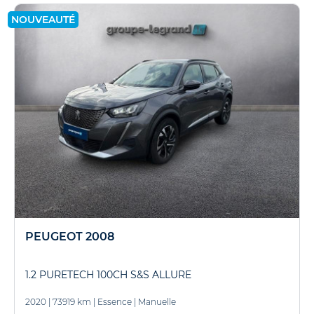
NOUVEAUTÉ
PEUGEOT 2008
1.2 PURETECH 100CH S&S ALLURE
2020
|
73919 km
|
Essence
|
Manuelle