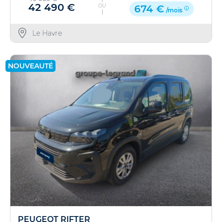
42 490 €
OU
674 €
/mois
Le Havre
NOUVEAUTÉ
PEUGEOT RIFTER