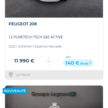
PEUGEOT 208
1.2 PURETECH 75CH S&S ACTIVE
2022
|
40349 km
|
Essence
|
Manuelle
dès
11 990 €
OU
140 €
/mois
Le Havre
NOUVEAUTÉ