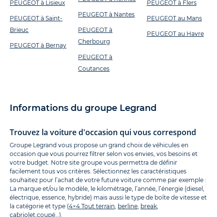
PEUGEOT à Lisieux
PEUGEOT à Flers
PEUGEOT à Nantes
PEUGEOT à Saint-
PEUGEOT au Mans
Brieuc
PEUGEOT à
PEUGEOT au Havre
Cherbourg
PEUGEOT à Bernay
PEUGEOT à
Coutances
Informations du groupe Legrand
Trouvez la voiture d'occasion qui vous correspond
Groupe Legrand vous propose un grand choix de véhicules en
occasion que vous pourrez filtrer selon vos envies, vos besoins et
votre budget. Notre site groupe vous permettra de définir
facilement tous vos critères. Sélectionnez les caractéristiques
souhaitez pour l’achat de votre future voiture comme par exemple :
La marque et/ou le modèle, le kilométrage, l’année, l’énergie (diesel,
électrique, essence, hybride) mais aussi le type de boîte de vitesse et
la catégorie et type (
4×4 Tout terrain
,
berline
,
break
,
cabriolet
,
coupé
…).