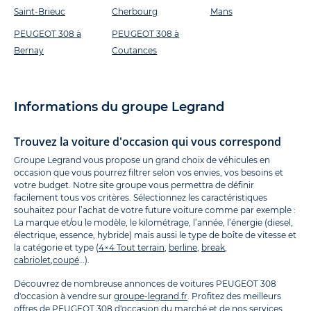
Saint-Brieuc
Cherbourg
Mans
PEUGEOT 308 à
PEUGEOT 308 à
Bernay
Coutances
Informations du groupe Legrand
Trouvez la voiture d'occasion qui vous correspond
Groupe Legrand vous propose un grand choix de véhicules en
occasion que vous pourrez filtrer selon vos envies, vos besoins et
votre budget. Notre site groupe vous permettra de définir
facilement tous vos critères. Sélectionnez les caractéristiques
souhaitez pour l’achat de votre future voiture comme par exemple :
La marque et/ou le modèle, le kilométrage, l’année, l’énergie (diesel,
électrique, essence, hybride) mais aussi le type de boîte de vitesse et
la catégorie et type (
4×4 Tout terrain
,
berline
,
break
,
cabriolet
,
coupé
…).
Découvrez de nombreuse annonces de voitures PEUGEOT 308
d'occasion à vendre sur
groupe-legrand.fr
. Profitez des meilleurs
offres de PEUGEOT 308 d'occasion du marché et de nos services