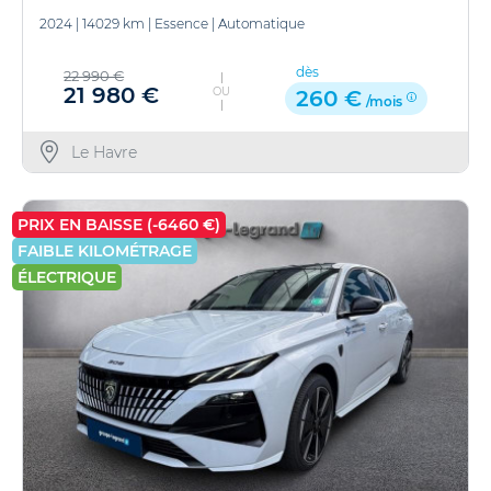
2024
|
14029 km
|
Essence
|
Automatique
dès
22 990 €
21 980 €
OU
260 €
/mois
Le Havre
PRIX EN BAISSE (-6460 €)
FAIBLE KILOMÉTRAGE
ÉLECTRIQUE