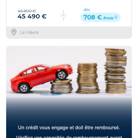
dès
46 800 €
45 490 €
OU
708 €
/mois
Le Havre