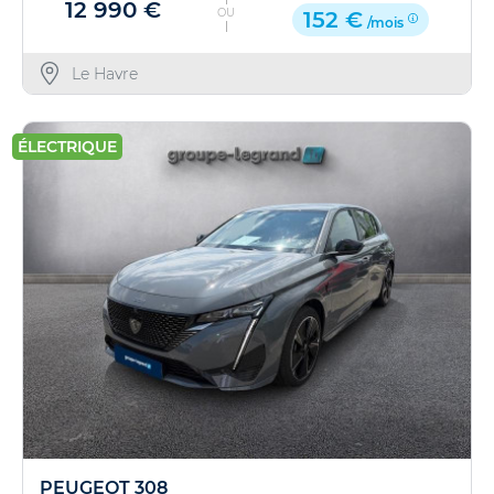
12 990 €
OU
152 €
/mois
Le Havre
ÉLECTRIQUE
PEUGEOT 308