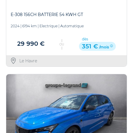
E-308 156CH BATTERIE 54 KWH GT
2024
|
6194 km
|
Electrique
|
Automatique
dès
29 990 €
OU
351 €
/mois
Le Havre