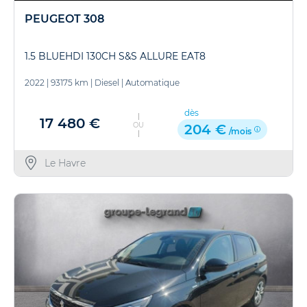
PEUGEOT 308
1.5 BLUEHDI 130CH S&S ALLURE EAT8
2022
|
93175 km
|
Diesel
|
Automatique
dès
17 480 €
OU
204 €
/mois
Le Havre