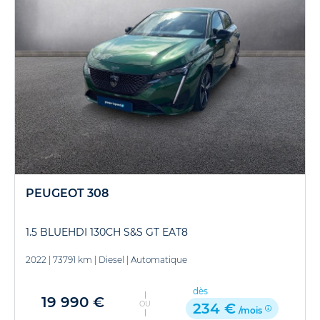
PEUGEOT 308
1.5 BLUEHDI 130CH S&S GT EAT8
2022
|
73791 km
|
Diesel
|
Automatique
dès
19 990 €
OU
234 €
/mois