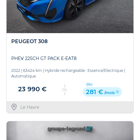
PEUGEOT 308
PHEV 225CH GT PACK E-EAT8
2022
|
63424 km
|
Hybride rechargeable : Essence/Electrique
|
Automatique
dès
23 990 €
OU
281 €
/mois
Le Havre