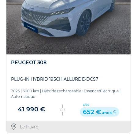
PEUGEOT 308
PLUG-IN HYBRID 195CH ALLURE E-DCS7
2025
|
6000 km
|
Hybride rechargeable : Essence/Electrique
|
Automatique
dès
41 990 €
OU
652 €
/mois
Le Havre