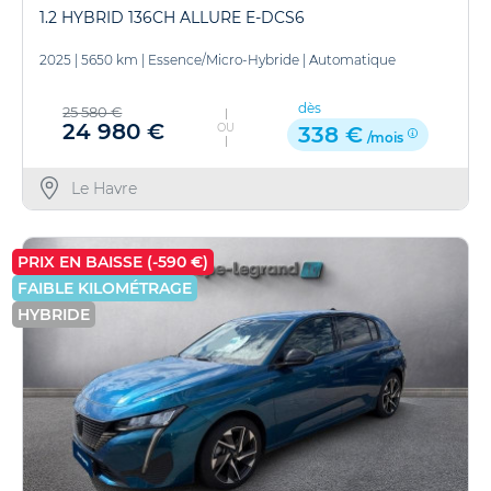
1.2 HYBRID 136CH ALLURE E-DCS6
2025
|
5650 km
|
Essence/Micro-Hybride
|
Automatique
dès
25 580 €
24 980 €
OU
338 €
/mois
Le Havre
PRIX EN BAISSE (-590 €)
FAIBLE KILOMÉTRAGE
HYBRIDE