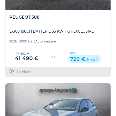
PEUGEOT 308
E-308 156CH BATTERIE 55 KWH GT EXCLUSIVE
2026
|
3000 km
|
Automatique
dès
47 950 €
41 490 €
OU
726 €
/mois
Le Havre