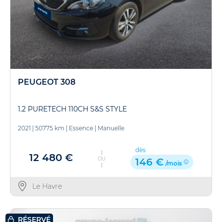
PEUGEOT 308
1.2 PURETECH 110CH S&S STYLE
2021
|
50775 km
|
Essence
|
Manuelle
dès
12 480 €
OU
146 €
/mois
Le Havre
RÉSERVÉ