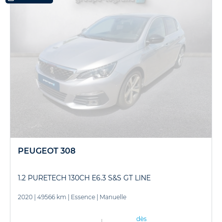
PEUGEOT 308
1.2 PURETECH 130CH E6.3 S&S GT LINE
2020
|
49566 km
|
Essence
|
Manuelle
dès