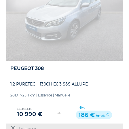
PEUGEOT 308
1.2 PURETECH 130CH E6.3 S&S ALLURE
2019
|
72511 km
|
Essence
|
Manuelle
dès
11 990 €
10 990 €
OU
186 €
/mois