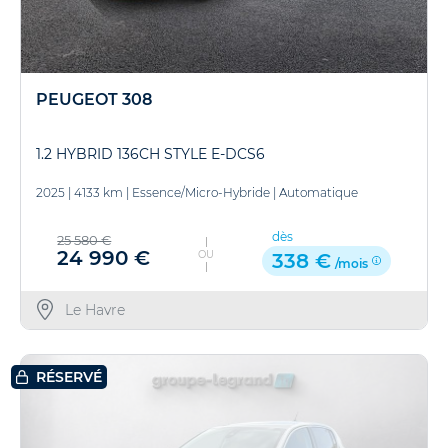
PEUGEOT 308
1.2 HYBRID 136CH STYLE E-DCS6
2025
|
4133 km
|
Essence/Micro-Hybride
|
Automatique
dès
25 580 €
24 990 €
OU
338 €
/mois
Le Havre
RÉSERVÉ