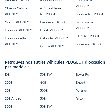
Benne PEUGEOT
Pick-up PEUGEOT
Ludospace
PEUGEOT
Chassis Cabine
4x4 Tout terrain
PEUGEOT
PEUGEOT
Minibus PEUGEOT
Combi PEUGEOT
Berline PEUGEOT
Monospace
PEUGEOT
Fourgon PEUGEOT
Break PEUGEOT
S.U.V PEUGEOT
Fourgonnette
Cabriolet PEUGEOT
PEUGEOT
Société PEUGEOT
Coupé PEUGEOT
Retrouvez nos autres véhicules PEUGEOT d'occasion
par modèle :
108
308 SW
Boxer Fg
2008
408
Expert
208
5008
Partner
208 Affaire
508
Rifter
3008
508 SW