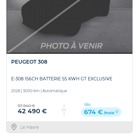
PEUGEOT 308
E-308 156CH BATTERIE 55 KWH GT EXCLUSIVE
2026
|
3000 km
|
Automatique
dès
57 540 €
42 490 €
OU
674 €
/mois
Le Havre