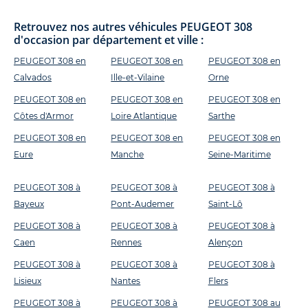
Retrouvez nos autres véhicules PEUGEOT 308
d'occasion par département et ville :
PEUGEOT 308 en
PEUGEOT 308 en
PEUGEOT 308 en
Calvados
Ille-et-Vilaine
Orne
PEUGEOT 308 en
PEUGEOT 308 en
PEUGEOT 308 en
Côtes d'Armor
Loire Atlantique
Sarthe
PEUGEOT 308 en
PEUGEOT 308 en
PEUGEOT 308 en
Eure
Manche
Seine-Maritime
PEUGEOT 308 à
PEUGEOT 308 à
PEUGEOT 308 à
Bayeux
Pont-Audemer
Saint-Lô
PEUGEOT 308 à
PEUGEOT 308 à
PEUGEOT 308 à
Caen
Rennes
Alençon
PEUGEOT 308 à
PEUGEOT 308 à
PEUGEOT 308 à
Lisieux
Nantes
Flers
PEUGEOT 308 à
PEUGEOT 308 à
PEUGEOT 308 au