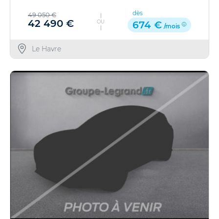
dès
49 050 €
42 490 €
OU
674 €
/mois
Le Havre