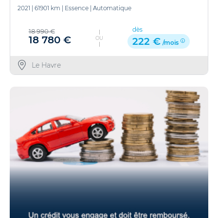
2021
|
61901 km
|
Essence
|
Automatique
dès
18 990 €
18 780 €
OU
222 €
/mois
Le Havre