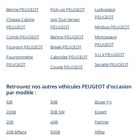
Benne PEUGEOT
Pick-up PEUGEOT
Ludospace
PEUGEOT
Chassis Cabine
4x4 Tout terrain
PEUGEOT
PEUGEOT
Minibus PEUGEOT
Combi PEUGEOT
Berline PEUGEOT
Monospace
PEUGEOT
Fourgon PEUGEOT
Break PEUGEOT
S.U.V PEUGEOT
Fourgonnette
Cabriolet PEUGEOT
PEUGEOT
Société PEUGEOT
Coupé PEUGEOT
Retrouvez nos autres véhicules PEUGEOT d'occasion
par modèle :
108
308
Boxer Fg
2008
308 SW
Expert
208
408
Partner
208 Affaire
5008
Rifter