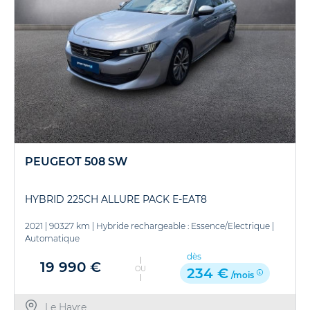
PEUGEOT 508 SW
HYBRID 225CH ALLURE PACK E-EAT8
2021
|
90327 km
|
Hybride rechargeable : Essence/Electrique
|
Automatique
dès
19 990 €
OU
234 €
/mois
Le Havre