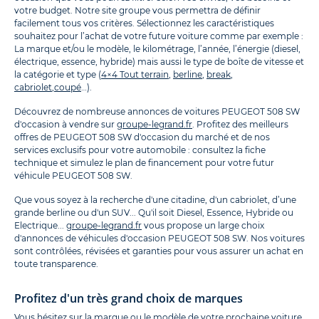
votre budget. Notre site groupe vous permettra de définir
facilement tous vos critères. Sélectionnez les caractéristiques
souhaitez pour l’achat de votre future voiture comme par exemple :
La marque et/ou le modèle, le kilométrage, l’année, l’énergie (diesel,
électrique, essence, hybride) mais aussi le type de boîte de vitesse et
la catégorie et type (
4×4 Tout terrain
,
berline
,
break
,
cabriolet
,
coupé
…).
Découvrez de nombreuse annonces de voitures PEUGEOT 508 SW
d'occasion à vendre sur
groupe-legrand.fr
. Profitez des meilleurs
offres de PEUGEOT 508 SW d'occasion du marché et de nos
services exclusifs pour votre automobile : consultez la fiche
technique et simulez le plan de financement pour votre futur
véhicule PEUGEOT 508 SW.
Que vous soyez à la recherche d'une citadine, d'un cabriolet, d’une
grande berline ou d'un SUV... Qu'il soit Diesel, Essence, Hybride ou
Electrique...
groupe-legrand.fr
vous propose un large choix
d'annonces de véhicules d'occasion PEUGEOT 508 SW. Nos voitures
sont contrôlées, révisées et garanties pour vous assurer un achat en
toute transparence.
Profitez d'un très grand choix de marques
Vous hésitez sur la marque ou le modèle de votre prochaine voiture