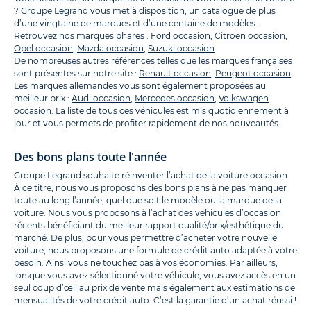
? Groupe Legrand vous met à disposition, un catalogue de plus
d’une vingtaine de marques et d’une centaine de modèles.
Retrouvez nos marques phares :
Ford occasion
,
Citroën occasion
,
Opel occasion
,
Mazda occasion
,
Suzuki occasion
.
De nombreuses autres références telles que les marques françaises
sont présentes sur notre site :
Renault occasion
,
Peugeot occasion
.
Les marques allemandes vous sont également proposées au
meilleur prix :
Audi occasion
,
Mercedes occasion
,
Volkswagen
occasion
. La liste de tous ces véhicules est mis quotidiennement à
jour et vous permets de profiter rapidement de nos nouveautés.
Des bons plans toute l'année
Groupe Legrand souhaite réinventer l’achat de la voiture occasion.
À ce titre, nous vous proposons des bons plans à ne pas manquer
toute au long l’année, quel que soit le modèle ou la marque de la
voiture. Nous vous proposons à l’achat des véhicules d’occasion
récents bénéficiant du meilleur rapport qualité/prix/esthétique du
marché. De plus, pour vous permettre d’acheter votre nouvelle
voiture, nous proposons une formule de crédit auto adaptée à votre
besoin. Ainsi vous ne touchez pas à vos économies. Par ailleurs,
lorsque vous avez sélectionné votre véhicule, vous avez accès en un
seul coup d’œil au prix de vente mais également aux estimations de
mensualités de votre crédit auto. C’est la garantie d’un achat réussi !