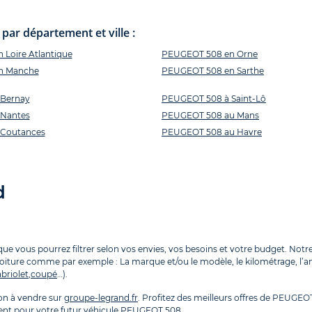
ar département et ville :
Loire Atlantique
PEUGEOT 508 en Orne
n Manche
PEUGEOT 508 en Sarthe
Bernay
PEUGEOT 508 à Saint-Lô
Nantes
PEUGEOT 508 au Mans
Coutances
PEUGEOT 508 au Havre
d
 vous pourrez filtrer selon vos envies, vos besoins et votre budget. Notre 
voiture comme par exemple : La marque et/ou le modèle, le kilométrage, l’anné
briolet
,
coupé
…).
n à vendre sur
groupe-legrand.fr
. Profitez des meilleurs offres de PEUGEO
ement pour votre futur véhicule PEUGEOT 508.