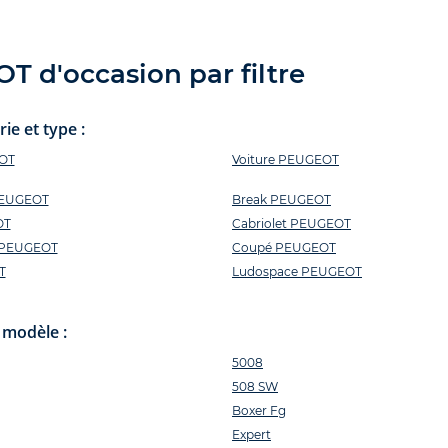
 d'occasion par filtre
e et type :
EOT
Voiture PEUGEOT
PEUGEOT
Break PEUGEOT
OT
Cabriolet PEUGEOT
n PEUGEOT
Coupé PEUGEOT
T
Ludospace PEUGEOT
 modèle :
5008
508 SW
Boxer Fg
Expert