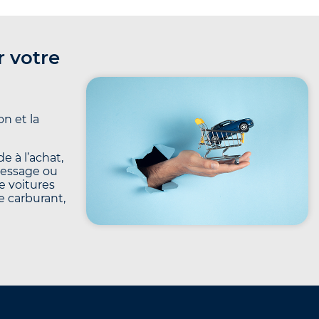
r votre
n et la
e à l’achat,
message ou
e voitures
le carburant,