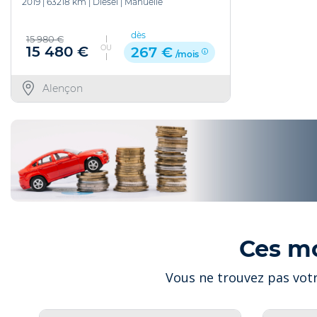
2019
|
63218 km
|
Diesel
|
Manuelle
dès
15 980 €
OU
15 480 €
267 €
/mois
Alençon
Ces m
Vous ne trouvez pas votr