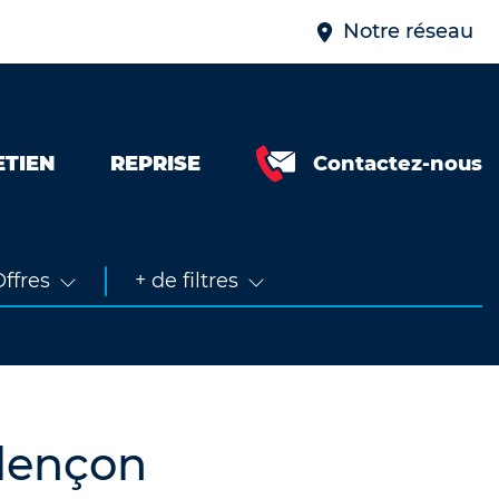
Notre réseau
ETIEN
REPRISE
Contactez-nous
Neuve &
faible km
Occasion
ffres
+ de filtres
lençon