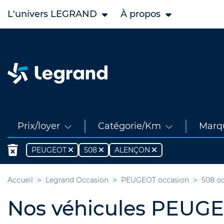
L'univers LEGRAND
À propos
Prix/loyer
Catégorie/Km
Marq
PEUGEOT
508
ALENÇON
Accueil
Legrand Occasion
PEUGEOT occasion
508 o
Nos véhicules PEUGE