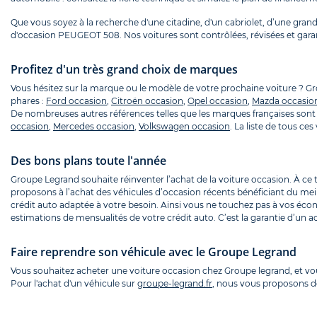
Que vous soyez à la recherche d'une citadine, d'un cabriolet, d’une grande
d'occasion PEUGEOT 508. Nos voitures sont contrôlées, révisées et gara
Profitez d'un très grand choix de marques
Vous hésitez sur la marque ou le modèle de votre prochaine voiture ? 
phares :
Ford occasion
,
Citroën occasion
,
Opel occasion
,
Mazda occasio
De nombreuses autres références telles que les marques françaises sont 
occasion
,
Mercedes occasion
,
Volkswagen occasion
. La liste de tous c
Des bons plans toute l'année
Groupe Legrand souhaite réinventer l’achat de la voiture occasion. À ce
proposons à l’achat des véhicules d’occasion récents bénéficiant du mei
crédit auto adaptée à votre besoin. Ainsi vous ne touchez pas à vos écon
estimations de mensualités de votre crédit auto. C’est la garantie d’un ac
Faire reprendre son véhicule avec le Groupe Legrand
Vous souhaitez acheter une voiture occasion chez Groupe legrand, et v
Pour l'achat d'un véhicule sur
groupe-legrand.fr
, nous vous proposons de