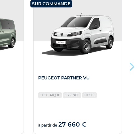
SUR COMMANDE
SU
PEUGEOT PARTNER VU
ÉLECTRIQUE
ESSENCE
DIESEL
27 660 €
à partir de
à