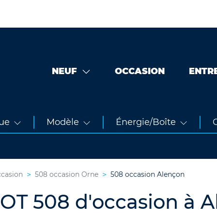
NEUF
OCCASION
ENTR
ue
Modèle
Énergie/Boîte
O
ccasion
508 occasion Orne
508 occasion Alençon
OT 508 d'occasion à A