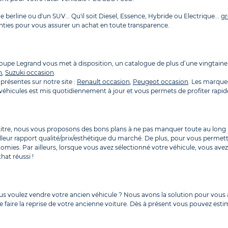
 berline ou d'un SUV... Qu'il soit Diesel, Essence, Hybride ou Electrique...
gr
nties pour vous assurer un achat en toute transparence.
Groupe Legrand vous met à disposition, un catalogue de plus d’une vingta
n
,
Suzuki occasion
.
présentes sur notre site :
Renault occasion
,
Peugeot occasion
. Les marque
es véhicules est mis quotidiennement à jour et vous permets de profiter ra
 titre, nous vous proposons des bons plans à ne pas manquer toute au long 
lleur rapport qualité/prix/esthétique du marché. De plus, pour vous permet
omies. Par ailleurs, lorsque vous avez sélectionné votre véhicule, vous av
hat réussi !
ous voulez vendre votre ancien véhicule ? Nous avons la solution pour vo
 faire la reprise de votre ancienne voiture. Dès à présent vous pouvez estim