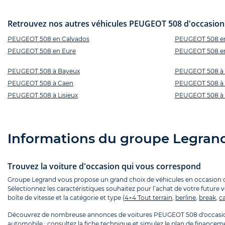
Retrouvez nos autres véhicules PEUGEOT 508 d'occasion p
PEUGEOT 508 en Calvados
PEUGEOT 508 en 
PEUGEOT 508 en Eure
PEUGEOT 508 e
PEUGEOT 508 à Bayeux
PEUGEOT 508 à 
PEUGEOT 508 à Caen
PEUGEOT 508 à 
PEUGEOT 508 à Lisieux
PEUGEOT 508 à 
Informations du groupe Legran
Trouvez la voiture d'occasion qui vous correspond
Groupe Legrand vous propose un grand choix de véhicules en occasion que
Sélectionnez les caractéristiques souhaitez pour l’achat de votre future 
boîte de vitesse et la catégorie et type (
4×4 Tout terrain
,
berline
,
break
,
ca
Découvrez de nombreuse annonces de voitures PEUGEOT 508 d'occasio
automobile : consultez la fiche technique et simulez le plan de financ