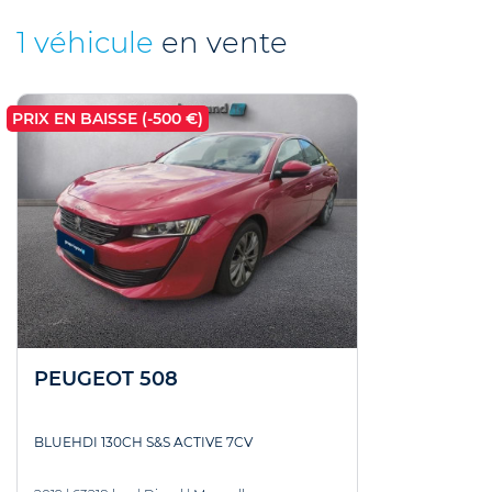
1 véhicule
en vente
PRIX EN BAISSE (-500 €)
PEUGEOT 508
BLUEHDI 130CH S&S ACTIVE 7CV