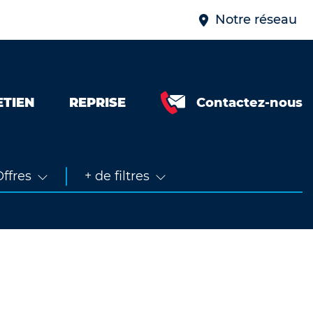
Notre réseau
ETIEN
REPRISE
Contactez-nous
Neuve &
faible km
Occasion
ffres
+ de filtres