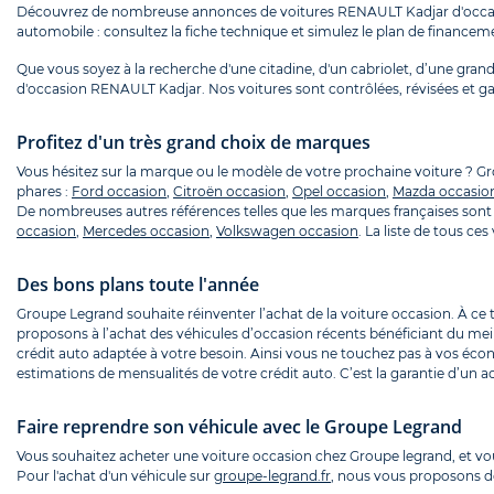
Découvrez de nombreuse annonces de voitures RENAULT Kadjar d'occa
automobile : consultez la fiche technique et simulez le plan de finance
Que vous soyez à la recherche d'une citadine, d'un cabriolet, d’une grande
d'occasion RENAULT Kadjar. Nos voitures sont contrôlées, révisées et ga
Profitez d'un très grand choix de marques
Vous hésitez sur la marque ou le modèle de votre prochaine voiture ? 
phares :
Ford occasion
,
Citroën occasion
,
Opel occasion
,
Mazda occasio
De nombreuses autres références telles que les marques françaises sont 
occasion
,
Mercedes occasion
,
Volkswagen occasion
. La liste de tous c
Des bons plans toute l'année
Groupe Legrand souhaite réinventer l’achat de la voiture occasion. À ce
proposons à l’achat des véhicules d’occasion récents bénéficiant du mei
crédit auto adaptée à votre besoin. Ainsi vous ne touchez pas à vos écon
estimations de mensualités de votre crédit auto. C’est la garantie d’un ac
Faire reprendre son véhicule avec le Groupe Legrand
Vous souhaitez acheter une voiture occasion chez Groupe legrand, et v
Pour l'achat d'un véhicule sur
groupe-legrand.fr
, nous vous proposons de