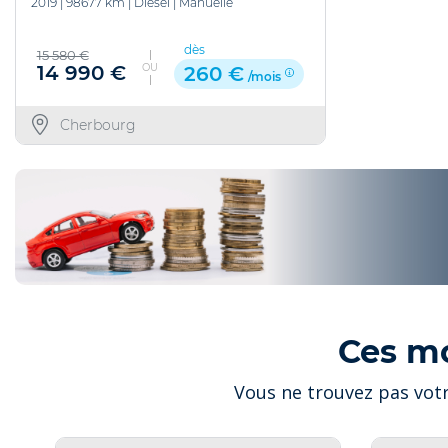
2019
|
98677 km
|
Diesel
|
Manuelle
dès
15 580 €
OU
14 990 €
260 €
/mois
Cherbourg
Ces m
Vous ne trouvez pas votr