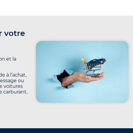
r votre
n et la
e à l’achat,
message ou
e voitures
le carburant,