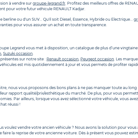
sion à vendre sur
groupe-legrand.fr
. Profitez des meilleurs offres de RENA
ment pour votre futur véhicule RENAULT Kadjar.
 berline ou d'un SUV... Qu'il soit Diesel, Essence, Hybride ou Electrique...
gr
ranties pour vous assurer un achat en toute transparence.
Groupe Legrand vous met à disposition, un catalogue de plus d’une vingta
n
,
Suzuki occasion
.
présentes sur notre site :
Renault occasion
,
Peugeot occasion
. Les marque
es véhicules est mis quotidiennement à jour et vous permets de profiter ra
 titre, nous vous proposons des bons plans à ne pas manquer toute au long 
lleur rapport qualité/prix/esthétique du marché. De plus, pour vous permet
omies. Par ailleurs, lorsque vous avez sélectionné votre véhicule, vous av
hat réussi !
ous voulez vendre votre ancien véhicule ? Nous avons la solution pour vo
 faire la reprise de votre ancienne voiture. Dès à présent vous pouvez estim