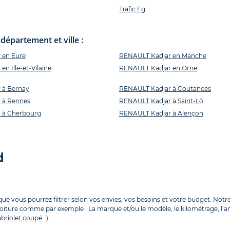
Trafic Fg
épartement et ville :
 en Eure
RENAULT Kadjar en Manche
n Ille-et-Vilaine
RENAULT Kadjar en Orne
 à Bernay
RENAULT Kadjar à Coutances
 à Rennes
RENAULT Kadjar à Saint-Lô
 à Cherbourg
RENAULT Kadjar à Alençon
d
 vous pourrez filtrer selon vos envies, vos besoins et votre budget. Notre 
voiture comme par exemple : La marque et/ou le modèle, le kilométrage, l’anné
briolet
,
coupé
…).