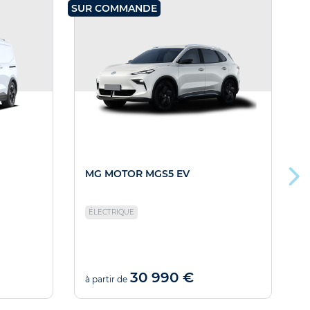
SUR COMMANDE
SU
MG MOTOR MGS5 EV
ÉLECTRIQUE
C
30 990 €
à partir de