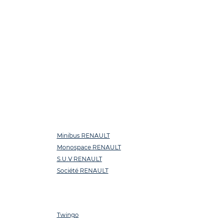
à
Minibus RENAULT
Monospace RENAULT
S.U.V RENAULT
Société RENAULT
Twingo