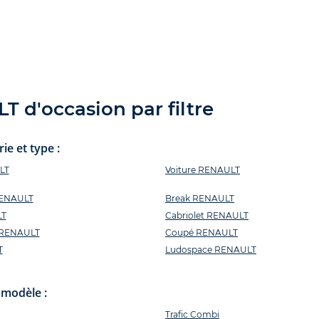
 d'occasion par filtre
e et type :
LT
Voiture RENAULT
RENAULT
Break RENAULT
LT
Cabriolet RENAULT
n RENAULT
Coupé RENAULT
T
Ludospace RENAULT
 modèle :
Trafic Combi