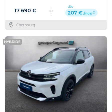
dès
17 690 €
OU
207 €
/mois
Cherbourg
HYBRIDE