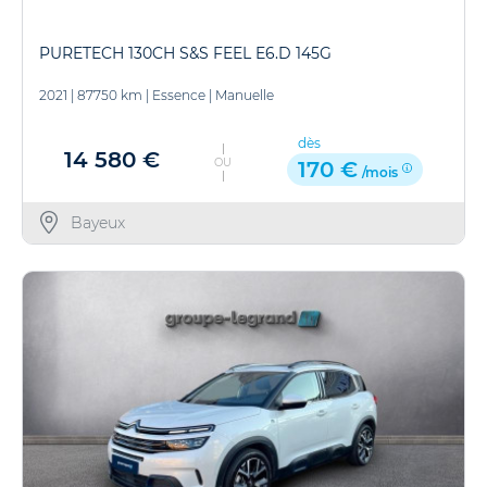
PURETECH 130CH S&S FEEL E6.D 145G
2021
|
87750 km
|
Essence
|
Manuelle
dès
14 580 €
OU
170 €
/mois
Bayeux