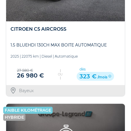
CITROEN C5 AIRCROSS
1.5 BLUEHDI 130CH MAX BOITE AUTOMATIQUE
2025
|
22075 km
|
Diesel
|
Automatique
dès
27 580 €
26 980 €
OU
323 €
/mois
Bayeux
FAIBLE KILOMÉTRAGE
HYBRIDE