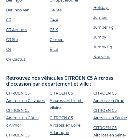
Berlingo
C4 SpaceTourer
Holidays
Berlingo Van
C4 Sté
Jumper
C3
C4 X
Jumper Fg
C3 Aircross
C5 X
Jumpy
C3 Ste
Citroen
Jumpy Fg
C4
Ë-c3
Nouveau
C4 Cactus
Retrouvez nos véhicules CITROEN C5 Aircross
d'occasion par département et ville :
CITROEN C5
CITROEN C5
CITROEN C5
Aircross en Calvados
Aircross en Ille-et-
Aircross en Orne
Vilaine
CITROEN C5
CITROEN C5
Aircross en Côtes
CITROEN C5
Aircross en Sarthe
d'Armor
Aircross en Loire
CITROEN C5
Atlantique
CITROEN C5
Aircross en Seine-