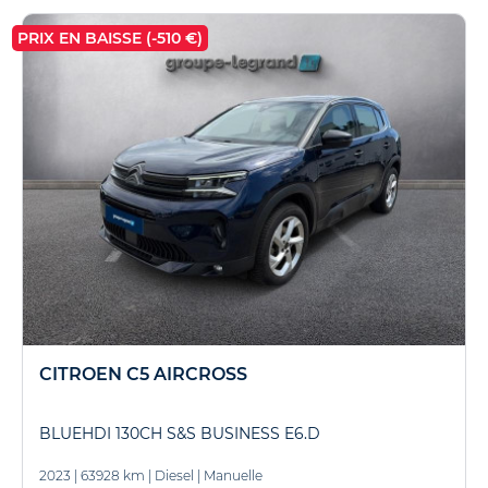
PRIX EN BAISSE (-510 €)
CITROEN C5 AIRCROSS
BLUEHDI 130CH S&S BUSINESS E6.D
2023
|
63928 km
|
Diesel
|
Manuelle