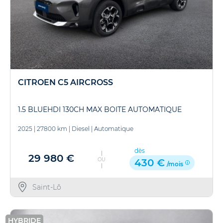
CITROEN C5 AIRCROSS
1.5 BLUEHDI 130CH MAX BOITE AUTOMATIQUE
2025
|
27800 km
|
Diesel
|
Automatique
dès
29 980 €
OU
430 €
/mois
Saint-Lô
HYBRIDE