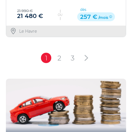
dès
21 990 €
21 480 €
OU
257 €
/mois
Le Havre
1
2
3