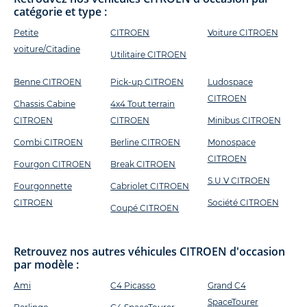
catégorie et type :
Petite
CITROEN
Voiture CITROEN
voiture/Citadine
Utilitaire CITROEN
Benne CITROEN
Pick-up CITROEN
Ludospace
CITROEN
Chassis Cabine
4x4 Tout terrain
CITROEN
CITROEN
Minibus CITROEN
Combi CITROEN
Berline CITROEN
Monospace
CITROEN
Fourgon CITROEN
Break CITROEN
S.U.V CITROEN
Fourgonnette
Cabriolet CITROEN
CITROEN
Société CITROEN
Coupé CITROEN
Retrouvez nos autres véhicules CITROEN d'occasion
par modèle :
Ami
C4 Picasso
Grand C4
SpaceTourer