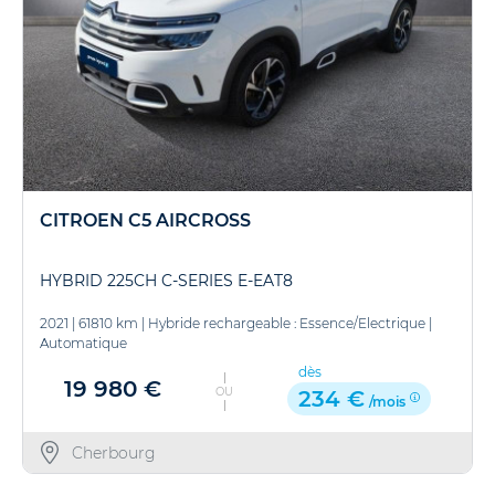
CITROEN C5 AIRCROSS
HYBRID 225CH C-SERIES E-EAT8
2021
|
61810 km
|
Hybride rechargeable : Essence/Electrique
|
Automatique
dès
19 980 €
OU
234 €
/mois
Cherbourg