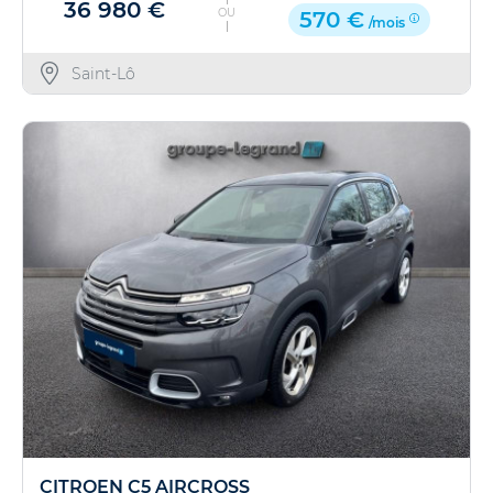
36 980 €
OU
570 €
/mois
Saint-Lô
CITROEN C5 AIRCROSS