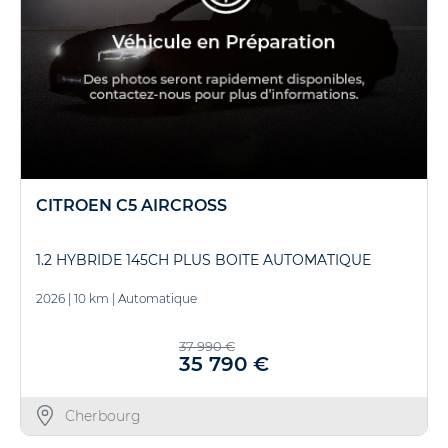
CITROEN C5 AIRCROSS
1.2 HYBRIDE 145CH PLUS BOITE AUTOMATIQUE
2026
|
10 km
|
Automatique
37 990 €
35 790 €
Cherbourg