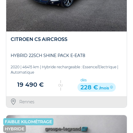
CITROEN C5 AIRCROSS
HYBRID 225CH SHINE PACK E-EAT8
2020
|
46415 km
|
Hybride rechargeable : Essence/Electrique
|
Automatique
dès
19 490 €
OU
228 €
/mois
Rennes
FAIBLE KILOMÉTRAGE
HYBRIDE