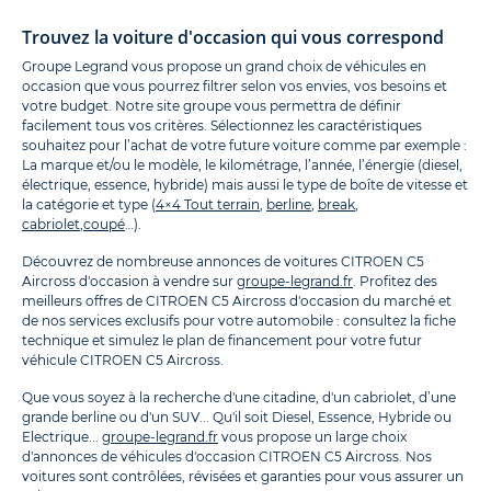
Trouvez la voiture d'occasion qui vous correspond
Groupe Legrand vous propose un grand choix de véhicules en
occasion que vous pourrez filtrer selon vos envies, vos besoins et
votre budget. Notre site groupe vous permettra de définir
facilement tous vos critères. Sélectionnez les caractéristiques
souhaitez pour l’achat de votre future voiture comme par exemple :
La marque et/ou le modèle, le kilométrage, l’année, l’énergie (diesel,
électrique, essence, hybride) mais aussi le type de boîte de vitesse et
la catégorie et type (
4×4 Tout terrain
,
berline
,
break
,
cabriolet
,
coupé
…).
Découvrez de nombreuse annonces de voitures CITROEN C5
Aircross d'occasion à vendre sur
groupe-legrand.fr
. Profitez des
meilleurs offres de CITROEN C5 Aircross d'occasion du marché et
de nos services exclusifs pour votre automobile : consultez la fiche
technique et simulez le plan de financement pour votre futur
véhicule CITROEN C5 Aircross.
Que vous soyez à la recherche d'une citadine, d'un cabriolet, d’une
grande berline ou d'un SUV... Qu'il soit Diesel, Essence, Hybride ou
Electrique...
groupe-legrand.fr
vous propose un large choix
d'annonces de véhicules d'occasion CITROEN C5 Aircross. Nos
voitures sont contrôlées, révisées et garanties pour vous assurer un