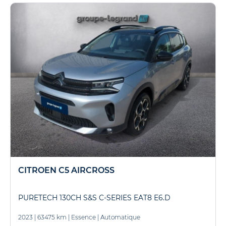
CITROEN C5 AIRCROSS
PURETECH 130CH S&S C-SERIES EAT8 E6.D
2023
|
63475 km
|
Essence
|
Automatique